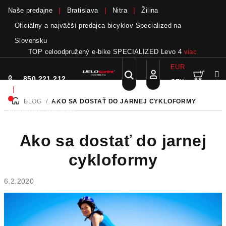
Naše predajne
Bratislava
Nitra
Žilina
Oficiálny a najväčší predajca bicyklov Specialized na
Slovensku
TOP celoodpružený e-bike SPECIALIZED Levo 4
viac
EUR
Nák
Hľadať
850 221 212
CZK
Prejsť
Prihlásenie
|
na
Nie sme pri
BLOG
/
AKO SA DOSTAŤ DO JARNEJ CYKLOFORMY
DOMOV
obsah
koší
telefóne.
Zanechať
odkaz
Ako sa dostať do jarnej
cykloformy
6.2.2020