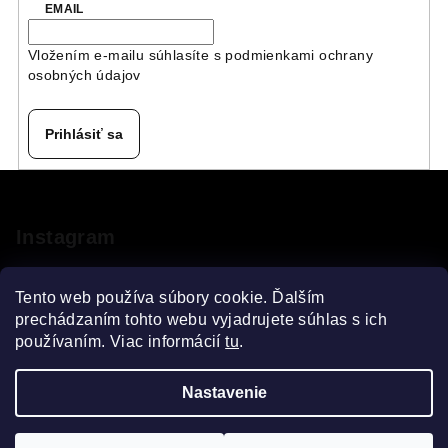
EMAIL
Vložením e-mailu súhlasíte s
podmienkami ochrany
osobných údajov
Prihlásiť sa
Z
á
p
Instagram
ä
t
Tento web používa súbory cookie. Ďalším
i
prechádzaním tohto webu vyjadrujete súhlas s ich
používaním. Viac informácií
tu
.
e
Sledovať na Instagrame
Nastavenie
Copyright 2026
VELOsprint
. Všetky práva vyhradené.
Upraviť nastavenie cookies