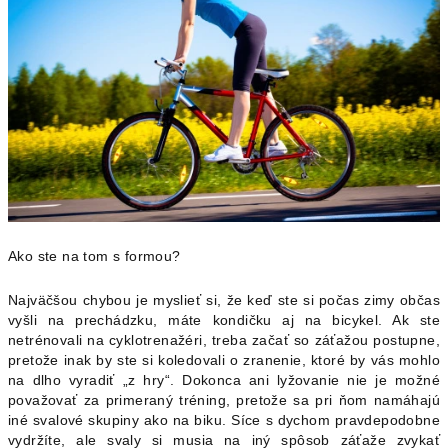
Ako ste na tom s formou?
Najväčšou chybou je myslieť si, že keď ste si počas zimy občas
vyšli na prechádzku, máte kondičku aj na bicykel. Ak ste
netrénovali na cyklotrenažéri, treba začať so záťažou postupne,
pretože inak by ste si koledovali o zranenie, ktoré by vás mohlo
na dlho vyradiť „z hry“. Dokonca ani lyžovanie nie je možné
považovať za primeraný tréning, pretože sa pri ňom namáhajú
iné svalové skupiny ako na biku. Síce s dychom pravdepodobne
vydržíte, ale svaly si musia na iný spôsob záťaže zvykať