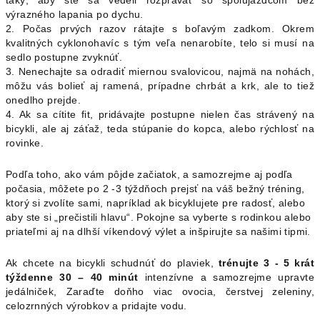
taký, aby ste sa vedeli rozprávať so spolujazdcom bez
výrazného lapania po dychu.
2. Počas prvých razov rátajte s boľavým zadkom. Okrem
kvalitných cyklonohavíc s tým veľa nenarobíte, telo si musí na
sedlo postupne zvyknúť.
3. Nenechajte sa odradiť miernou svalovicou, najmä na nohách,
môžu vás bolieť aj ramená, prípadne chrbát a krk, ale to tiež
onedlho prejde.
4. Ak sa cítite fit, pridávajte postupne nielen čas strávený na
bicykli, ale aj záťaž, teda stúpanie do kopca, alebo rýchlosť na
rovinke.
Podľa toho, ako vám pôjde začiatok, a samozrejme aj podľa
počasia, môžete po 2 -3 týždňoch prejsť na váš bežný tréning,
ktorý si zvolíte sami, napríklad ak bicyklujete pre radosť, alebo
aby ste si „prečistili hlavu“. Pokojne sa vyberte s rodinkou alebo
priateľmi aj na dlhší víkendový výlet a inšpirujte sa našimi tipmi.
Ak chcete na bicykli schudnúť do plaviek,
trénujte 3 - 5 krát
týždenne 30 – 40 minút
intenzívne a samozrejme upravte
jedálniček, Zaraďte doňho viac ovocia, čerstvej zeleniny,
celozrnných výrobkov a pridajte vodu.