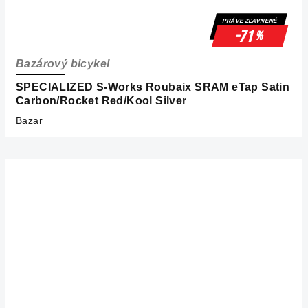
PRÁVE ZĽAVNENÉ
-71
%
Bazárový bicykel
SPECIALIZED S-Works Roubaix SRAM eTap Satin
Carbon/Rocket Red/Kool Silver
Bazar