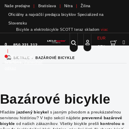
Naše predajne
Bratislava
Nitra
Žilina
Oficiálny a najväčší predajca bicyklov Specialized na
Slovensku
Bicykle a elektrobicykle SCOTT teraz skladom
viac
EUR
Nák
Hľadať
850 221 212
CZK
Prejsť
Prihlásenie
|
na
Nie sme pri
BICYKLE
/
BAZÁROVÉ BICYKLE
DOMOV
obsah
koší
telefóne.
Zanechať
odkaz
Bazárové bicykle
Hľadáte
jazdený bicykel
s jasným pôvodom a preukázateľnou
servisnou históriou? V tejto sekcií nájdete
preverené bazárové
bicykle
od našich zákazníkov. Všetky bicykle prešli
kontrolou o