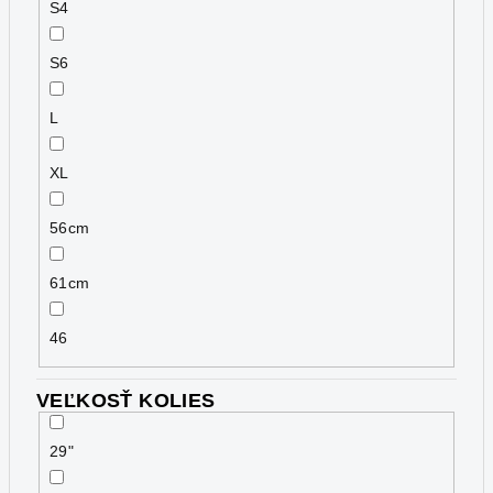
S4
S6
L
XL
56cm
61cm
46
VEĽKOSŤ KOLIES
29"