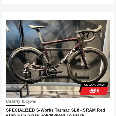
PRÁVE ZĽAVNENÉ
-55
%
Cestný bicykel
SPECIALIZED S-Works Tarmac SL8 - SRAM Red
eTap AXS Gloss Solidity/Red To Black