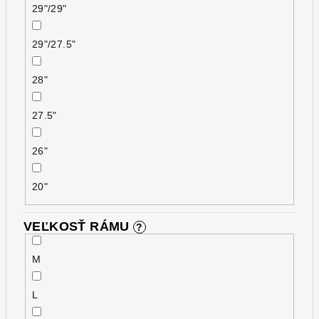
29"/29"
29"/27.5"
28"
27.5"
26"
20"
VEĽKOSŤ RÁMU
?
M
L