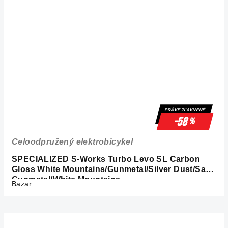
PRÁVE ZĽAVNENÉ
-58
%
Celoodpružený elektrobicykel
SPECIALIZED S-Works Turbo Levo SL Carbon
Gloss White Mountains/Gunmetal/Silver Dust/Satin
Gunmetal/White Mountains
Bazar