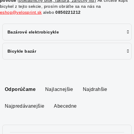
pôvode
(pokladničný blok, faktúra, záručný list)
Ak chcete kúpiť
bicykel z tejto sekcie, prosím obráťte sa na nás na
eshop@velosprint.sk
alebo
0850221212
Bazárové elektrobicykle
Bicykle bazár
R
a
Odporúčame
Najlacnejšie
Najdrahšie
d
e
Najpredávanejšie
Abecedne
n
i
e