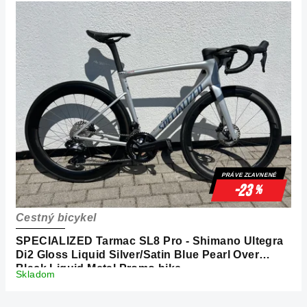
p
i
s
p
r
o
d
u
k
PRÁVE ZĽAVNENÉ
t
-23
%
o
Cestný bicykel
v
SPECIALIZED Tarmac SL8 Pro - Shimano Ultegra
Di2 Gloss Liquid Silver/Satin Blue Pearl Over
Black Liquid Metal Promo bike
Skladom