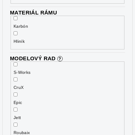
MATERIÁL RÁMU
Karbón
Hliník
MODELOVÝ RAD
?
S-Works
CruX
Epic
Jett
Roubaix