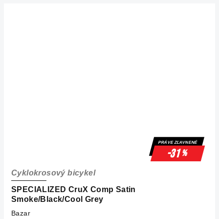
PRÁVE ZĽAVNENÉ
-31
%
Cyklokrosový bicykel
SPECIALIZED CruX Comp Satin
Smoke/Black/Cool Grey
Bazar