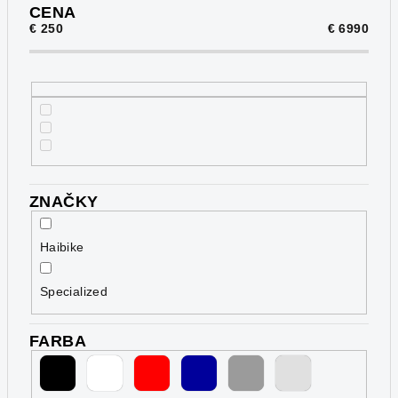
p
CENA
€
250
€
6990
r
o
d
u
k
t
o
ZNAČKY
v
Haibike
Specialized
FARBA