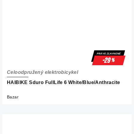
PRÁVE ZĽAVNENÉ
-29
%
Celoodpružený elektrobicykel
HAIBIKE Sduro FullLife 6 White/Blue/Anthracite
Bazar