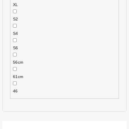
XL
S2
S4
S6
56cm
61cm
46
V
ý