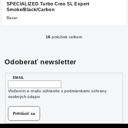
SPECIALIZED Turbo Creo SL Expert
Smoke/Black/Carbon
Bazar
16
položiek celkom
O
v
l
á
Odoberať newsletter
d
a
EMAIL
c
i
Vložením e-mailu súhlasíte s
podmienkami ochrany
e
osobných údajov
p
r
v
Prihlásiť sa
k
y
Z