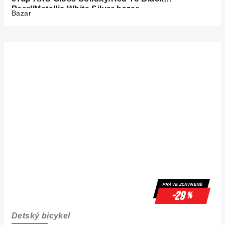
Pearl/Metallic White Silver bazar
Bazar
PRÁVE ZĽAVNENÉ
-29
%
Detský bicykel