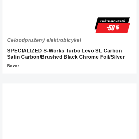
PRÁVE ZĽAVNENÉ
-50
%
Celoodpružený elektrobicykel
SPECIALIZED S-Works Turbo Levo SL Carbon
Satin Carbon/Brushed Black Chrome Foil/Silver
Bazar