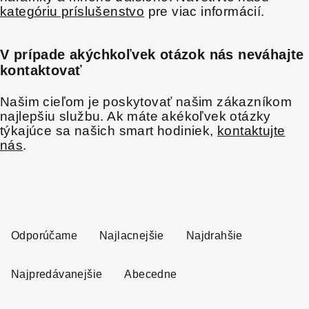
kategóriu príslušenstvo
pre viac informácií.
V prípade akýchkoľvek otázok nás neváhajte
kontaktovať
Našim cieľom je poskytovať našim zákazníkom
najlepšiu službu. Ak máte akékoľvek otázky
týkajúce sa našich smart hodiniek,
kontaktujte
nás
.
R
a
Odporúčame
Najlacnejšie
Najdrahšie
d
e
Najpredávanejšie
Abecedne
n