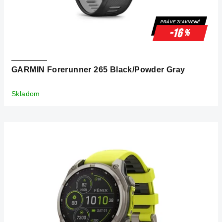
u
k
PRÁVE ZĽAVNENÉ
t
-16
%
o
v
GARMIN Forerunner 265 Black/Powder Gray
Skladom