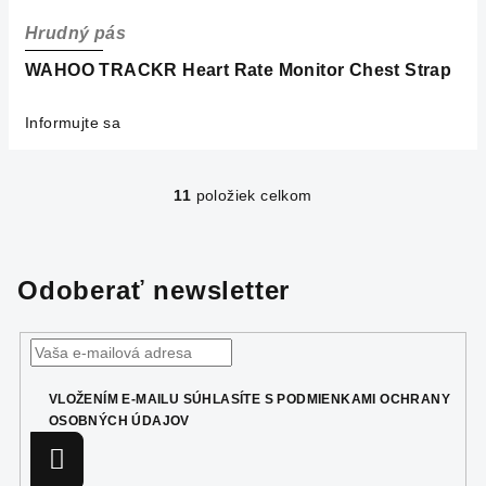
Hrudný pás
WAHOO TRACKR Heart Rate Monitor Chest Strap
Informujte sa
11
položiek celkom
O
v
l
á
Odoberať newsletter
d
a
c
i
VLOŽENÍM E-MAILU SÚHLASÍTE S
PODMIENKAMI OCHRANY
e
OSOBNÝCH ÚDAJOV
p
r
Prihlásiť
sa
v