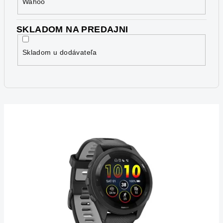
Wahoo
SKLADOM NA PREDAJNI
Skladom u dodávateľa
V
ý
p
i
s
p
r
o
d