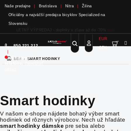
Naše predajne
Bratislava
Nitra
Žilina
Oficiálny a najväčší predajca bicyklov Specialized na
Slovensku
Bicykle a elektrobicykle SCOTT teraz skladom
viac
EUR
Nák
Hľadať
850 221 212
CZK
Prejsť
Prihlásenie
|
na
Nie sme pri
BEH
/
SMART HODINKY
DOMOV
obsah
koší
telefóne.
Zanechať
odkaz
Smart hodinky
V našom e-shope nájdete bohatý výber smart
hodiniek od rôznych výrobcov. Nech už hľadáte
smart hodinky dámske
pre seba alebo