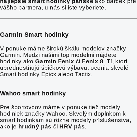
najlepšie smart hodinky pánske
ako darček pre
vášho partnera, u nás si iste vyberiete.
Garmin Smart hodinky
V ponuke máme širokú škálu modelov značky
Garmin. Medzi našimi top modelmi nájdete
hodinky ako
Garmin Fenix
či
Fenix 8
. Tí, ktorí
uprednostňujú špičkovú výbavu, ocenia skvelé
Smart hodinky Epicx alebo Tactix.
Wahoo smart hodinky
Pre športovcov máme v ponuke tiež modely
hodiniek značky Wahoo. Skvelým doplnkom k
smart hodinkám sú rôzne modely príslušenstva,
ako je
hrudný pás
či
HRV pás
.