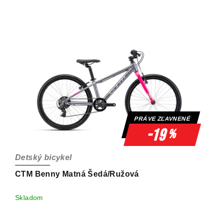
PRÁVE ZĽAVNENÉ
-19
%
Detský bicykel
CTM Benny Matná Šedá/Ružová
Skladom