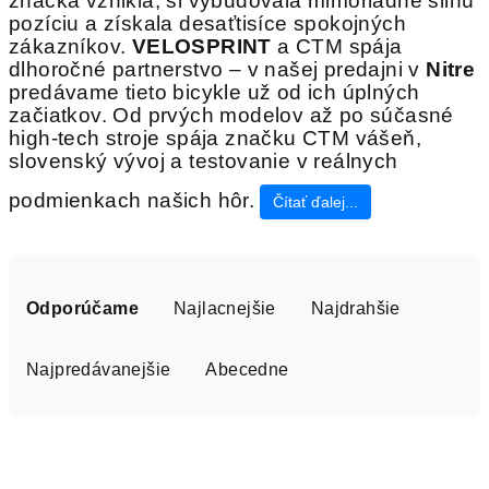
značka vznikla, si vybudovala mimoriadne silnú
pozíciu a získala desaťtisíce spokojných
zákazníkov.
VELOSPRINT
a CTM spája
dlhoročné partnerstvo – v našej predajni v
Nitre
predávame tieto bicykle už od ich úplných
začiatkov. Od prvých modelov až po súčasné
high-tech stroje spája značku CTM vášeň,
slovenský vývoj a testovanie v reálnych
podmienkach našich hôr.
Čítať ďalej...
R
a
Odporúčame
Najlacnejšie
Najdrahšie
d
e
Najpredávanejšie
Abecedne
n
i
V
e
ý