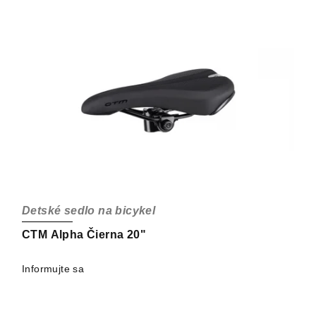
p
p
r
i
o
s
d
p
u
r
k
o
t
d
o
u
v
k
t
o
Detské sedlo na bicykel
v
CTM Alpha Čierna 20"
Informujte sa