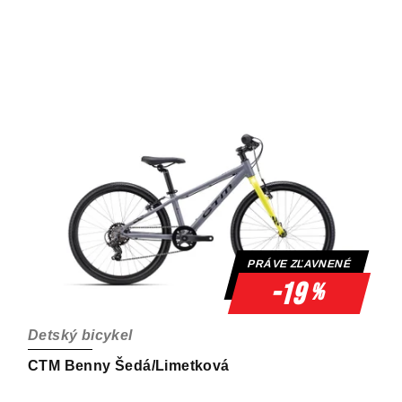
PRÁVE ZĽAVNENÉ
-19
%
Detský bicykel
CTM Benny Šedá/Limetková