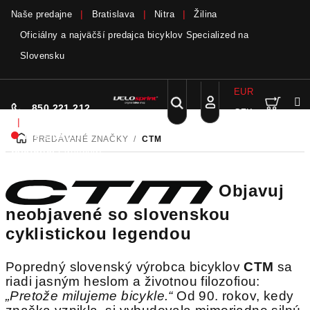
Naše predajne
Bratislava
Nitra
Žilina
Oficiálny a najväčší predajca bicyklov Specialized na
Slovensku
Bicykle a elektrobicykle SCOTT teraz skladom
viac
EUR
Nák
Hľadať
850 221 212
CZK
Prejsť
Prihlásenie
|
na
Nie sme pri
PREDÁVANÉ ZNAČKY
/
CTM
DOMOV
obsah
koší
telefóne.
Zanechať
odkaz
Objavuj
neobjavené so slovenskou
cyklistickou legendou
Popredný slovenský výrobca bicyklov
CTM
sa
riadi jasným heslom a životnou filozofiou:
„Pretože milujeme bicykle.“
Od 90. rokov, kedy