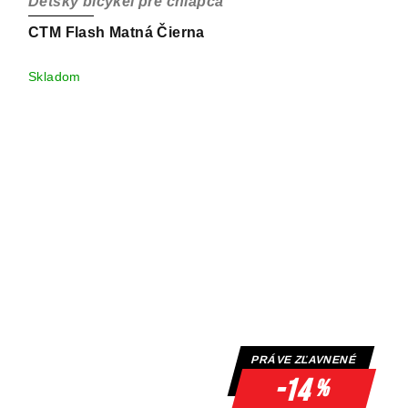
Detský bicykel pre chlapca
CTM Flash Matná Čierna
Skladom
PRÁVE ZĽAVNENÉ
-14
%