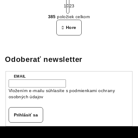
S
t
1
23
O
r
385
položiek celkom
á
v
n
l
Hore
k
á
o
d
v
a
a
n
c
Odoberať newsletter
i
i
e
e
p
EMAIL
r
v
Vložením e-mailu súhlasíte s
podmienkami ochrany
k
osobných údajov
y
v
Prihlásiť sa
ý
p
Z
i