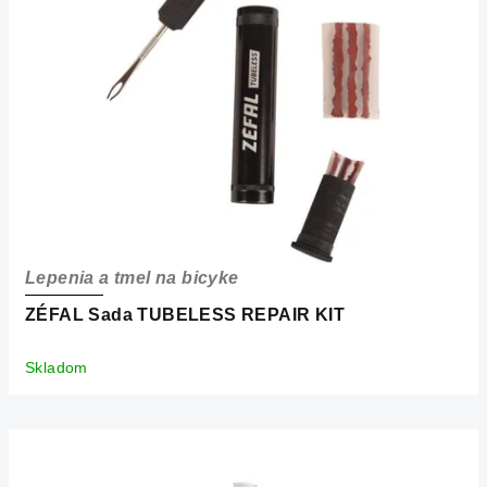
s
p
r
o
d
u
k
t
o
Lepenia a tmel na bicyke
v
ZÉFAL Sada TUBELESS REPAIR KIT
Skladom