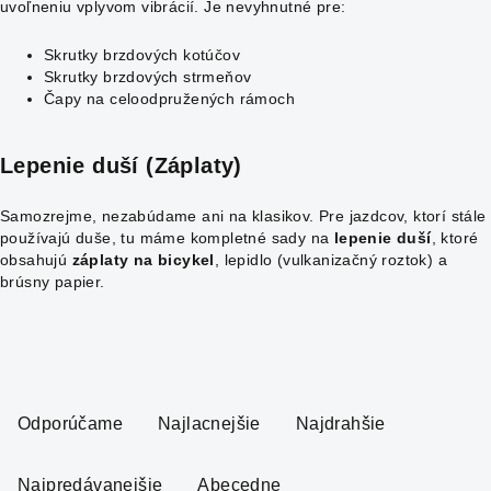
uvoľneniu vplyvom vibrácií. Je nevyhnutné pre:
Skrutky brzdových kotúčov
Skrutky brzdových strmeňov
Čapy na celoodpružených rámoch
Lepenie duší (Záplaty)
Samozrejme, nezabúdame ani na klasikov. Pre jazdcov, ktorí stále
používajú duše, tu máme kompletné sady na
lepenie duší
, ktoré
obsahujú
záplaty na bicykel
, lepidlo (vulkanizačný roztok) a
brúsny papier.
R
a
Odporúčame
Najlacnejšie
Najdrahšie
d
e
Najpredávanejšie
Abecedne