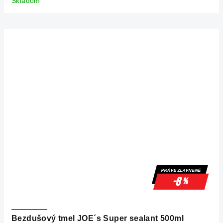
Skladom
PRÁVE ZĽAVNENÉ
-8
%
Bezdušový tmel JOE´s Super sealant 500ml