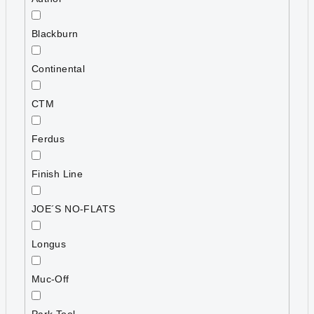
Blackburn
Continental
CTM
Ferdus
Finish Line
JOE´S NO-FLATS
Longus
Muc-Off
Park Tool