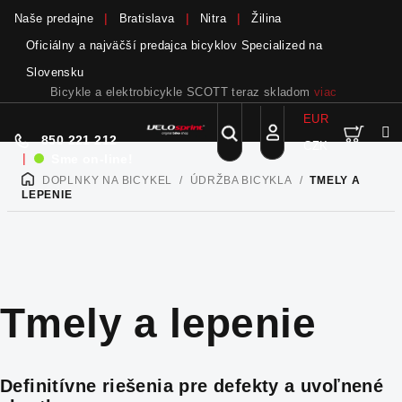
Naše predajne
Bratislava
Nitra
Žilina
Oficiálny a najväčší predajca bicyklov Specialized na
Slovensku
Bicykle a elektrobicykle SCOTT teraz skladom
viac
EUR
Nák
Hľadať
850 221 212
CZK
Prejsť
Prihlásenie
|
Sme on-line!
na
DOPLNKY NA BICYKEL
/
ÚDRŽBA BICYKLA
/
TMELY A
DOMOV
obsah
koší
LEPENIE
Tmely a lepenie
Definitívne riešenia pre defekty a uvoľnené