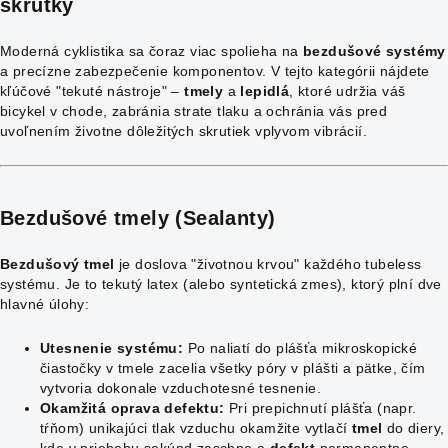
skrutky
Moderná cyklistika sa čoraz viac spolieha na
bezdušové systémy
a precízne zabezpečenie komponentov. V tejto kategórii nájdete
kľúčové "tekuté nástroje" –
tmely
a
lepidlá
, ktoré udržia váš
bicykel v chode, zabránia strate tlaku a ochránia vás pred
uvoľnením životne dôležitých skrutiek vplyvom vibrácií.
Bezdušové tmely (Sealanty)
Bezdušový tmel
je doslova "životnou krvou" každého tubeless
systému. Je to tekutý latex (alebo syntetická zmes), ktorý plní dve
hlavné úlohy:
Utesnenie systému:
Po naliatí do plášťa mikroskopické
čiastočky v tmele zacelia všetky póry v plášti a pätke, čím
vytvoria dokonale vzduchotesné tesnenie.
Okamžitá oprava defektu:
Pri prepichnutí plášťa (napr.
tŕňom) unikajúci tlak vzduchu okamžite vytlačí
tmel
do diery,