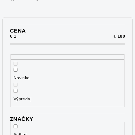
n
i
e
p
CENA
€
1
€
180
r
o
d
u
k
Novinka
t
o
v
Výpredaj
ZNAČKY
Author