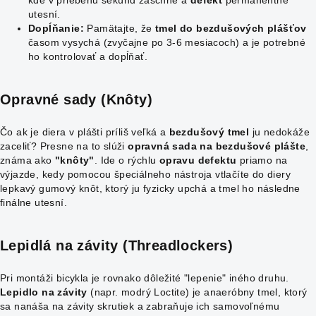
kde v priebehu sekúnd zaschne a
defekt
permanentne
utesní.
Dopĺňanie:
Pamätajte, že
tmel do bezdušových plášťov
časom vysychá (zvyčajne po 3-6 mesiacoch) a je potrebné
ho kontrolovať a dopĺňať.
Opravné sady (Knôty)
Čo ak je diera v plášti príliš veľká a
bezdušový tmel
ju nedokáže
zaceliť? Presne na to slúži
opravná sada na bezdušové plášte
,
známa ako
"knôty"
. Ide o rýchlu
opravu defektu
priamo na
výjazde, kedy pomocou špeciálneho nástroja vtlačíte do diery
lepkavý gumový knôt, ktorý ju fyzicky upchá a tmel ho následne
finálne utesní.
Lepidlá na závity (Threadlockers)
Pri montáži bicykla je rovnako dôležité "lepenie" iného druhu.
Lepidlo na závity
(napr. modrý Loctite) je anaeróbny tmel, ktorý
sa nanáša na závity skrutiek a zabraňuje ich samovoľnému