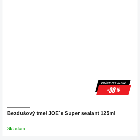
PRÁVE ZĽAVNENÉ
-30
%
Bezdušový tmel JOE´s Super sealant 125ml
Skladom