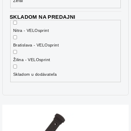
Zefal
SKLADOM NA PREDAJNI
Nitra - VELOsprint
Bratislava - VELOsprint
Žilina - VELOsprint
Skladom u dodávateľa
V
ý
p
i