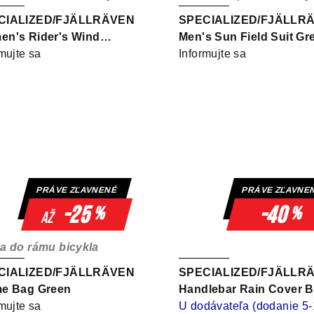
CIALIZED/FJÄLLRÄVEN
SPECIALIZED/FJÄLLR
n's Rider's Wind
Men's Sun Field Suit Gr
et Green
mujte sa
Informujte sa
PRÁVE ZĽAVNENÉ
PRÁVE ZĽAVNE
-25
-40
%
%
až
a do rámu bicykla
CIALIZED/FJÄLLRÄVEN
SPECIALIZED/FJÄLLR
e Bag Green
Handlebar Rain Cover B
mujte sa
U dodávateľa (dodanie 5