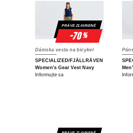
n
p
i
i
e
PRÁVE ZĽAVNENÉ
s
p
-70
%
p
r
Dámska vesta na bicykel
Páns
r
o
SPECIALIZED/FJÄLLRÄVEN
SPE
o
d
Women's Gear Vest Navy
Men'
d
Informujte sa
Infor
u
u
k
k
t
t
o
o
v
PRÁVE ZĽAVNENÉ