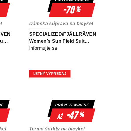
-70
%
l
Dámska súprava na bicykel
ÄVEN
SPECIALIZED/FJÄLLRÄVEN
Sun
Women's Sun Field Suit
Green
Informujte sa
LETNÝ VÝPREDAJ
NÉ
PRÁVE ZĽAVNENÉ
-47
%
až
kel
Termo šorkty na bicykel