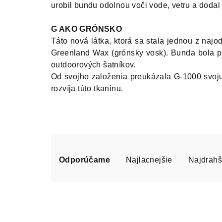
urobil bundu odolnou voči vode, vetru a dodal 
G AKO GRÓNSKO
Táto nová látka, ktorá sa stala jednou z na
Greenland Wax (grónsky vosk). Bunda bola p
outdoorových šatníkov.
Od svojho založenia preukázala G-1000 svoju
rozvíja túto tkaninu.
R
Odporúčame
Najlacnejšie
Najdrahš
a
d
V
e
ý