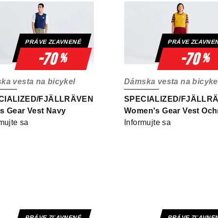
PRÁVE ZĽAVNENÉ
PRÁVE ZĽAVNE
-70
-70
%
%
ka vesta na bicykel
Dámska vesta na bicyke
CIALIZED/FJÄLLRÄVEN
SPECIALIZED/FJÄLLR
s Gear Vest Navy
Women's Gear Vest Och
mujte sa
Informujte sa
PRÁVE ZĽAVNENÉ
PRÁVE ZĽAVNE