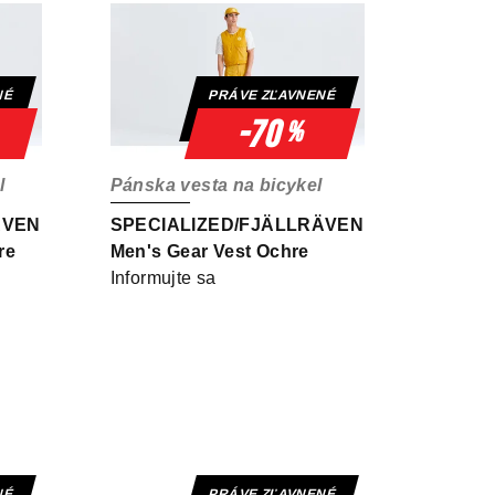
NÉ
PRÁVE ZĽAVNENÉ
-70
%
l
Pánska vesta na bicykel
ÄVEN
SPECIALIZED/FJÄLLRÄVEN
re
Men's Gear Vest Ochre
Informujte sa
NÉ
PRÁVE ZĽAVNENÉ