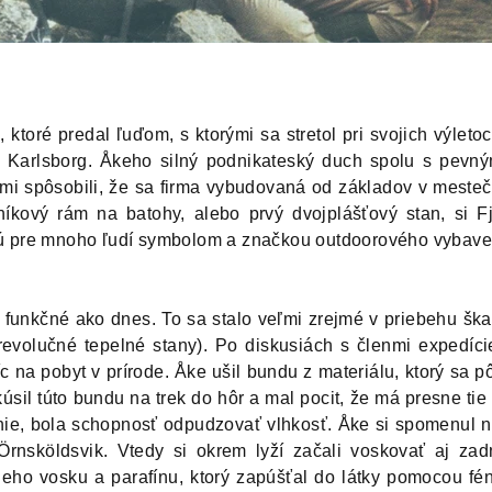
ktoré predal ľuďom, s ktorými sa stretol pri svojich výletoc
 Karlsborg. Åkeho silný podnikateský duch spolu s pevný
i spôsobili, že sa firma vybudovaná od základov v mestečk
íkový rám na batohy, alebo prvý dvojplášťový stan, si Fj
 sú pre mnoho ľudí symbolom a značkou outdoorového vybave
 funkčné ako dnes. To sa stalo veľmi zrejmé v priebehu šk
 revolučné tepelné stany). Po diskusiách s členmi expedíci
na pobyt v prírode. Åke ušil bundu z materiálu, ktorý sa p
Skúsil túto bundu na trek do hôr a mal pocit, že má presne ti
enie, bola schopnosť odpudzovať vlhkosť. Åke si spomenul na
nsköldsvik. Vtedy si okrem lyží začali voskovať aj zadn
ieho vosku a parafínu, ktorý zapúšťal do látky pomocou fén