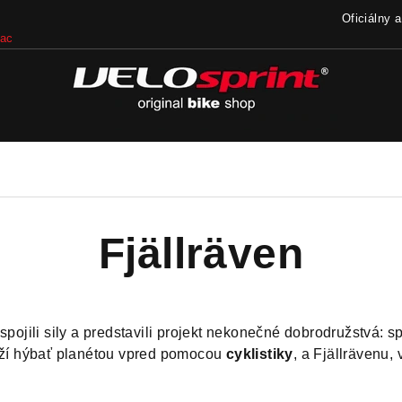
Oficiálny 
iac
Fjällräven
spojili sily a predstavili projekt nekonečné dobrodružstvá: s
naží hýbať planétou vpred pomocou
cyklistiky
, a Fjällrävenu