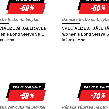
-50
-50
%
%
ke tričko na bicykel
Dámske tričko na bicyke
CIALIZED/FJÄLLRÄVEN
SPECIALIZED/FJÄLLR
n's Long Sleeve Sun
Women's Long Sleeve 
t Navy
mujte sa
Shirt Green
Informujte sa
PRÁVE ZĽAVNENÉ
PRÁVE ZĽAVNE
-50
-70
%
%
ka vetrovka na bicykel
Pánska súprava na bicy