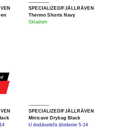
ÄVEN
SPECIALIZED/FJÄLLRÄVEN
een
Thermo Shorts Navy
Skladom
NÉ
ÄVEN
SPECIALIZED/FJÄLLRÄVEN
lack
Minicave Drybag Black
-14
U dodávateľa (dodanie 5-14