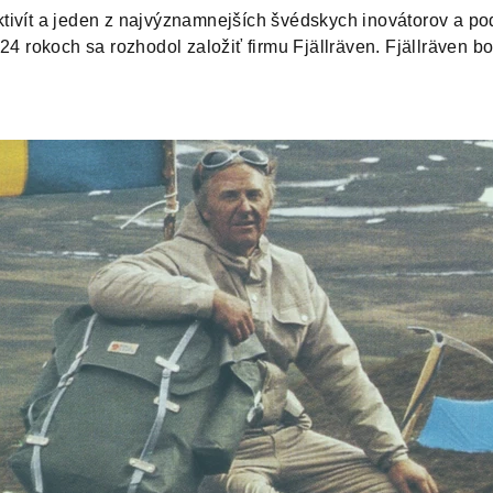
tivít a jeden z najvýznamnejších švédskych inovátorov a pod
24 rokoch sa rozhodol založiť firmu Fjällräven. Fjällräven 