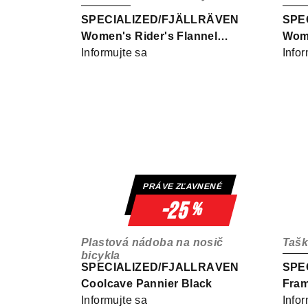
SPECIALIZED/FJÄLLRÄVEN
SPE
Women's Rider's Flannel
Wome
Shirt Grey Flag Window
Informujte sa
Jack
Infor
PRÁVE ZĽAVNENÉ
-25
%
Plastová nádoba na nosič
Tašk
bicykla
SPECIALIZED/FJÄLLRÄVEN
SPE
Coolcave Pannier Black
Fram
Informujte sa
Infor