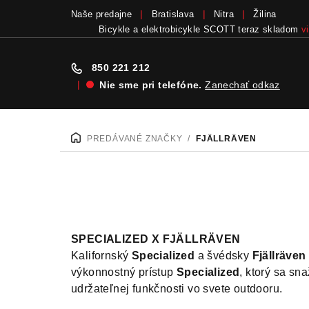
Naše predajne
Bratislava
Nitra
Žilina
Bicykle a elektrobicykle SCOTT teraz skladom
v
850 221 212
|
Nie sme pri telefóne.
Zanechať odkaz
Prejsť
na
PREDÁVANÉ ZNAČKY
/
FJÄLLRÄVEN
DOMOV
obsah
SPECIALIZED X FJÄLLRÄVEN
Kalifornský
Specialized
a švédsky
Fjällräven
výkonnostný prístup
Specialized
, ktorý sa s
udržateľnej funkčnosti vo svete outdooru.