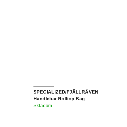
SPECIALIZED/FJÄLLRÄVEN
Handlebar Rolltop Bag
Black
Skladom