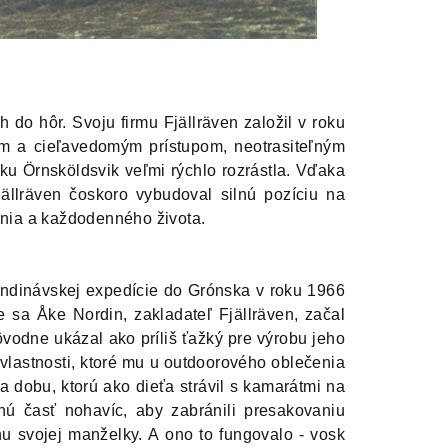
h do hôr. Svoju firmu Fjällräven založil v roku
m a cieľavedomým prístupom, neotrasiteľným
u Örnsköldsvik veľmi rýchlo rozrástla. Vďaka
ällräven čoskoro vybudoval silnú pozíciu na
nia a každodenného života.
andinávskej expedície do Grónska v roku 1966
e sa Åke Nordin, zakladateľ Fjällräven, začal
ôvodne ukázal ako príliš ťažký pre výrobu jeho
e vlastnosti, ktoré mu u outdoorového oblečenia
 dobu, ktorú ako dieťa strávil s kamarátmi na
ú časť nohavíc, aby zabránili presakovaniu
u svojej manželky. A ono to fungovalo - vosk