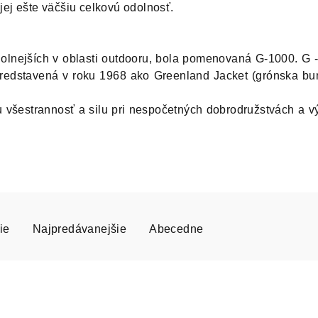
jej ešte väčšiu celkovú odolnosť.
jodolnejších v oblasti outdooru, bola pomenovaná G-1000. G
redstavená v roku 1968 ako Greenland Jacket (grónska b
 všestrannosť a silu pri nespočetných dobrodružstvách a vý
ie
Najpredávanejšie
Abecedne