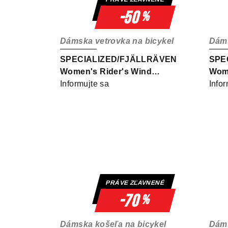
v
-50
%
Dámska vetrovka na bicykel
Dáms
SPECIALIZED/FJÄLLRÄVEN
SPE
Women's Rider's Wind
Wome
Jacket Pomegranate Red
Informujte sa
Shir
Infor
PRÁVE ZĽAVNENÉ
-70
%
Dámska košeľa na bicykel
Dáms