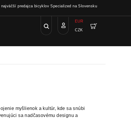
a najväčší predajca bicyklov Specialized na Slovensku
EUR
Hľadať
Nákupný
CZK
Prihlásenie
košík
pojenie myšlienok a kultúr, kde sa snúbi
, venujúci sa nadčasovému designu a