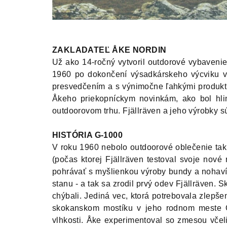
ZAKLADATEĽ ÅKE NORDIN
Už ako 14-ročný vytvoril outdorové vybavenie, 
1960 po dokončení výsadkárskeho výcviku v
presvedčením a s výnimočne ľahkými produktm
Åkeho priekopníckym novinkám, ako bol hlin
outdoorovom trhu. Fjällräven a jeho výrobky
HISTÓRIA G-1000
V roku 1960 nebolo outdoorové oblečenie tak
(počas ktorej Fjällräven testoval svoje nové
pohrávať s myšlienkou výroby bundy a nohavíc 
stanu - a tak sa zrodil prvý odev Fjällräven. 
chýbali. Jediná vec, ktorá potrebovala zlepš
skokanskom mostíku v jeho rodnom meste Ör
vlhkosti. Åke experimentoval so zmesou včel