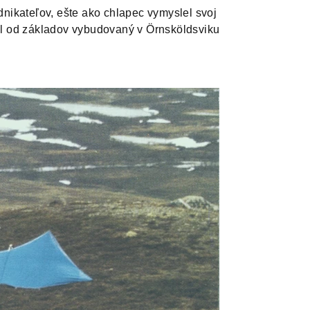
nikateľov, ešte ako chlapec vymyslel svoj
bol od základov vybudovaný v Örnsköldsviku