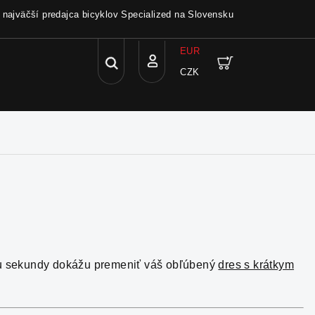
a najväčší predajca bicyklov Specialized na Slovensku
EUR
Hľadať
Nákupný
CZK
Prihlásenie
košík
behu sekundy dokážu premeniť váš obľúbený
dres s krátkym