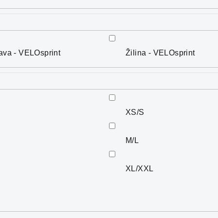
lava - VELOsprint
Žilina - VELOsprint
XS/S
M/L
XL/XXL