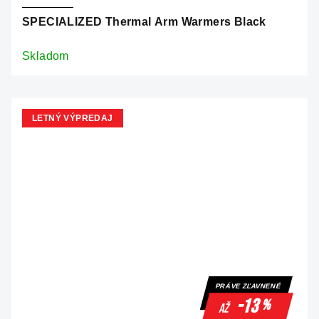
SPECIALIZED Thermal Arm Warmers Black
Skladom
LETNÝ VÝPREDAJ
PRÁVE ZĽAVNENÉ
-13
%
až