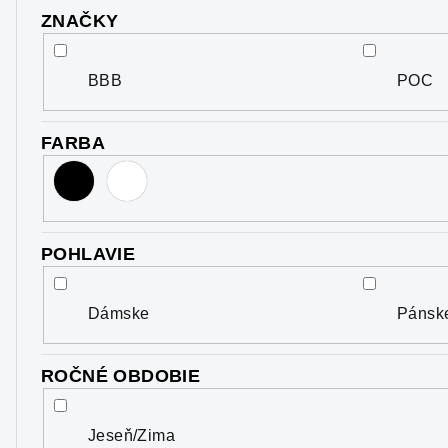
d
ZNAČKY
u
BBB
POC
k
t
FARBA
o
v
POHLAVIE
Dámske
Pánsk
ROČNÉ OBDOBIE
Jeseň/Zima