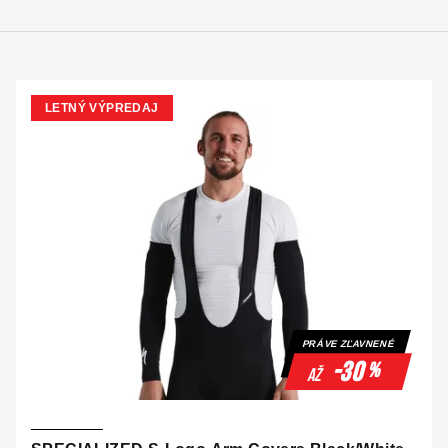
LETNÝ VÝPREDAJ
PRÁVE ZĽAVNENÉ
-30
%
až