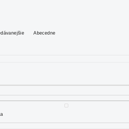
edávanejšie
Abecedne
ka