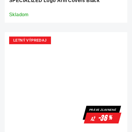
SPECIALIZED Logo Arm Covers Black
Skladom
LETNÝ VÝPREDAJ
PRÁVE ZĽAVNENÉ
-36
%
až