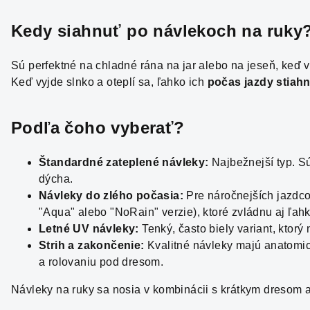
Kedy siahnuť po návlekoch na ruky
Sú perfektné na chladné rána na jar alebo na jeseň, keď v
Keď vyjde slnko a oteplí sa, ľahko ich
počas jazdy stiahn
Podľa čoho vyberať?
Štandardné zateplené návleky:
Najbežnejší typ. S
dýcha.
Návleky do zlého počasia:
Pre náročnejších jazdco
"Aqua" alebo "NoRain" verzie), ktoré zvládnu aj ľah
Letné UV návleky:
Tenký, často biely variant, ktor
Strih a zakončenie:
Kvalitné návleky majú anatomic
a rolovaniu pod dresom.
Návleky na ruky sa nosia v kombinácii s krátkym dresom a