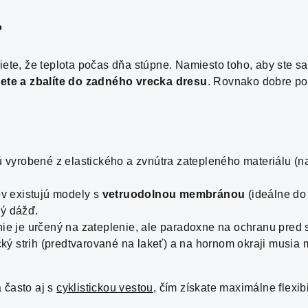
?
iete, že teplota počas dňa stúpne. Namiesto toho, aby ste sa
ete a zbalíte do zadného vrecka dresu
. Rovnako dobre po
ú vyrobené z elastického a zvnútra zatepleného materiálu (na
v existujú modely s
vetruodolnou membránou
(ideálne do
ký dážď.
ý nie je určený na zateplenie, ale paradoxne na ochranu pred
ký strih (predtvarované na lakeť) a na hornom okraji musia 
 často aj s
cyklistickou vestou
, čím získate maximálne flexib