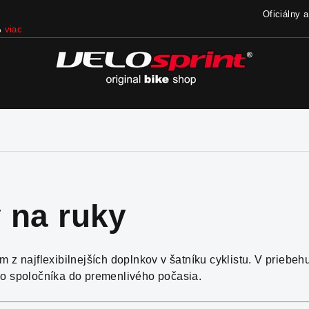
Oficiálny 
%
viac
y na ruky
ým z najflexibilnejších doplnkov v šatníku cyklistu. V prie
ho spoločníka do premenlivého počasia.