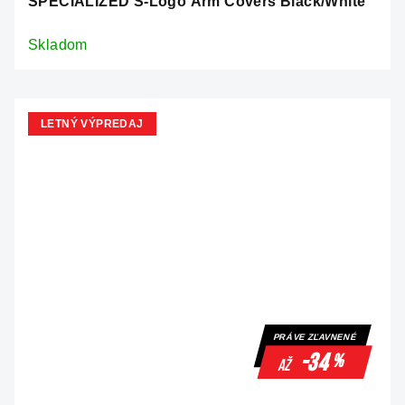
SPECIALIZED S-Logo Arm Covers Black/White
Skladom
LETNÝ VÝPREDAJ
PRÁVE ZĽAVNENÉ
-34
%
až