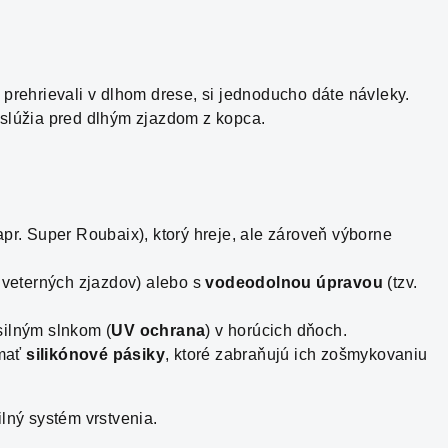
 prehrievali v dlhom drese, si jednoducho dáte návleky.
slúžia pred dlhým zjazdom z kopca.
pr. Super Roubaix), ktorý hreje, ale zároveň výborne
 veterných zjazdov) alebo s
vodeodolnou úpravou
(tzv.
 silným slnkom (
UV ochrana
) v horúcich dňoch.
mať
silikónové pásiky
, ktoré zabraňujú ich zošmykovaniu
ilný systém vrstvenia.