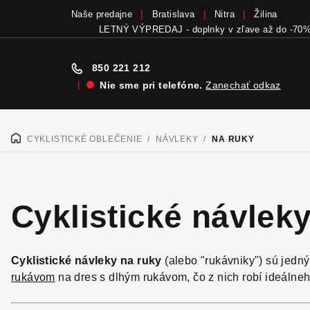
Naše predajne
Bratislava
Nitra
Žilina
LETNÝ VÝPREDAJ - doplnky v zľave až do -70
850 221 212
|
Nie sme pri telefóne.
Zanechať odkaz
Prejsť
na
CYKLISTICKÉ OBLEČENIE
/
NÁVLEKY
/
NA RUKY
DOMOV
obsah
Cyklistické návlek
Cyklistické návleky na ruky
(alebo "rukávniky") sú jedn
rukávom
na dres s dlhým rukávom, čo z nich robí ideálne