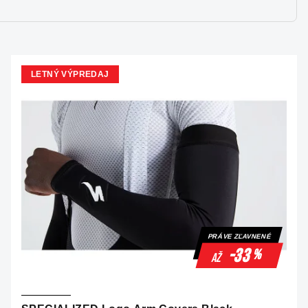
LETNÝ VÝPREDAJ
PRÁVE ZĽAVNENÉ
-33
%
až