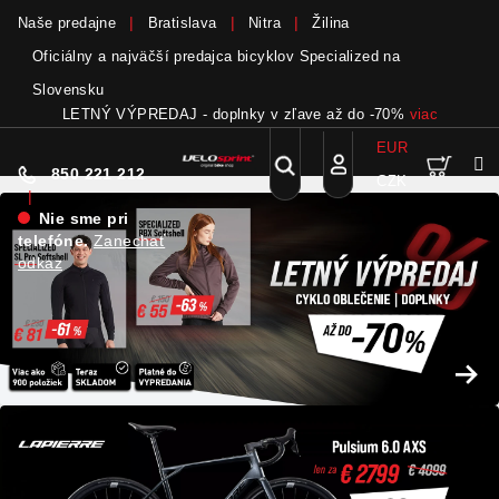
Naše predajne
Bratislava
Nitra
Žilina
Oficiálny a najväčší predajca bicyklov Specialized na
Slovensku
P
LETNÝ VÝPREDAJ - doplnky v zľave až do -70%
viac
EUR
Nák
Hľadať
850 221 212
CZK
Prejsť
Prihlásenie
|
na
Nie sme pri
obsah
koší
telefóne.
Zanechať
odkaz