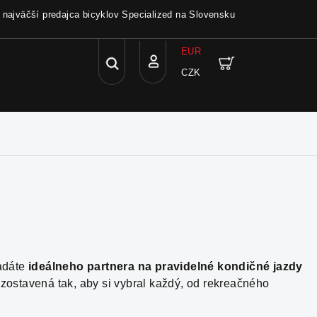
a najväčší predajca bicyklov Specialized na Slovensku
EUR
Hľadať
Nákupný
CZK
Prihlásenie
košík
ľadáte
ideálneho partnera na pravidelné kondičné jazdy
zostavená tak, aby si vybral každý, od rekreačného