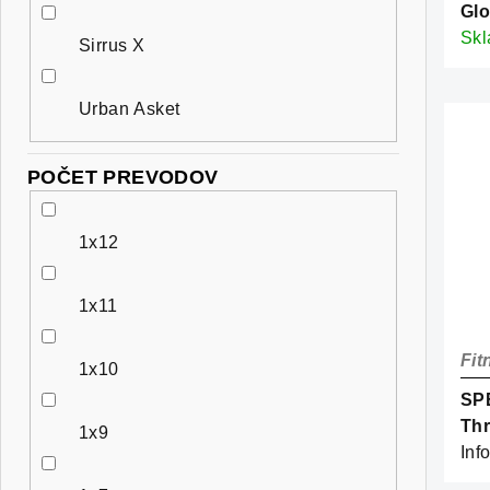
Gl
Met
Sk
Sirrus X
Urban Asket
POČET PREVODOV
1x12
1x11
Fit
1x10
SPE
Thr
1x9
Mar
Inf