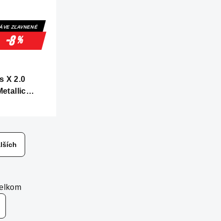
ÁVE ZĽAVNENÉ
-8
%
 X 2.0
etallic
lších
celkom