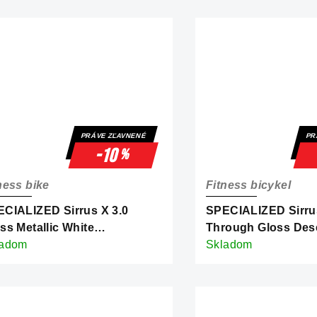
PRÁVE ZĽAVNENÉ
PR
-10
%
ness bike
Fitness bicykel
CIALIZED Sirrus X 3.0
SPECIALIZED Sirrus
ss Metallic White
Through Gloss Des
ver/Metallic Deep Marine
ladom
Metallic/Bordeaux M
Skladom
st Reflective
Reflective