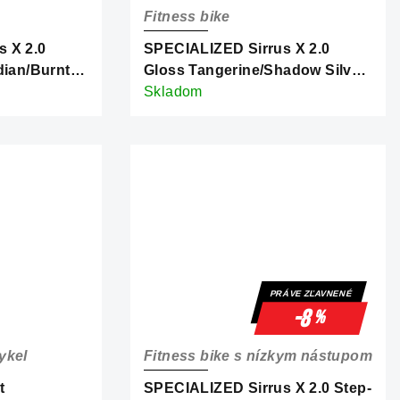
Fitness bike
 X 2.0
SPECIALIZED Sirrus X 2.0
dian/Burnt
Gloss Tangerine/Shadow Silver
Reflective
Frost Reflective
Skladom
PRÁVE ZĽAVNENÉ
-8
%
ykel
Fitness bike s nízkym nástupom
t
SPECIALIZED Sirrus X 2.0 Step-