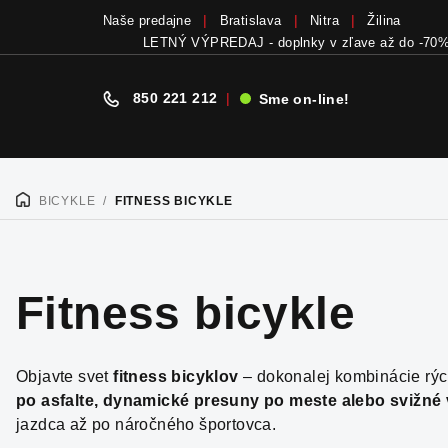
Naše predajne
Bratislava
Nitra
Žilina
Bicykle a elektrobicykle SCOTT teraz skladom
v
850 221 212
|
Sme on-line!
Prejsť
na
BICYKLE
/
FITNESS BICYKLE
DOMOV
obsah
Fitness bicykle
Objavte svet
fitness bicyklov
– dokonalej kombinácie rýc
po asfalte, dynamické presuny po meste alebo svižné 
jazdca až po náročného športovca.