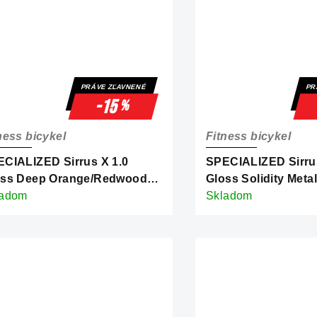
PRÁVE ZĽAVNENÉ
PR
-15
%
ness bicykel
Fitness bicykel
CIALIZED Sirrus X 1.0
SPECIALIZED Sirrus
oss Deep Orange/Redwood
Gloss Solidity Metal
lective
ladom
Frost Reflective
Skladom