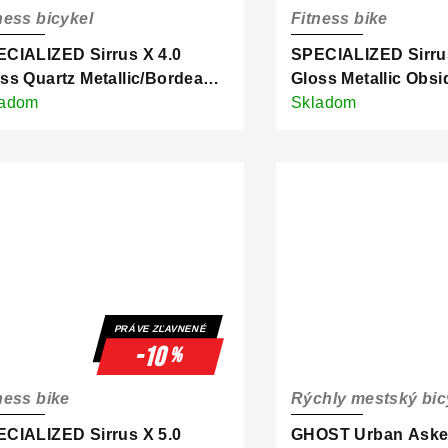
ness bicykel
Fitness bike
CIALIZED Sirrus X 4.0
SPECIALIZED Sirrus
ss Quartz Metallic/Bordeaux
Gloss Metallic Obsi
allic Frost Reflective
ladom
Gold Metallic Frost 
Skladom
PRÁVE ZĽAVNENÉ
-10
%
ness bike
Rýchly mestský bic
CIALIZED Sirrus X 5.0
GHOST Urban Aske