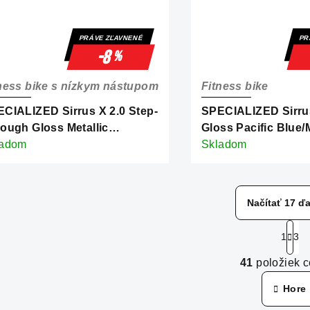
PRÁVE ZĽAVNENÉ
PR
-8
%
ness bike s nízkym nástupom
Fitness bike
CIALIZED Sirrus X 2.0 Step-
SPECIALIZED Sirrus
ough Gloss Metallic
Gloss Pacific Blue/M
idian/Burnt Gold Metallic
ladom
White Silver
Skladom
st Reflective
Načítať 17 ďa
S
1
3
t
O
r
41
položiek 
v
á
Hore
n
l
k