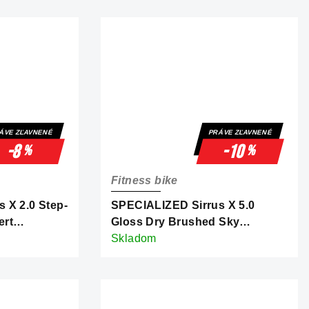
ÁVE ZĽAVNENÉ
PRÁVE ZĽAVNENÉ
-8
-10
%
%
Fitness bike
 X 2.0 Step-
SPECIALIZED Sirrus X 5.0
ert
Gloss Dry Brushed Sky
etallic Frost
Blue/Oasis/Purple Haze/Desert
Skladom
Rose/Reflective White Frost