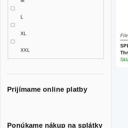
M
L
XL
Fit
SPE
XXL
Thr
Obs
Sk
Fro
Prijímame online platby
Ponúkame nákup na splátky