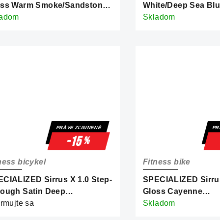
oss Warm Smoke/Sandstone
White/Deep Sea Blu
allic Frost Reflective
ladom
Skladom
PRÁVE ZĽAVNENÉ
PR
-15
%
ness bicykel
Fitness bike
CIALIZED Sirrus X 1.0 Step-
SPECIALIZED Sirrus
ough Satin Deep
Gloss Cayenne
ine/Grey Blue Reflective
ormujte sa
Metallic/Dolomite Me
Skladom
Reflective