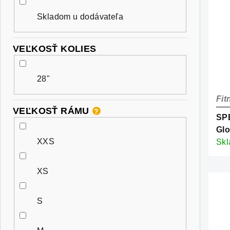
Skladom u dodávateľa
VEĽKOSŤ KOLIES
28"
Fit
VEĽKOSŤ RÁMU
?
SPE
Gl
XXS
Ref
Sk
XS
S