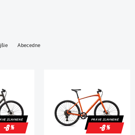
jšie
Abecedne
ÁVE ZĽAVNENÉ
PRÁVE ZĽAVNENÉ
-8
-8
%
%