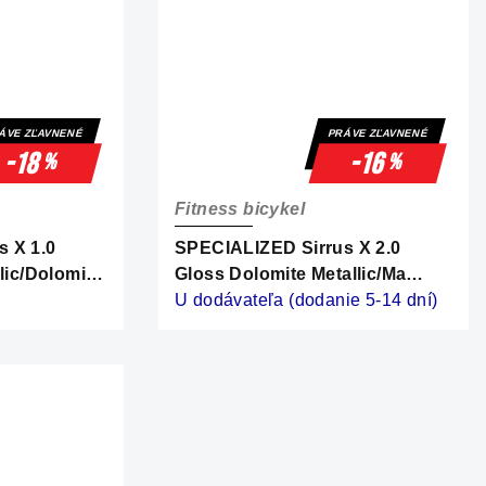
ÁVE ZĽAVNENÉ
PRÁVE ZĽAVNENÉ
-18
-16
%
%
Fitness bicykel
 X 1.0
SPECIALIZED Sirrus X 2.0
lic/Dolomite
Gloss Dolomite Metallic/Ma
Jesty Blue Metallic Frost
U dodávateľa (dodanie 5-14 dní)
Reflective