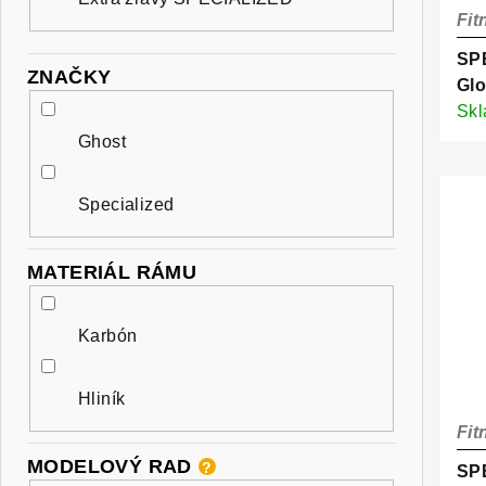
o
Fit
r
d
SPE
o
ZNAČKY
Glo
u
d
Met
Sk
k
Ghost
u
t
k
Specialized
o
t
v
MATERIÁL RÁMU
o
v
Karbón
Hliník
Fit
MODELOVÝ RAD
?
SPE