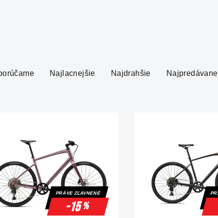
porúčame
Najlacnejšie
Najdrahšie
Najpredávane
PRÁVE ZĽAVNENÉ
PR
-15
%