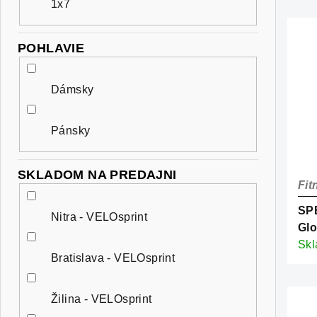
1x7
POHLAVIE
Dámsky
Pánsky
SKLADOM NA PREDAJNI
Fit
SPE
Nitra - VELOsprint
Glo
Sil
Sk
Bratislava - VELOsprint
Fro
Žilina - VELOsprint