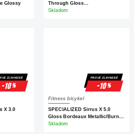
e Glossy
Through Gloss
Tangerine/Shadow Silver Frost
Skladom
Reflective
ÁVE ZĽAVNENÉ
PRÁVE ZĽAVNENÉ
-10
-10
%
%
Fitness bicykel
 X 3.0
SPECIALIZED Sirrus X 5.0
Gloss Bordeaux Metallic/Burnt
tallic Frost
Gold Metallic Frost Reflective
Skladom