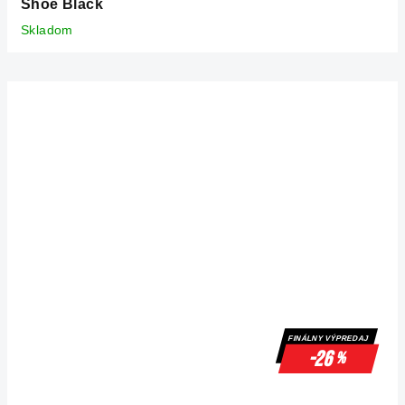
Shoe Black
Skladom
FINÁLNY VÝPREDAJ
-26
%