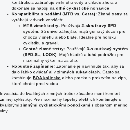
konštrukcia zabraňuje vniknutiu vody a chladu zhora a
dokonale sa napojí na
dlhé cyklistické nohavice
.
Kompatibilita s pedálmi (MTB vs. Cesta):
Zimné tretry sa
vyrábajú v dvoch verziách:
MTB zimné tretry:
Používajú
2-skrutkový SPD
systém
. Sú univerzálnejšie, majú gumový dezén pre
chôdzu v snehu alebo blate. Ideálne pre horskú
cyklistiku a gravel.
Cestné zimné tretry:
Používajú
3-skrutkový systém
(SPD-SL, LOOK)
. Majú hladkú a tuhú podrážku pre
maximálny výkon na asfalte.
Robustné zapínanie:
Zapínanie je navrhnuté tak, aby sa
dalo ľahko ovládať aj v
zimných rukaviciach
. Často sa
kombinuje
BOA koliesko
alebo pracka s prekrytím na zips,
ktoré chráni pred vodou.
Investícia do kvalitných zimných tretier zásadne mení komfort
zimnej cyklistiky. Pre maximálny tepelný efekt ich kombinujte s
kvalitnými
zimnými cyklistickými ponožkami
s obsahom merino
vlny.