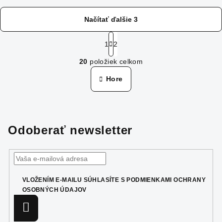
Načítať ďalšie 3
S
t
1
2
O
r
20
položiek celkom
á
v
n
l
Hore
k
á
o
d
v
a
a
n
c
Odoberať newsletter
i
i
e
e
p
r
v
VLOŽENÍM E-MAILU SÚHLASÍTE S
PODMIENKAMI OCHRANY
k
OSOBNÝCH ÚDAJOV
y
Prihlásiť
v
sa