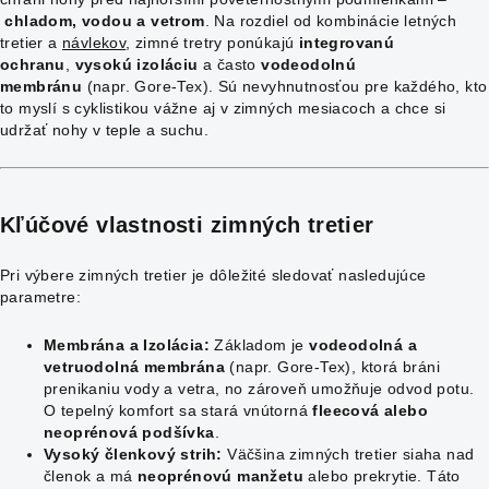
chladom, vodou a vetrom
. Na rozdiel od kombinácie letných
tretier a
návlekov
, zimné tretry ponúkajú
integrovanú
ochranu
,
vysokú izoláciu
a často
vodeodolnú
membránu
(napr. Gore-Tex). Sú nevyhnutnosťou pre každého, kto
to myslí s cyklistikou vážne aj v zimných mesiacoch a chce si
udržať nohy v teple a suchu.
Kľúčové vlastnosti zimných tretier
Pri výbere zimných tretier je dôležité sledovať nasledujúce
parametre:
Membrána a Izolácia:
Základom je
vodeodolná a
vetruodolná membrána
(napr. Gore-Tex), ktorá bráni
prenikaniu vody a vetra, no zároveň umožňuje odvod potu.
O tepelný komfort sa stará vnútorná
fleecová alebo
neoprénová podšívka
.
Vysoký členkový strih:
Väčšina zimných tretier siaha nad
členok a má
neoprénovú manžetu
alebo prekrytie. Táto