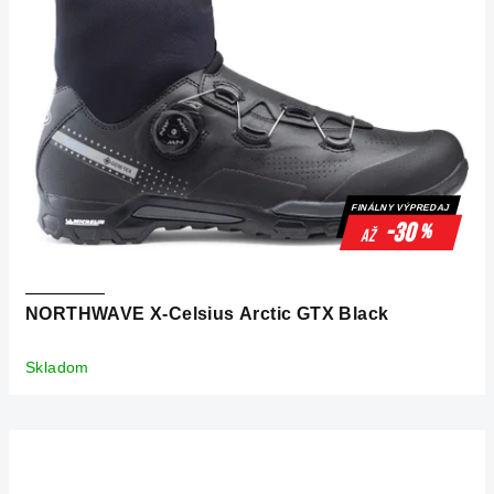
FINÁLNY VÝPREDAJ
-30
%
až
NORTHWAVE X-Celsius Arctic GTX Black
Skladom