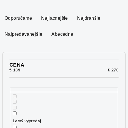
R
a
Odporúčame
Najlacnejšie
Najdrahšie
d
e
Najpredávanejšie
Abecedne
n
i
e
p
CENA
€
139
€
270
r
o
d
u
k
t
o
Letný výpredaj