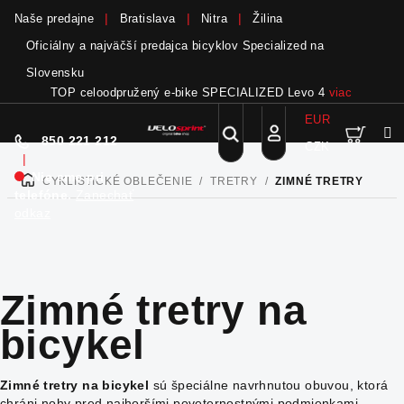
Naše predajne
Bratislava
Nitra
Žilina
Oficiálny a najväčší predajca bicyklov Specialized na
Slovensku
LETNÝ VÝPREDAJ - doplnky v zľave až do -70%
viac
EUR
Nák
Hľadať
850 221 212
CZK
Prejsť
Prihlásenie
|
na
Nie sme pri
CYKLISTICKÉ OBLEČENIE
/
TRETRY
/
ZIMNÉ TRETRY
DOMOV
obsah
koší
telefóne.
Zanechať
odkaz
Zimné tretry na
bicykel
Zimné tretry na bicykel
sú špeciálne navrhnutou obuvou, ktorá
chráni nohy pred najhoršími poveternostnými podmienkami –