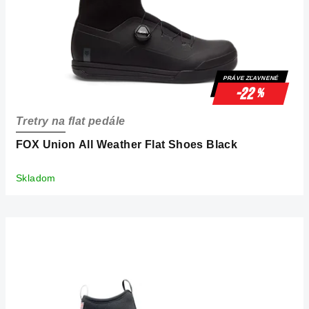
o
d
u
k
PRÁVE ZĽAVNENÉ
t
-22
%
o
Tretry na flat pedále
v
FOX Union All Weather Flat Shoes Black
Skladom