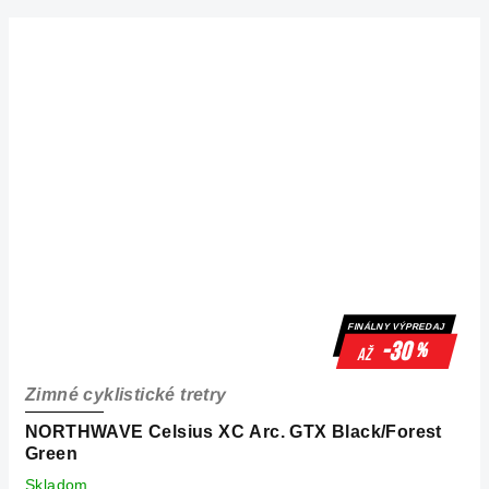
FINÁLNY VÝPREDAJ
-30
%
až
Zimné cyklistické tretry
NORTHWAVE Celsius XC Arc. GTX Black/Forest
Green
Skladom