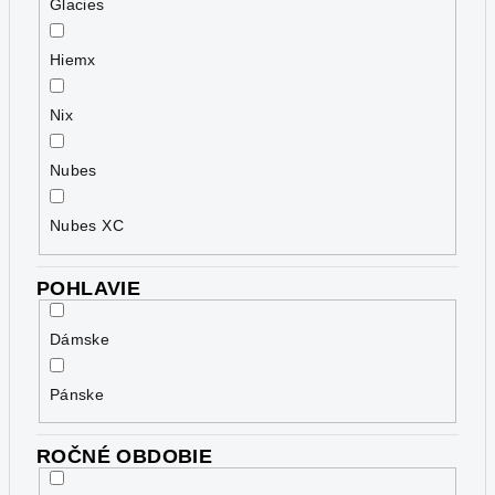
Glacies
Hiemx
Nix
Nubes
Nubes XC
POHLAVIE
Dámske
Pánske
ROČNÉ OBDOBIE