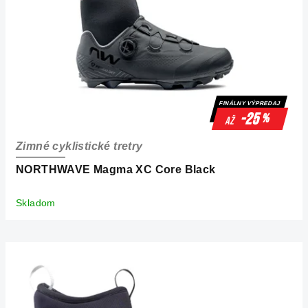
FINÁLNY VÝPREDAJ
-25
%
až
Zimné cyklistické tretry
NORTHWAVE Magma XC Core Black
Skladom