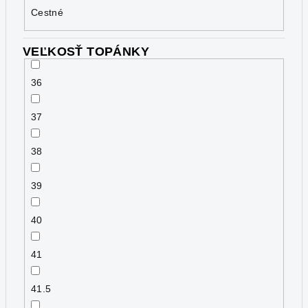
Cestné
VEĽKOSŤ TOPÁNKY
36
37
38
39
40
41
41.5