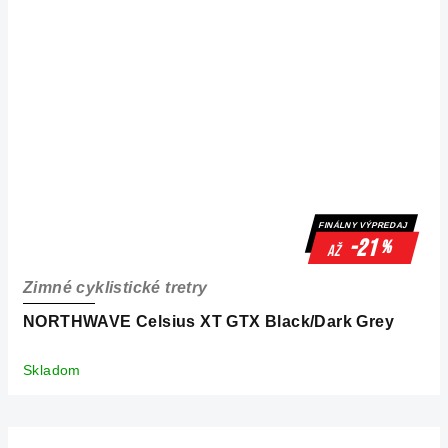
FINÁLNY VÝPREDAJ
-21
%
až
Zimné cyklistické tretry
NORTHWAVE Celsius XT GTX Black/Dark Grey
Skladom