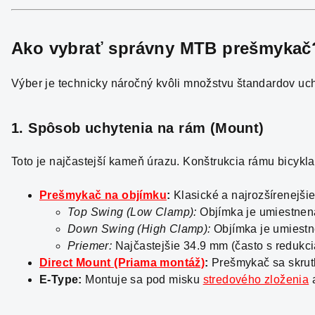
Ako vybrať správny
MTB prešmykač
Výber je technicky náročný kvôli množstvu štandardov uchy
1. Spôsob uchytenia na rám (Mount)
Toto je najčastejší kameň úrazu. Konštrukcia rámu bicykla 
Prešmykač na objímku
:
Klasické a najrozšírenejšie 
Top Swing (Low Clamp):
Objímka je umiestnená
Down Swing (High Clamp):
Objímka je umiestne
Priemer:
Najčastejšie 34.9 mm (často s redukci
Direct Mount (Priama montáž)
:
Prešmykač sa skrutk
E-Type:
Montuje sa pod misku
stredového zloženia
a