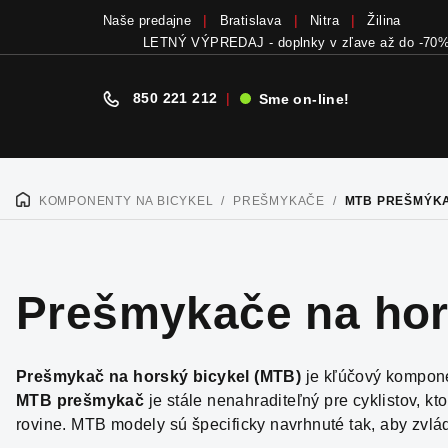
Naše predajne
Bratislava
Nitra
Žilina
LETNÝ VÝPREDAJ - doplnky v zľave až do -70
850 221 212
|
Sme on-line!
Prejsť
na
KOMPONENTY NA BICYKEL
/
PREŠMYKAČE
/
MTB PREŠMÝK
DOMOV
obsah
Prešmykače na hor
Prešmykač na horský bicykel (MTB)
je kľúčový kompone
MTB prešmykač
je stále nenahraditeľný pre cyklistov, kt
rovine. MTB modely sú špecificky navrhnuté tak, aby zvlád