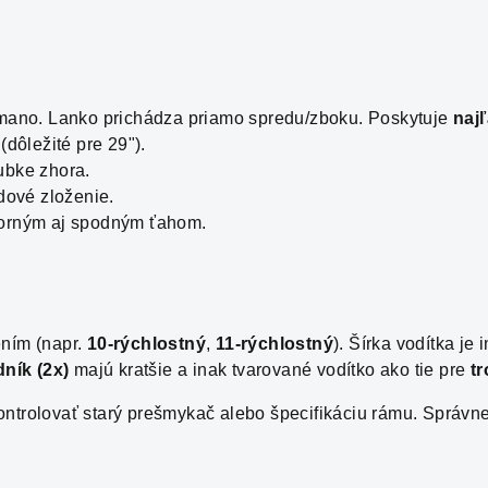
ano. Lanko prichádza priamo spredu/zboku. Poskytuje
naj
(dôležité pre 29").
ubke zhora.
dové zloženie.
horným aj spodným ťahom.
ením (napr.
10-rýchlostný
,
11-rýchlostný
). Šírka vodítka je i
ník (2x)
majú kratšie a inak tvarované vodítko ako tie pre
tr
e skontrolovať starý prešmykač alebo špecifikáciu rámu. Sprá