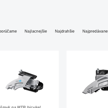
porúčame
Najlacnejšie
Najdrahšie
Najpredávane
šmyk na MTB bicykel