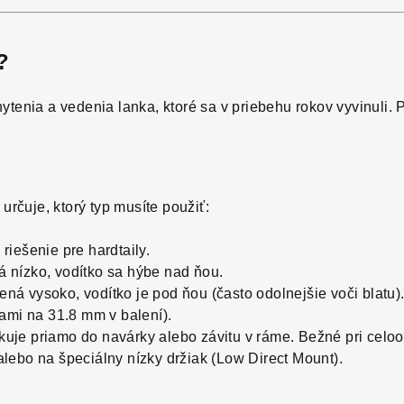
?
tenia a vedenia lanka, ktoré sa v priebehu rokov vyvinuli. P
určuje, ktorý typ musíte použiť:
riešenie pre hardtaily.
 nízko, vodítko sa hýbe nad ňou.
ná vysoko, vodítko je pod ňou (často odolnejšie voči blatu)
ami na 31.8 mm v balení).
uje priamo do navárky alebo závitu v ráme. Bežné pri cel
lebo na špeciálny nízky držiak (Low Direct Mount).