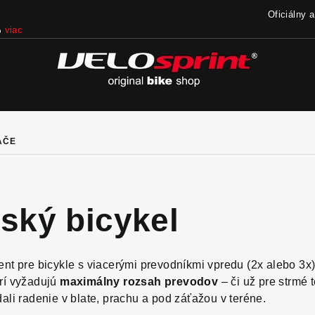
Oficiálny 
%
viac
AČE
ský bicykel
nt pre bicykle s viacerými prevodníkmi vpredu (2x alebo 3x
orí vyžadujú
maximálny rozsah prevodov
– či už pre strmé
ali radenie v blate, prachu a pod záťažou v teréne.