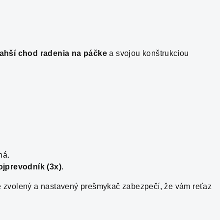
ľahší chod radenia na páčke
a svojou konštrukciou
ná.
ojprevodník (3x)
.
vne zvolený a nastavený prešmykač zabezpečí, že vám reťaz