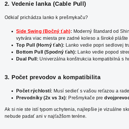
2. Vedenie lanka (Cable Pull)
Odkiaľ prichádza lanko k prešmykaču?
Side Swing (Bočný ťah)
:
Moderný štandard od Shim
vytvára viac miesta pre zadné koleso a široké plášte 
Top Pull (Horný ťah):
Lanko vedie popri sedlovej tr
Bottom Pull (Spodný ťah):
Lanko vedie popod stre
Dual Pull:
Univerzálna konštrukcia kompatibilná s 
3. Počet prevodov a kompatibilita
Počet rýchlostí:
Musí sedieť s vašou reťazou a rad
Prevodníky (2x vs 3x):
Prešmykače pre
dvojprevod
Ak si nie ste istí typom uchytenia, najlepšie je vizuáln
nebude padať ani v najťažšom teréne.