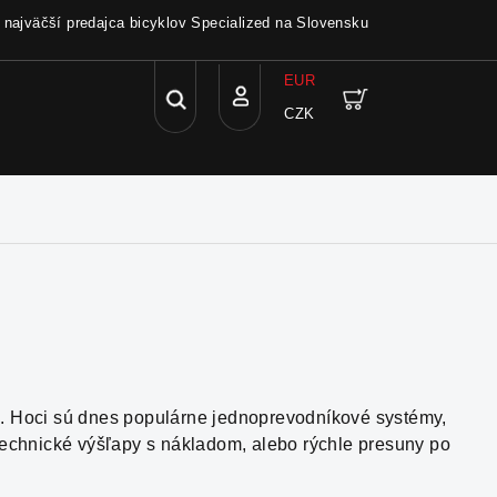
a najväčší predajca bicyklov Specialized na Slovensku
EUR
Hľadať
Nákupný
CZK
Prihlásenie
košík
). Hoci sú dnes populárne jednoprevodníkové systémy,
 technické výšľapy s nákladom, alebo rýchle presuny po