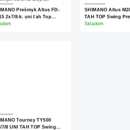
IMANO Prešmyk Altus FD-
SHIMANO Altus M20
5 2x7/8-k. uni ťah Top
TAH TOP Swing Pr
ng (34,9/31,8/28,6mm) 36z.
ladom
Skladom
IMANO Tourney TY500
/7/8 UNI TAH TOP Swing