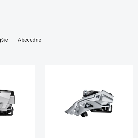
jšie
Abecedne