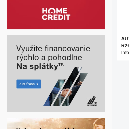
AU
R2
Inf