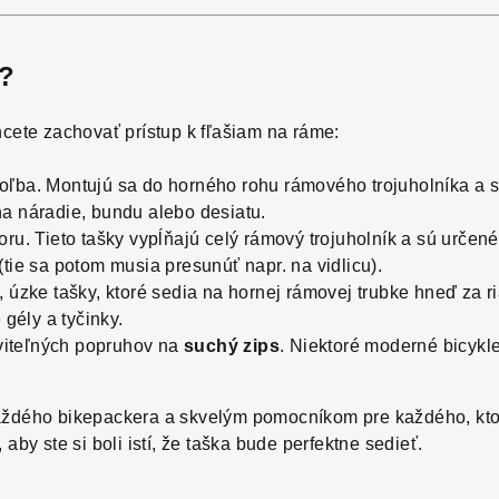
?
hcete zachovať prístup k fľašiam na ráme:
oľba. Montujú sa do horného rohu rámového trojuholníka a s
na náradie, bundu alebo desiatu.
oru. Tieto tašky vypĺňajú celý rámový trojuholník a sú určen
tie sa potom musia presunúť napr. na vidlicu).
 úzke tašky, ktoré sedia na hornej rámovej trubke hneď za r
 gély a tyčinky.
viteľných popruhov na
suchý zips
. Niektoré moderné bicykle
ého bikepackera a skvelým pomocníkom pre každého, kto c
by ste si boli istí, že taška bude perfektne sedieť.