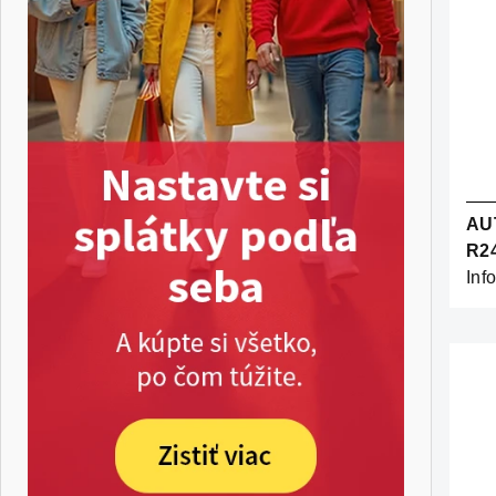
AU
R2
Inf