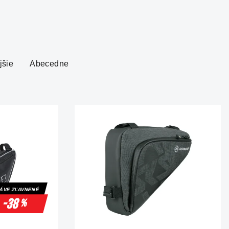
jšie
Abecedne
ÁVE ZĽAVNENÉ
-38
%