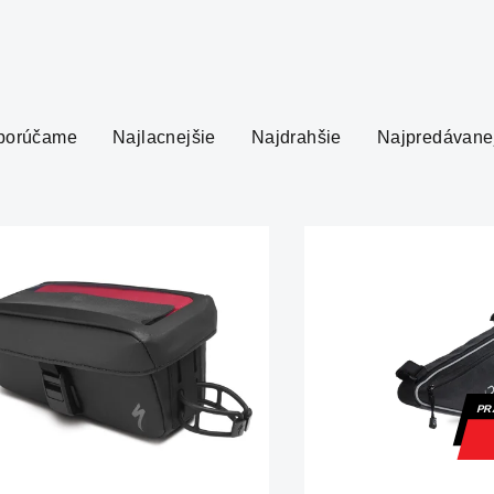
porúčame
Najlacnejšie
Najdrahšie
Najpredávane
PR