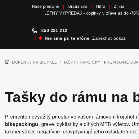
Naše predajne
Bratislava
Nitra
Žilina
Bicykle a elektrobicykle SCOTT teraz skladom
v
850 221 212
|
Nie sme pri telefóne.
Zanechať odkaz
Prejsť
na
DOPLNKY NA BICYKEL
/
TAŠKY | KAPSIČKY | PREPRAVNÉ OBA
DOMOV
obsah
Tašky do rámu na b
Premeňte nevyužitý priestor vo vašom rámovom trojuholník
bikepackingu
, gravel cyklistiky a dlhých MTB výletov. U
takmer vôbec negatívne neovplyvňujú jeho ovládateľnosť.