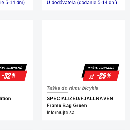
e 5-14 dní)
U dodávateľa (dodanie 5-14 dní)
ÁVE ZĽAVNENÉ
PRÁVE ZĽAVNENÉ
-32
-25
%
%
až
Taška do rámu bicykla
ition
SPECIALIZED/FJÄLLRÄVEN
Frame Bag Green
Informujte sa