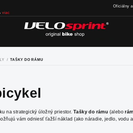
Oficiálny 
iac
LY
/
TAŠKY DO RÁMU
icykel
u na strategický úložný priestor.
Tašky do rámu
(alebo
rám
možňujú vám odniesť ťažší náklad (ako náradie, jedlo, vodu a