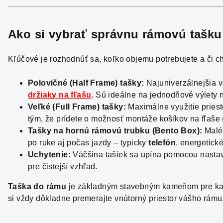
Ako si vybrať správnu
rámovú tašku
Kľúčové je rozhodnúť sa, koľko objemu potrebujete a či c
Polovičné (Half Frame) tašky:
Najuniverzálnejšia v
držiaky na fľašu
. Sú ideálne na jednodňové výlety 
Veľké (Full Frame) tašky:
Maximálne využitie priest
tým, že prídete o možnosť montáže košíkov na fľaše (
Tašky na hornú rámovú trubku (Bento Box):
Malé,
po ruke aj počas jazdy – typicky
telefón
, energetické
Uchytenie:
Väčšina tašiek sa upína pomocou nasta
pre čistejší vzhľad.
Taška do rámu
je základným stavebným kameňom pre každ
si vždy dôkladne premerajte vnútorný priestor vášho rámu, a