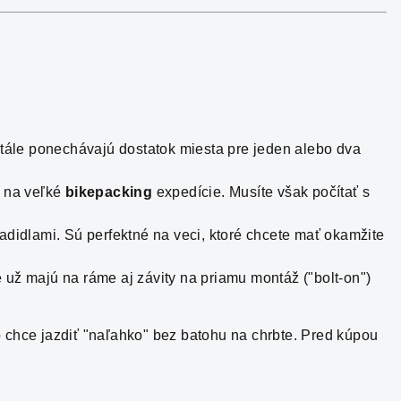
tále ponechávajú dostatok miesta pre jeden alebo dva
é na veľké
bikepacking
expedície. Musíte však počítať s
iadidlami. Sú perfektné na veci, ktoré chcete mať okamžite
 už majú na ráme aj závity na priamu montáž ("bolt-on")
hce jazdiť "naľahko" bez batohu na chrbte. Pred kúpou