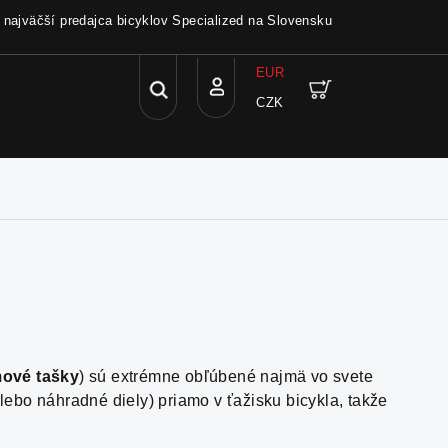
a najväčší predajca bicyklov Specialized na Slovensku
EUR
Hľadať
Nákupný
CZK
Prihlásenie
košík
ové tašky
) sú extrémne obľúbené najmä vo svete
lebo náhradné diely) priamo v ťažisku bicykla, takže