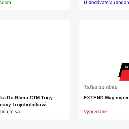
ladom
U dodávateľa (dodani
PR
Taška do rámu
ška Do Rámu CTM Trigy
EXTEND Mag exped
mový Trojuholníková
ormujte sa
Vypredané