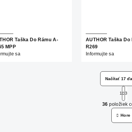
THOR Taška Do Rámu A-
AUTHOR Taška Do 
65 MPP
R269
ormujte sa
Informujte sa
Načítať 17 ďa
S
1
3
t
O
r
36
položiek 
v
á
Hore
n
l
k
á
o