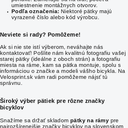
umiestnenie montážnych otvorov.
Podľa označenia:
Niektoré pätky majú
vyrazené číslo alebo kód výrobcu.
Neviete si rady? Pomôžeme!
Ak si nie ste istí výberom, neváhajte nás
kontaktovať! Pošlite nám kvalitnú fotografiu vašej
starej pätky (ideálne z oboch strán) a fotografiu
miesta na ráme, kam sa pätka montuje, spolu s
informáciou o značke a modeli vášho bicykla. Na
Velosprint.sk vám radi pomôžeme nájsť tú
správnu.
Široký výber pätiek pre rôzne značky
bicyklov
Snažíme sa držať skladom
pätky na rámy
pre
najrozšírenejšie značky bicyklov na slovenskom