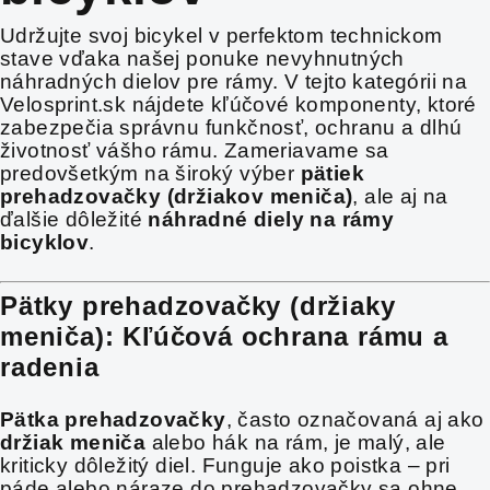
Udržujte svoj bicykel v perfektom technickom
stave vďaka našej ponuke nevyhnutných
náhradných dielov pre rámy. V tejto kategórii na
Velosprint.sk nájdete kľúčové komponenty, ktoré
zabezpečia správnu funkčnosť, ochranu a dlhú
životnosť vášho rámu. Zameriavame sa
predovšetkým na široký výber
pätiek
prehadzovačky (držiakov meniča)
, ale aj na
ďalšie dôležité
náhradné diely na rámy
bicyklov
.
Pätky prehadzovačky (držiaky
meniča): Kľúčová ochrana rámu a
radenia
Pätka prehadzovačky
, často označovaná aj ako
držiak meniča
alebo hák na rám, je malý, ale
kriticky dôležitý diel. Funguje ako poistka – pri
páde alebo náraze do prehadzovačky sa ohne