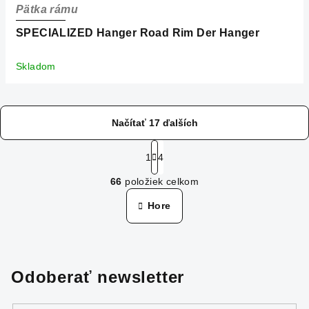
Pätka rámu
SPECIALIZED Hanger Road Rim Der Hanger
Skladom
Načítať 17 ďalších
S
t
1
4
O
r
66
položiek celkom
á
v
n
l
Hore
k
á
o
d
v
a
a
n
c
Odoberať newsletter
i
i
e
e