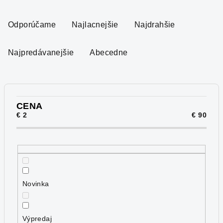
R
a
Odporúčame
Najlacnejšie
Najdrahšie
d
e
Najpredávanejšie
Abecedne
n
i
e
p
CENA
€
2
€
90
r
o
d
u
k
Novinka
t
o
v
Výpredaj