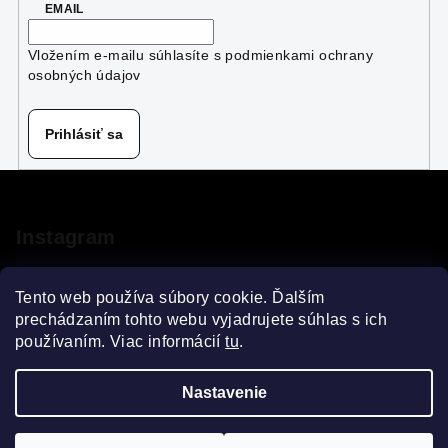
p
EMAIL
r
v
Vložením e-mailu súhlasíte s
podmienkami ochrany
k
osobných údajov
y
v
Prihlásiť sa
ý
p
Z
i
á
s
p
u
Instagram
ä
t
Tento web používa súbory cookie. Ďalším
i
prechádzaním tohto webu vyjadrujete súhlas s ich
používaním. Viac informácií
tu
.
e
Sledovať na Instagrame
Nastavenie
Copyright 2026
VELOsprint
. Všetky práva vyhradené.
Upraviť nastavenie cookies