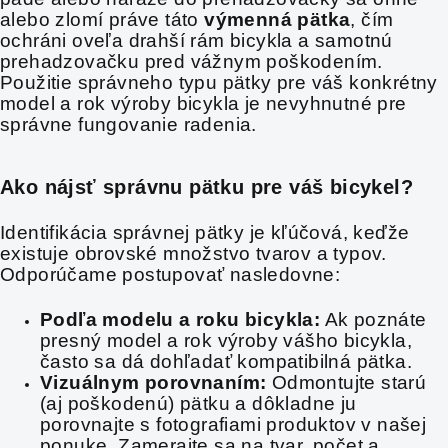
alebo zlomí práve táto
výmenná pätka
, čím
ochráni oveľa drahší rám bicykla a samotnú
prehadzovačku pred vážnym poškodením.
Použitie správneho typu pätky pre váš konkrétny
model a rok výroby bicykla je nevyhnutné pre
správne fungovanie radenia.
Ako nájsť správnu pätku pre váš bicykel?
Identifikácia správnej pätky je kľúčová, keďže
existuje obrovské množstvo tvarov a typov.
Odporúčame postupovať nasledovne:
Podľa modelu a roku bicykla:
Ak poznáte
presný model a rok výroby vášho bicykla,
často sa dá dohľadať kompatibilná pätka.
Vizuálnym porovnaním:
Odmontujte starú
(aj poškodenú) pätku a dôkladne ju
porovnajte s fotografiami produktov v našej
ponuke. Zamerajte sa na tvar, počet a