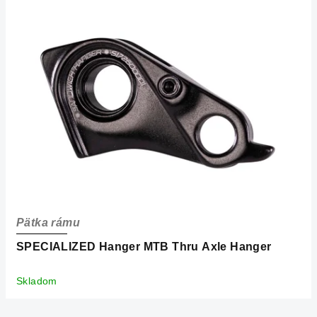
p
i
s
p
r
o
d
u
k
t
o
Pätka rámu
v
SPECIALIZED Hanger MTB Thru Axle Hanger
Skladom