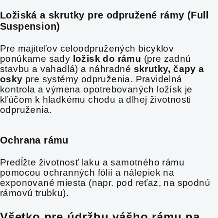
Ložiská a skrutky pre odpružené rámy (Full
Suspension)
Pre majiteľov celoodpružených bicyklov
ponúkame sady
ložisk do rámu
(pre zadnú
stavbu a vahadlá) a náhradné
skrutky, čapy a
osky
pre systémy odpruženia. Pravidelná
kontrola a výmena opotrebovaných ložísk je
kľúčom k hladkému chodu a dlhej životnosti
odpruženia.
Ochrana rámu
Predĺžte životnosť laku a samotného rámu
pomocou ochranných fólií a nálepiek na
exponované miesta (napr. pod reťaz, na spodnú
rámovú trubku).
Všetko pre údržbu vášho rámu na