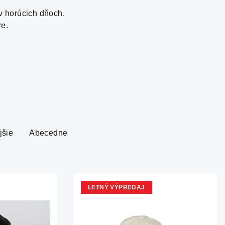
v horúcich dňoch.
re.
jšie
Abecedne
LETNÝ VÝPREDAJ