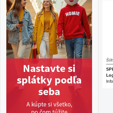
Šil
SP
Log
Inf