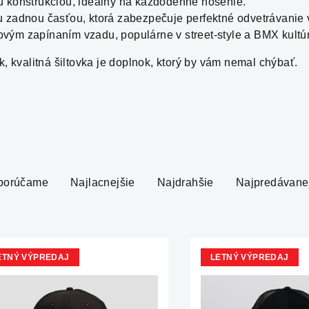
u konštrukciou, ideálny na každodenné nosenie.
u zadnou časťou, ktorá zabezpečuje perfektné odvetrávanie 
ovým zapínaním vzadu, populárne v street-style a BMX kultú
, kvalitná šiltovka je doplnok, ktorý by vám nemal chýbať.
porúčame
Najlacnejšie
Najdrahšie
Najpredávane
ETNÝ VÝPREDAJ
LETNÝ VÝPREDAJ