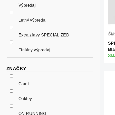
n
e
Výpredaj
i
e
p
s
Letný výpredaj
l
r
p
o
Šil
Extra zľavy SPECIALIZED
r
d
SP
o
Bla
Finálny výpredaj
u
d
Sk
k
u
ZNAČKY
t
k
o
Giant
t
v
o
Oakley
v
ON RUNNING