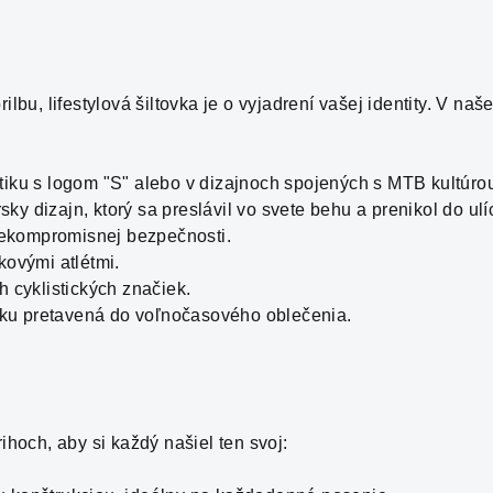
ilbu, lifestylová šiltovka je o vyjadrení vašej identity. V na
tiku s logom "S" alebo v dizajnoch spojených s MTB kultúro
sky dizajn, ktorý sa preslávil vo svete behu a prenikol do ulí
nekompromisnej bezpečnosti.
kovými atlétmi.
h cyklistických značiek.
stiku pretavená do voľnočasového oblečenia.
ihoch, aby si každý našiel ten svoj: