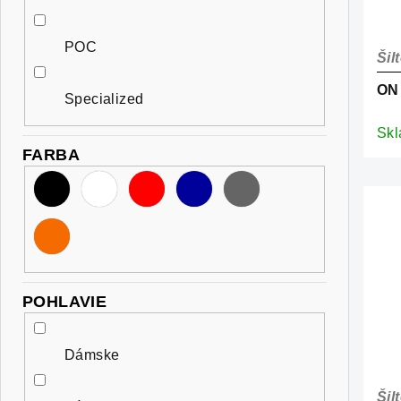
POC
Šil
ON
Specialized
Sk
FARBA
POHLAVIE
Dámske
Šil