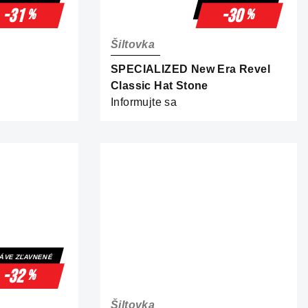
-31
-30
%
%
Šiltovka
SPECIALIZED New Era Revel
Classic Hat Stone
Informujte sa
ÁVE ZĽAVNENÉ
-32
%
Šiltovka