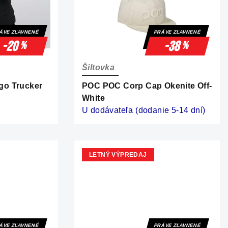
ÁVE ZĽAVNENÉ
PRÁVE ZĽAVNENÉ
-20
-38
%
%
Šiltovka
go Trucker
POC POC Corp Cap Okenite Off-
White
U dodávateľa (dodanie 5-14 dní)
LETNÝ VÝPREDAJ
ÁVE ZĽAVNENÉ
PRÁVE ZĽAVNENÉ