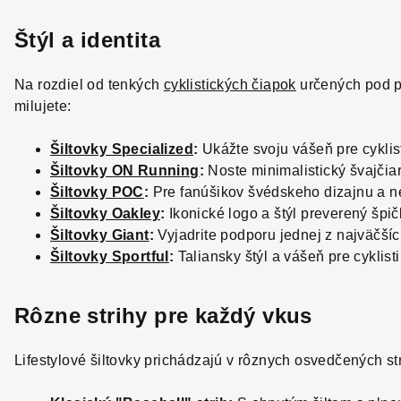
Štýl a identita
Na rozdiel od tenkých
cyklistických čiapok
určených pod pr
milujete:
Šiltovky Specialized
:
Ukážte svoju vášeň pre cyklis
Šiltovky ON Running
:
Noste minimalistický švajčiar
Šiltovky POC
:
Pre fanúšikov švédskeho dizajnu a 
Šiltovky Oakley
:
Ikonické logo a štýl preverený špič
Šiltovky Giant
:
Vyjadrite podporu jednej z najväčšíc
Šiltovky Sportful
:
Taliansky štýl a vášeň pre cykli
Rôzne strihy pre každý vkus
Lifestylové šiltovky prichádzajú v rôznych osvedčených str