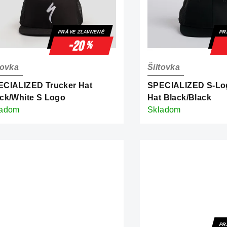
PRÁVE ZĽAVNENÉ
PR
-20
%
tovka
Šiltovka
ECIALIZED Trucker Hat
SPECIALIZED S-Lo
ck/White S Logo
Hat Black/Black
ladom
Skladom
PR