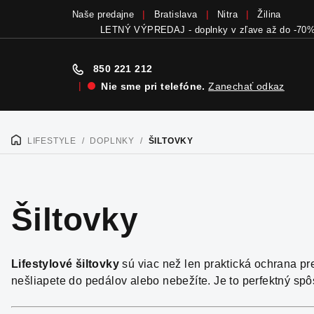
Naše predajne
Bratislava
Nitra
Žilina
Bicykle a elektrobicykle SCOTT teraz skladom
v
850 221 212
|
Nie sme pri telefóne.
Zanechať odkaz
Prejsť
na
LIFESTYLE
/
DOPLNKY
/
ŠILTOVKY
DOMOV
obsah
Šiltovky
Lifestylové šiltovky
sú viac než len praktická ochrana p
nešliapete do pedálov alebo nebežíte. Je to perfektný sp