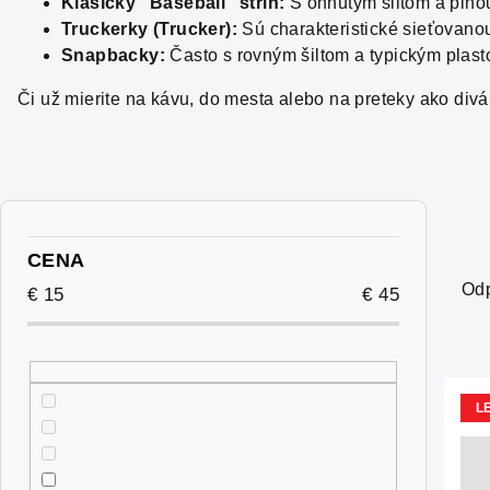
Klasický "Baseball" strih:
S ohnutým šiltom a plno
Truckerky (Trucker):
Sú charakteristické sieťovano
Snapbacky:
Často s rovným šiltom a typickým plast
Či už mierite na kávu, do mesta alebo na preteky ako divák
B
o
R
CENA
Od
č
a
€
15
€
45
n
d
ý
e
V
L
p
n
ý
a
i
p