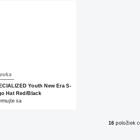
tovka
ECIALIZED Youth New Era S-
o Hat Red/Black
ormujte sa
16
položiek 
O
v