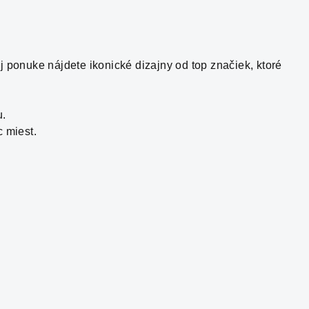
šej ponuke nájdete ikonické dizajny od top značiek, ktoré
u.
c miest.