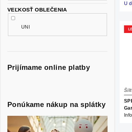
U d
VEĽKOSŤ OBLEČENIA
UNI
L
Prijímame online platby
Šil
SPE
Ponúkame nákup na splátky
Gar
Inf