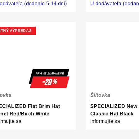
odávateľa (dodanie 5-14 dní)
U dodávateľa (dodani
ETNÝ VÝPREDAJ
PRÁVE ZĽAVNENÉ
-20
%
tovka
Šiltovka
CIALIZED Flat Brim Hat
SPECIALIZED New 
net Red/Birch White
Classic Hat Black
ormujte sa
Informujte sa