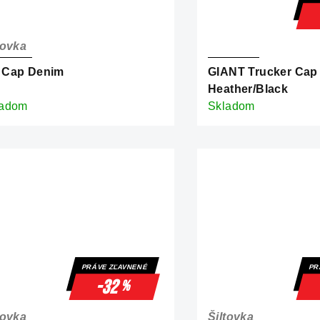
tovka
 Cap Denim
GIANT Trucker Cap
Heather/Black
ladom
Skladom
PRÁVE ZĽAVNENÉ
PR
-32
%
tovka
Šiltovka