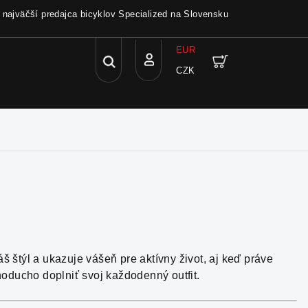
a najväčší predajca bicyklov Specialized na Slovensku
EUR
Hľadať
Nákupný
CZK
Prihlásenie
košík
 štýl a ukazuje vášeň pre aktívny život, aj keď práve
noducho doplniť svoj každodenný outfit.