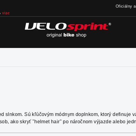
Oficiálny 
iac
red slnkom. Sú kľúčovým módnym doplnkom, ktorý definuje váš
ôsob, ako skryť "helmet hair" po náročnom výjazde alebo jed