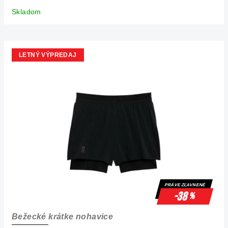
Skladom
LETNÝ VÝPREDAJ
PRÁVE ZĽAVNENÉ
-38
%
Bežecké krátke nohavice