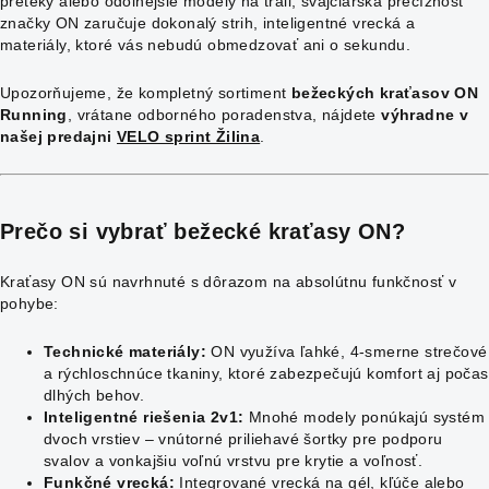
preteky alebo odolnejšie modely na trail, švajčiarska precíznosť
značky ON zaručuje dokonalý strih, inteligentné vrecká a
materiály, ktoré vás nebudú obmedzovať ani o sekundu.
Upozorňujeme, že kompletný sortiment
bežeckých kraťasov ON
Running
, vrátane odborného poradenstva, nájdete
výhradne v
našej predajni
VELO sprint Žilina
.
Prečo si vybrať bežecké kraťasy ON?
Kraťasy ON sú navrhnuté s dôrazom na absolútnu funkčnosť v
pohybe:
Technické materiály:
ON využíva ľahké, 4-smerne strečové
a rýchloschnúce tkaniny, ktoré zabezpečujú komfort aj počas
dlhých behov.
Inteligentné riešenia 2v1:
Mnohé modely ponúkajú systém
dvoch vrstiev – vnútorné priliehavé šortky pre podporu
svalov a vonkajšiu voľnú vrstvu pre krytie a voľnosť.
Funkčné vrecká:
Integrované vrecká na gél, kľúče alebo