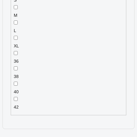
S
M
L
XL
36
38
40
42