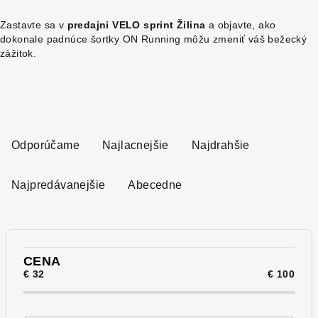
Zastavte sa v
predajni VELO sprint Žilina
a objavte, ako
dokonale padnúce šortky ON Running môžu zmeniť váš bežecký
zážitok.
R
a
Odporúčame
Najlacnejšie
Najdrahšie
d
e
Najpredávanejšie
Abecedne
n
i
e
p
CENA
€
32
€
100
r
o