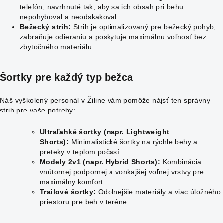
telefón, navrhnuté tak, aby sa ich obsah pri behu
nepohyboval a neodskakoval.
Bežecký strih:
Strih je optimalizovaný pre bežecký pohyb,
zabraňuje odieraniu a poskytuje maximálnu voľnosť bez
zbytočného materiálu.
Šortky pre každý typ bežca
Náš vyškolený personál v Žiline vám pomôže nájsť ten správny
strih pre vaše potreby:
Ultraľahké šortky (napr. Lightweight
Shorts)
:
Minimalistické šortky na rýchle behy a
preteky v teplom počasí.
Modely 2v1 (napr. Hybrid Shorts)
:
Kombinácia
vnútornej podpornej a vonkajšej voľnej vrstvy pre
maximálny komfort.
Trailové šortky:
Odolnejšie materiály a viac úložného
priestoru pre beh v teréne.