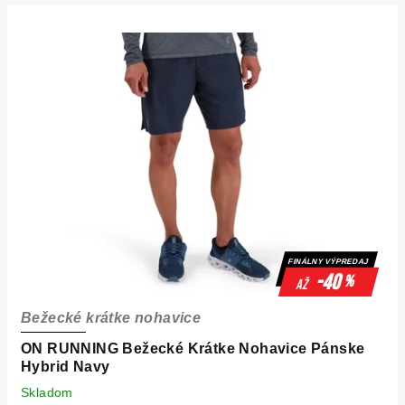
V
ý
p
i
s
p
r
o
d
u
k
FINÁLNY VÝPREDAJ
t
-40
%
až
o
Bežecké krátke nohavice
v
ON RUNNING Bežecké Krátke Nohavice Pánske
Hybrid Navy
Skladom