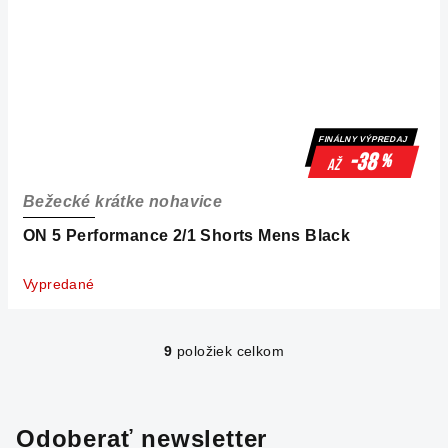
FINÁLNY VÝPREDAJ
-38
%
až
Bežecké krátke nohavice
ON 5 Performance 2/1 Shorts Mens Black
Vypredané
9
položiek celkom
O
v
l
á
Odoberať newsletter