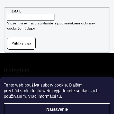
d
a
EMAIL
c
i
Vložením e-mailu súhlasíte s
podmienkami ochrany
e
osobných údajov
p
r
v
Prihlásiť sa
k
y
Z
v
á
ý
p
Instagram
p
ä
i
s
t
Tento web používa súbory cookie. Ďalším
u
i
prechádzaním tohto webu vyjadrujete súhlas s ich
používaním. Viac informácií
tu
.
e
Sledovať na Instagrame
Nastavenie