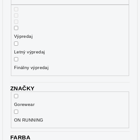
d
u
k
t
o
Výpredaj
v
Letný výpredaj
Finálny výpredaj
ZNAČKY
Gorewear
ON RUNNING
FARBA