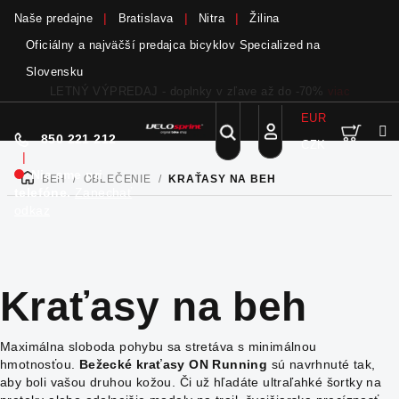
Naše predajne
Bratislava
Nitra
Žilina
Oficiálny a najväčší predajca bicyklov Specialized na
Slovensku
Bicykle a elektrobicykle SCOTT teraz skladom
viac
EUR
Nák
Hľadať
850 221 212
CZK
Prejsť
Prihlásenie
|
na
Nie sme pri
BEH
/
OBLEČENIE
/
KRAŤASY NA BEH
DOMOV
obsah
koší
telefóne.
Zanechať
odkaz
Kraťasy na beh
Maximálna sloboda pohybu sa stretáva s minimálnou
hmotnosťou.
Bežecké kraťasy ON Running
sú navrhnuté tak,
aby boli vašou druhou kožou. Či už hľadáte ultraľahké šortky na