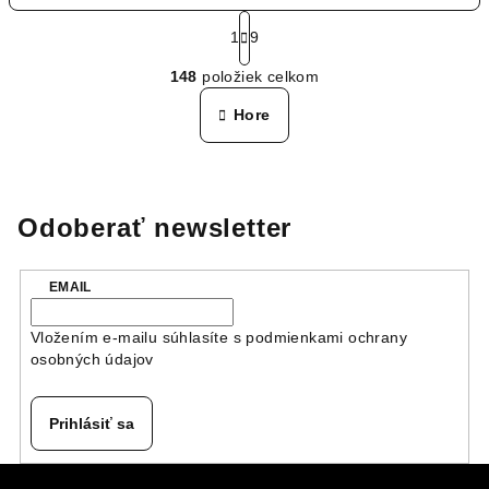
S
t
1
9
O
r
148
položiek celkom
á
v
n
l
Hore
k
á
o
d
v
a
a
n
c
Odoberať newsletter
i
i
e
e
p
EMAIL
r
v
Vložením e-mailu súhlasíte s
podmienkami ochrany
k
osobných údajov
y
v
Prihlásiť sa
ý
p
Z
i