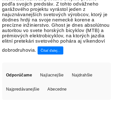
podľa svojich predstáv. Z tohto odvážneho
garážového projektu vyrástol jeden z
najuznávanejších svetových výrobcov, ktorý je
dodnes hrdý na svoje nemecké korene a
precízne inžinierstvo. Ghost je dnes absolútnou
autoritou vo svete horských bicyklov (MTB) a
prémiových elektrobicyklov, na ktorých jazdia
elitní pretekári svetového pohára aj víkendoví
dobrodruhovia.
Čítať ďalej...
R
a
Odporúčame
Najlacnejšie
Najdrahšie
d
e
Najpredávanejšie
Abecedne
n
i
V
e