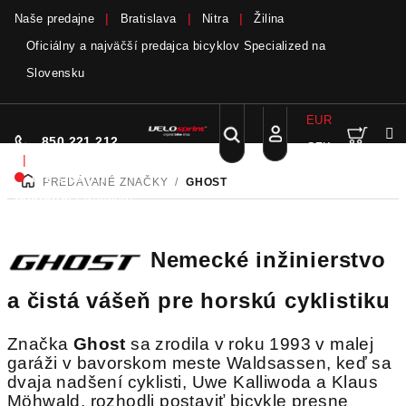
Naše predajne
Bratislava
Nitra
Žilina
Oficiálny a najväčší predajca bicyklov Specialized na
Slovensku
Bicykle a elektrobicykle SCOTT teraz skladom
viac
EUR
Nák
Hľadať
850 221 212
CZK
Prejsť
Prihlásenie
|
na
Nie sme pri
PREDÁVANÉ ZNAČKY
/
GHOST
DOMOV
obsah
koší
telefóne.
Zanechať
odkaz
Nemecké inžinierstvo
a čistá vášeň pre horskú cyklistiku
Značka
Ghost
sa zrodila v roku 1993 v malej
garáži v bavorskom meste Waldsassen, keď sa
dvaja nadšení cyklisti, Uwe Kalliwoda a Klaus
Möhwald, rozhodli postaviť bicykle presne