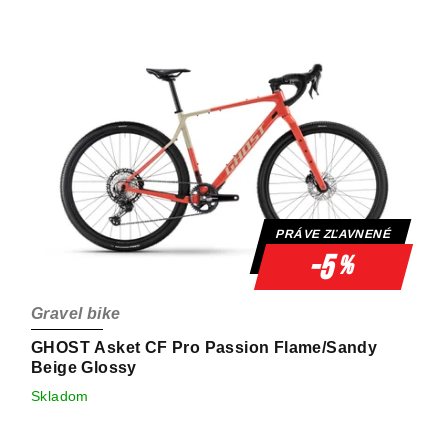
ý
p
p
r
i
o
s
d
p
u
r
k
o
t
d
o
u
v
PRÁVE ZĽAVNENÉ
k
-5
%
t
o
Gravel bike
v
GHOST Asket CF Pro Passion Flame/Sandy
Beige Glossy
Skladom