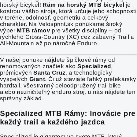
horský bicykel!
Rám na horský MTB bicykel
je
kostrou vášho stroja, ktorá určuje jeho schopnosti
v teréne, odolnosť, geometriu a celkový
charakter. Na Velosprint.sk ponúkame široký
výber
MTB rámov
pre všetky disciplíny – od
rýchleho Cross-Country (XC) cez zábavný Trail a
All-Mountain až po náročné Enduro.
V našej ponuke nájdete špičkové rámy od
renomovaných značiek ako
Specialized
,
prémiových
Santa Cruz
, a technologicky
vyspelých
Giant
. Či už staviate ľahký pretekársky
hardtail, všestranný celoodpružený trail bike
alebo nezničiteľný enduro stroj, u nás nájdete ten
správny základ.
Specialized MTB Rámy: Inovácie pre
každý trail a každého jazdca
Specialized je gigantom vo svete MTB, ktorý