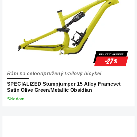
s
p
r
o
d
u
k
PRÁVE ZĽAVNENÉ
t
-27
%
o
Rám na celoodpružený trailový bicykel
v
SPECIALIZED Stumpjumper 15 Alloy Frameset
Satin Olive Green/Metallic Obsidian
Skladom