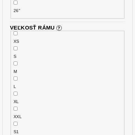
26"
VEĽKOSŤ RÁMU
?
XS
S
M
L
XL
XXL
S1