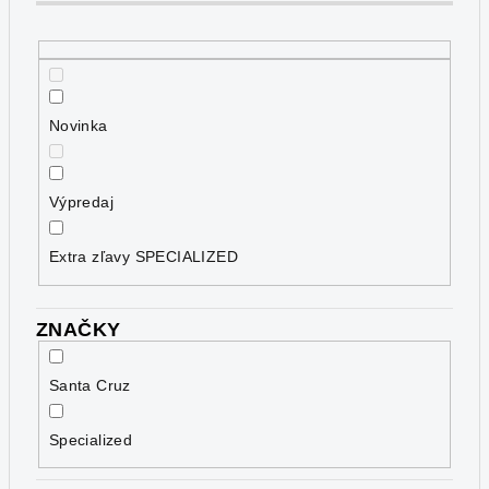
o
d
u
k
Novinka
t
o
v
Výpredaj
Extra zľavy SPECIALIZED
ZNAČKY
Santa Cruz
Specialized