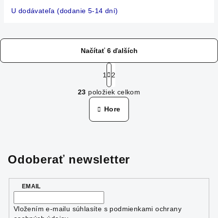
U dodávateľa (dodanie 5-14 dní)
Načítať 6 ďalších
S
t
1
2
O
r
23
položiek celkom
á
v
n
l
Hore
k
á
o
d
v
a
a
n
c
Odoberať newsletter
i
i
e
e
p
EMAIL
r
v
Vložením e-mailu súhlasíte s
podmienkami ochrany