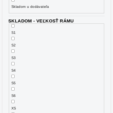
Skladom u dodávateľa
SKLADOM - VEĽKOSŤ RÁMU
S1
S2
S3
S4
S5
S6
XS