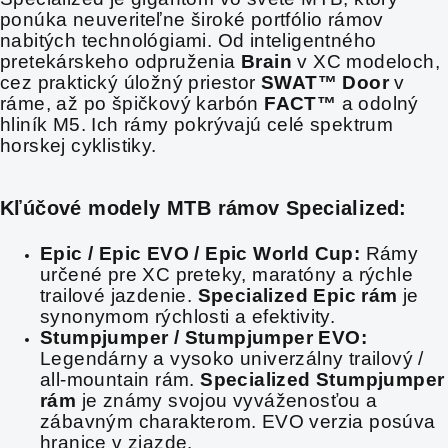
ponúka neuveriteľne široké portfólio rámov
nabitých technológiami. Od inteligentného
pretekárskeho odpruženia
Brain
v XC modeloch,
cez praktický úložný priestor
SWAT™ Door
v
ráme, až po špičkový karbón
FACT™
a odolný
hliník M5. Ich rámy pokrývajú celé spektrum
horskej cyklistiky.
Kľúčové modely MTB rámov Specialized:
Epic / Epic EVO / Epic World Cup:
Rámy
určené pre XC preteky, maratóny a rýchle
trailové jazdenie.
Specialized Epic rám
je
synonymom rýchlosti a efektivity.
Stumpjumper / Stumpjumper EVO:
Legendárny a vysoko univerzálny trailový /
all-mountain rám.
Specialized Stumpjumper
rám
je známy svojou vyváženosťou a
zábavným charakterom. EVO verzia posúva
hranice v zjazde.