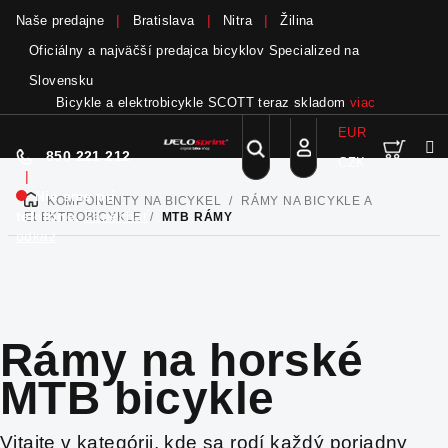
Naše predajne
Bratislava
Nitra
Žilina
Oficiálny a najväčší predajca bicyklov Specialized na
Slovensku
Bicykle a elektrobicykle SCOTT teraz skladom
viac
EUR
Nák
Hľadať
850 221 212
CZK
Prejsť
Prihlásenie
|
na
Nie sme pri
KOMPONENTY NA BICYKEL
/
RÁMY NA BICYKLE A
DOMOV
obsah
koší
telefóne.
Zanechať
ELEKTROBICYKLE
/
MTB RÁMY
odkaz
Rámy na horské
MTB bicykle
Vitajte v kategórii, kde sa rodí každý poriadny