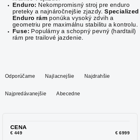
Enduro:
Nekompromisný stroj pre enduro
preteky a najnáročnejšie zjazdy.
Specialized
Enduro rám
ponúka vysoký zdvih a
geometriu pre maximálnu stabilitu a kontrolu.
Fuse:
Populárny a schopný pevný (hardtail)
rám pre trailové jazdenie.
R
a
Odporúčame
Najlacnejšie
Najdrahšie
d
e
Najpredávanejšie
Abecedne
n
i
e
p
CENA
€
449
€
6999
r