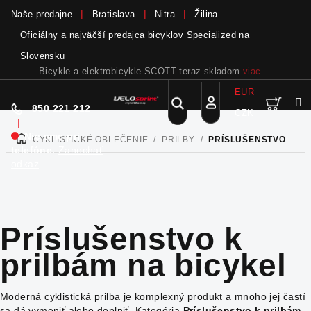
Naše predajne
Bratislava
Nitra
Žilina
Oficiálny a najväčší predajca bicyklov Specialized na
Slovensku
Bicykle a elektrobicykle SCOTT teraz skladom
viac
EUR
Nák
Hľadať
850 221 212
CZK
Prejsť
Prihlásenie
|
na
Nie sme pri
CYKLISTICKÉ OBLEČENIE
/
PRILBY
/
PRÍSLUŠENSTVO
DOMOV
obsah
koší
telefóne.
Zanechať
odkaz
Príslušenstvo k
prilbám na bicykel
Moderná cyklistická prilba je komplexný produkt a mnoho jej častí
sa dá vymeniť alebo doplniť. Kategória
Príslušenstvo k prilbám