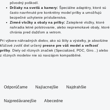
pôvodný poškodí.
Držiaky na svetlá a kamery:
Špeciálne adaptéry, ktoré sú
často navrhnuté pre konkrétny model prilby a umožňujú
bezpečné uchytenie príslušenstva.
Zimné vložky a obaly na prilby:
Zateplené vložky, ktoré
nahradia letné polstrovanie, alebo nepremokavé obaly, ktoré
chránia pred dažďom a vetrom.
Pri výbere náhradných dielov, ako sú štíty a výstelky, je absolútne
kľúčové zvoliť diel určený
presne pre váš model a veľkosť
prilby
. Diely od rôznych značiek (Specialized, POC, Giro...) alebo
z rôznych modelov nie sú navzájom kompatibilné.
R
a
Odporúčame
Najlacnejšie
Najdrahšie
d
e
Najpredávanejšie
Abecedne
n