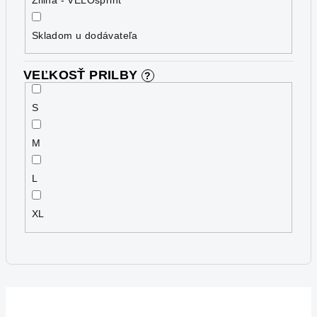
Skladom u dodávateľa
VEĽKOSŤ PRILBY
?
S
M
L
XL
V
ý