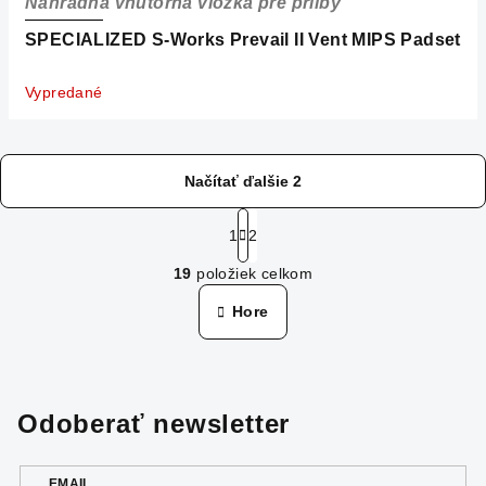
Náhradná vnútorná vložka pre prilby
SPECIALIZED S-Works Prevail II Vent MIPS Padset
Vypredané
Načítať ďalšie 2
S
t
1
2
O
r
19
položiek celkom
á
v
n
l
Hore
k
á
o
d
v
a
a
n
c
Odoberať newsletter
i
i
e
e
p
EMAIL