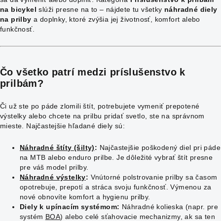
na bicykel
slúži presne na to – nájdete tu všetky
náhradné diely
na prilby
a doplnky, ktoré zvýšia jej životnosť, komfort alebo
funkčnosť.
Čo všetko patrí medzi
príslušenstvo k
prilbám
?
Či už ste po páde zlomili štít, potrebujete vymeniť prepotené
výstelky alebo chcete na prilbu pridať svetlo, ste na správnom
mieste. Najčastejšie hľadané diely sú:
Náhradné štíty (šilty)
:
Najčastejšie poškodený diel pri páde
na MTB alebo enduro prilbe. Je dôležité vybrať štít presne
pre váš model prilby.
Náhradné výstelky
:
Vnútorné polstrovanie prilby sa časom
opotrebuje, prepotí a stráca svoju funkčnosť. Výmenou za
nové obnovíte komfort a hygienu prilby.
Diely k upínacím systémom:
Náhradné kolieska (napr. pre
systém
BOA
) alebo celé sťahovacie mechanizmy, ak sa ten