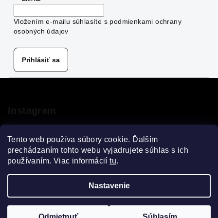
r
v
Vložením e-mailu súhlasíte s
podmienkami ochrany
k
osobných údajov
y
v
Prihlásiť sa
ý
p
Z
i
á
s
p
u
Instagram
ä
t
Tento web používa súbory cookie. Ďalším
i
prechádzaním tohto webu vyjadrujete súhlas s ich
používaním. Viac informácií
tu
.
e
Sledovať na Instagrame
Nastavenie
Copyright 2026
VELOsprint
. Všetky práva vyhradené.
Upraviť nastavenie cookies
FILTROVAŤ
Odmietnuť
Súhlasím