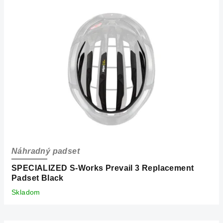
p
i
s
p
r
o
d
u
k
t
o
Náhradný padset
v
SPECIALIZED S-Works Prevail 3 Replacement
Padset Black
Skladom