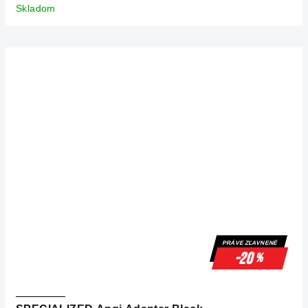
Skladom
PRÁVE ZĽAVNENÉ
-20
%