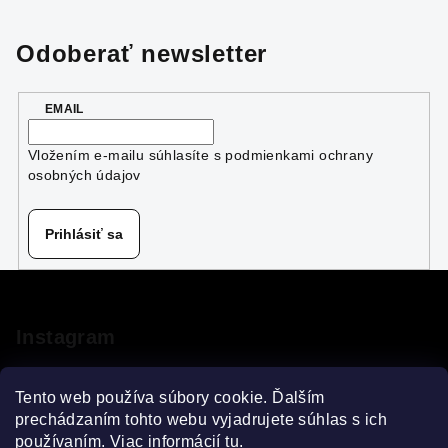
a
a
n
c
Odoberať newsletter
i
i
e
e
p
EMAIL
r
v
Vložením e-mailu súhlasíte s
podmienkami ochrany
k
osobných údajov
y
v
Prihlásiť sa
ý
p
Z
i
á
s
p
u
Instagram
ä
t
Tento web používa súbory cookie. Ďalším
i
prechádzaním tohto webu vyjadrujete súhlas s ich
používaním. Viac informácií
tu
.