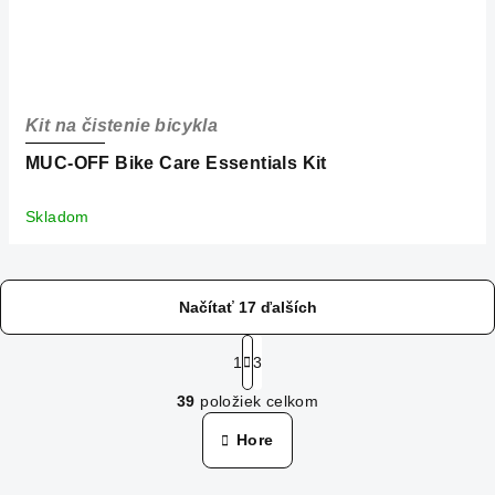
Kit na čistenie bicykla
MUC-OFF Bike Care Essentials Kit
Skladom
Načítať 17 ďalších
S
t
1
3
O
r
39
položiek celkom
á
v
n
l
Hore
k
á
o
d
v