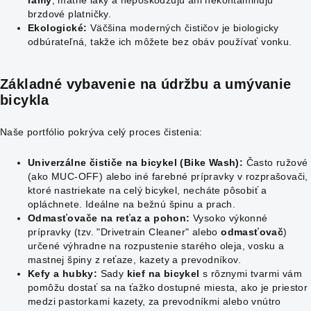
rámy
, matné laky a nepoškodzujú ani nekontaminujú
brzdové platničky.
Ekologické:
Väčšina moderných čističov je biologicky
odbúrateľná, takže ich môžete bez obáv používať vonku.
Základné vybavenie na
údržbu a umývanie
bicykla
Naše portfólio pokrýva celý proces čistenia:
Univerzálne čističe na bicykel (Bike Wash):
Často ružové
(ako MUC-OFF) alebo iné farebné prípravky v rozprašovači,
ktoré nastriekate na celý bicykel, necháte pôsobiť a
opláchnete. Ideálne na bežnú špinu a prach.
Odmasťovače na reťaz a pohon:
Vysoko výkonné
prípravky (tzv. "Drivetrain Cleaner" alebo
odmasťovač
)
určené výhradne na rozpustenie starého oleja, vosku a
mastnej špiny z reťaze, kazety a prevodníkov.
Kefy a hubky:
Sady
kief na bicykel
s rôznymi tvarmi vám
pomôžu dostať sa na ťažko dostupné miesta, ako je priestor
medzi pastorkami kazety, za prevodníkmi alebo vnútro