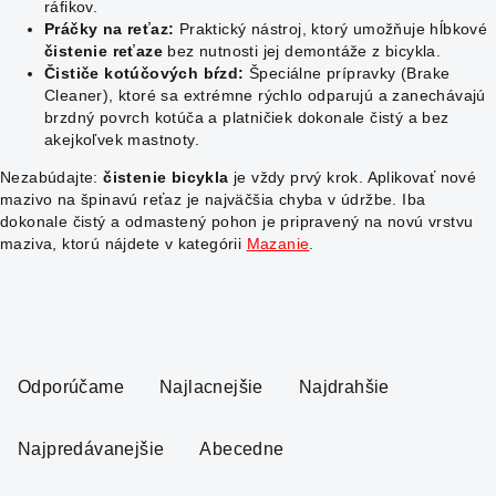
ráfikov.
Práčky na reťaz:
Praktický nástroj, ktorý umožňuje hĺbkové
čistenie reťaze
bez nutnosti jej demontáže z bicykla.
Čističe kotúčových bŕzd:
Špeciálne prípravky (Brake
Cleaner), ktoré sa extrémne rýchlo odparujú a zanechávajú
brzdný povrch kotúča a platničiek dokonale čistý a bez
akejkoľvek mastnoty.
Nezabúdajte:
čistenie bicykla
je vždy prvý krok. Aplikovať nové
mazivo na špinavú reťaz je najväčšia chyba v údržbe. Iba
dokonale čistý a odmastený pohon je pripravený na novú vrstvu
maziva, ktorú nájdete v kategórii
Mazanie
.
R
a
Odporúčame
Najlacnejšie
Najdrahšie
d
e
Najpredávanejšie
Abecedne
n