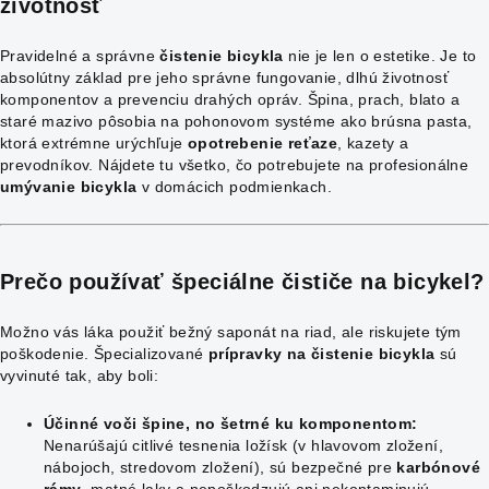
životnosť
Pravidelné a správne
čistenie bicykla
nie je len o estetike. Je to
absolútny základ pre jeho správne fungovanie, dlhú životnosť
komponentov a prevenciu drahých opráv. Špina, prach, blato a
staré mazivo pôsobia na pohonovom systéme ako brúsna pasta,
ktorá extrémne urýchľuje
opotrebenie reťaze
, kazety a
prevodníkov. Nájdete tu všetko, čo potrebujete na profesionálne
umývanie bicykla
v domácich podmienkach.
Prečo používať špeciálne
čističe na bicykel
?
Možno vás láka použiť bežný saponát na riad, ale riskujete tým
poškodenie. Špecializované
prípravky na čistenie bicykla
sú
vyvinuté tak, aby boli:
Účinné voči špine, no šetrné ku komponentom:
Nenarúšajú citlivé tesnenia ložísk (v hlavovom zložení,
nábojoch, stredovom zložení), sú bezpečné pre
karbónové