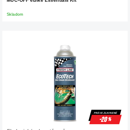
MUC-OFF eBike Essentials Kit
Skladom
PRÁVE ZĽAVNENÉ
-20
%