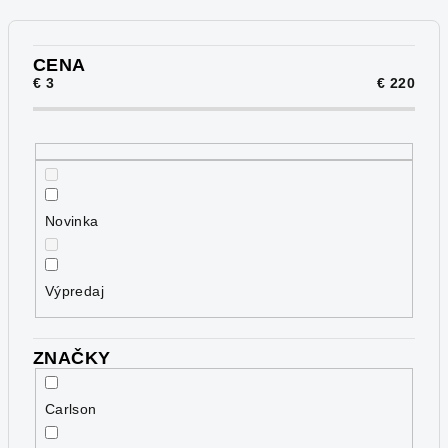
i
e
p
CENA
€
3
€
220
r
o
d
u
k
Novinka
t
o
v
Výpredaj
ZNAČKY
Carlson