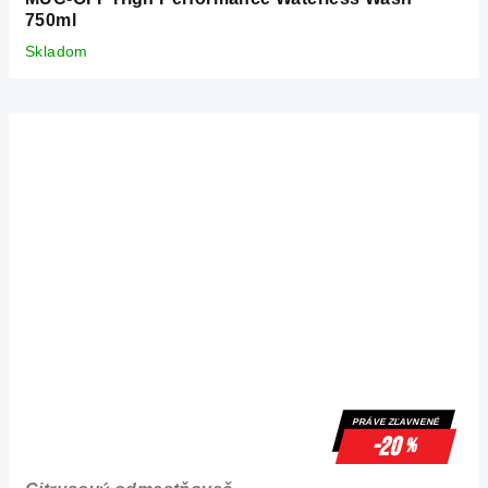
750ml
Skladom
PRÁVE ZĽAVNENÉ
-20
%