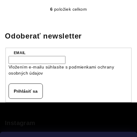
6
položiek celkom
O
v
l
á
Odoberať newsletter
d
a
EMAIL
c
i
Vložením e-mailu súhlasíte s
podmienkami ochrany
e
osobných údajov
p
r
v
Prihlásiť sa
k
y
Z
v
á
ý
p
Instagram
p
ä
i