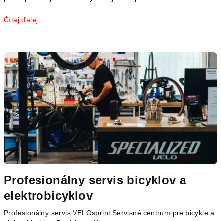
Čítaj ďalej
V
ý
p
i
s
č
l
á
n
k
Profesionálny servis bicyklov a
o
v
elektrobicyklov
Profesionálny servis VELOsprint Servisné centrum pre bicykle a