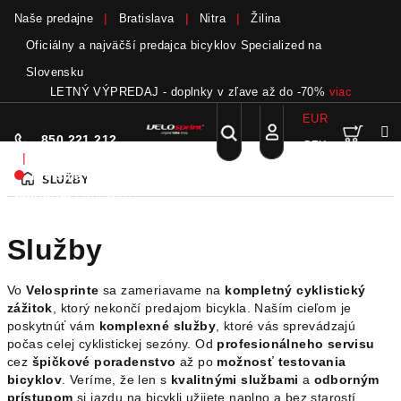
Naše predajne
Bratislava
Nitra
Žilina
Oficiálny a najväčší predajca bicyklov Specialized na
Slovensku
LETNÝ VÝPREDAJ - doplnky v zľave až do -70%
viac
EUR
Nák
Hľadať
850 221 212
CZK
Prejsť
Prihlásenie
|
na
Nie sme pri
SLUŽBY
DOMOV
obsah
koší
telefóne.
Zanechať
odkaz
Služby
Vo
Velosprinte
sa zameriavame na
kompletný cyklistický
zážitok
, ktorý nekončí predajom bicykla. Naším cieľom je
poskytnúť vám
komplexné služby
, ktoré vás sprevádzajú
počas celej cyklistickej sezóny. Od
profesionálneho servisu
cez
špičkové poradenstvo
až po
možnosť testovania
bicyklov
. Veríme, že len s
kvalitnými službami
a
odborným
prístupom
si jazdu na bicykli užijete naplno a bez starostí.