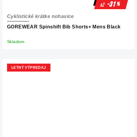
-31
%
až
Cyklistické krátke nohavice
GOREWEAR Spinshift Bib Shorts+ Mens Black
Skladom
LETNÝ VÝPREDAJ