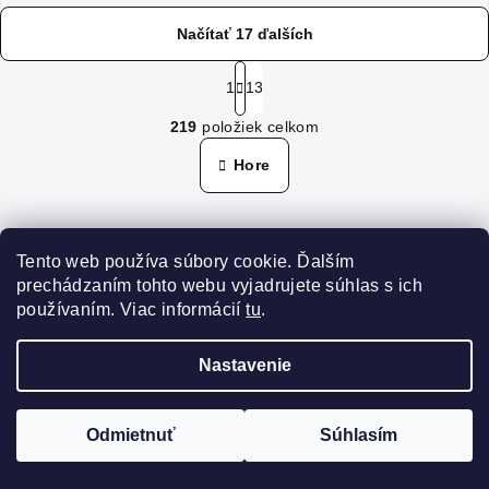
Načítať 17 ďalších
S
t
1
13
O
r
219
položiek celkom
á
v
n
l
Hore
k
á
o
d
v
a
a
n
c
Tento web používa súbory cookie. Ďalším
Odoberať newsletter
i
i
prechádzaním tohto webu vyjadrujete súhlas s ich
e
e
používaním. Viac informácií
tu
.
p
EMAIL
r
Nastavenie
v
Vložením e-mailu súhlasíte s
podmienkami ochrany
k
osobných údajov
FILTROVAŤ
y
Odmietnuť
Súhlasím
v
Prihlásiť sa
ý