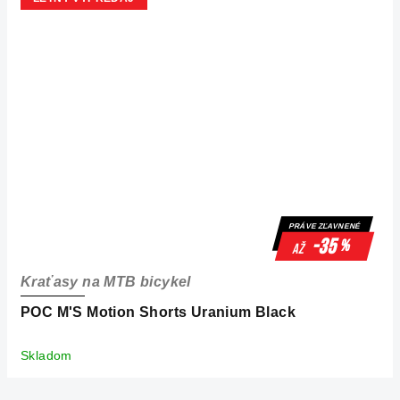
PRÁVE ZĽAVNENÉ
-35
%
až
Kraťasy na MTB bicykel
POC M'S Motion Shorts Uranium Black
Skladom