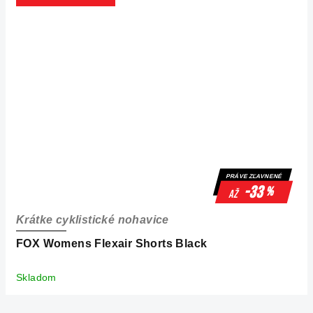
PRÁVE ZĽAVNENÉ
-33
%
až
Krátke cyklistické nohavice
FOX Womens Flexair Shorts Black
Skladom