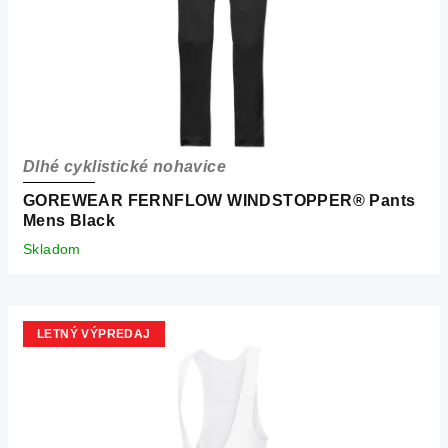
o
d
u
k
t
o
Dlhé cyklistické nohavice
v
GOREWEAR FERNFLOW WINDSTOPPER® Pants
Mens Black
Skladom
LETNÝ VÝPREDAJ