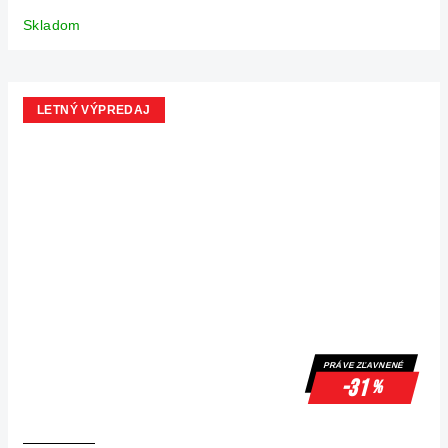
Skladom
LETNÝ VÝPREDAJ
PRÁVE ZĽAVNENÉ
-31
%