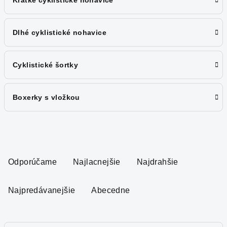
Krátke cyklistické nohavice
Dlhé cyklistické nohavice
Cyklistické šortky
Boxerky s vložkou
R
a
Odporúčame
Najlacnejšie
Najdrahšie
d
e
Najpredávanejšie
Abecedne
n
i