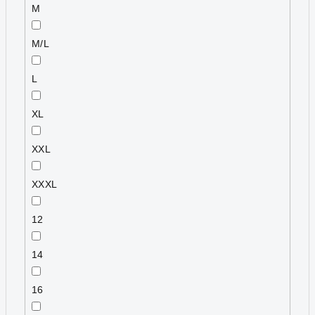
M
M/L
L
XL
XXL
XXXL
12
14
16