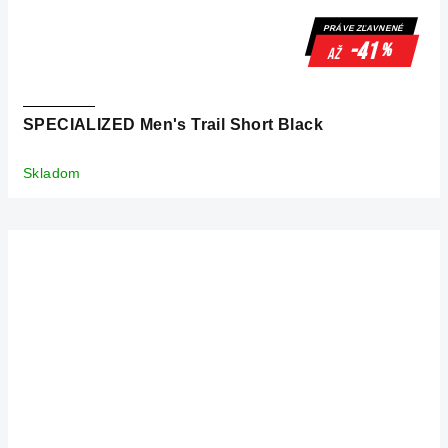
PRÁVE ZĽAVNENÉ
-41
%
až
SPECIALIZED Men's Trail Short Black
Skladom