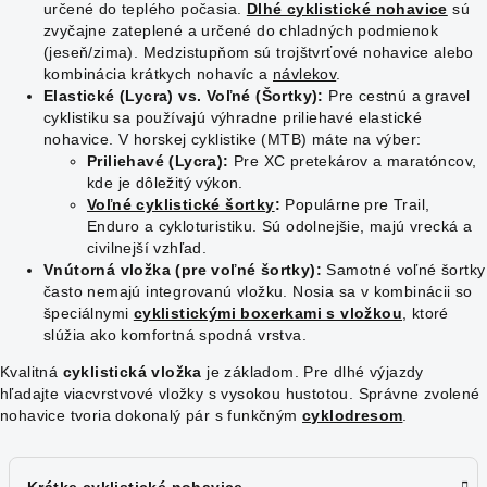
určené do teplého počasia.
Dlhé cyklistické nohavice
sú
zvyčajne zateplené a určené do chladných podmienok
(jeseň/zima). Medzistupňom sú trojštvrťové nohavice alebo
kombinácia krátkych nohavíc a
návlekov
.
Elastické (Lycra) vs. Voľné (Šortky):
Pre cestnú a gravel
cyklistiku sa používajú výhradne priliehavé elastické
nohavice. V horskej cyklistike (MTB) máte na výber:
Priliehavé (Lycra):
Pre XC pretekárov a maratóncov,
kde je dôležitý výkon.
Voľné cyklistické šortky
:
Populárne pre Trail,
Enduro a cykloturistiku. Sú odolnejšie, majú vrecká a
civilnejší vzhľad.
Vnútorná vložka (pre voľné šortky):
Samotné voľné šortky
často nemajú integrovanú vložku. Nosia sa v kombinácii so
špeciálnymi
cyklistickými boxerkami s vložkou
, ktoré
slúžia ako komfortná spodná vrstva.
Kvalitná
cyklistická vložka
je základom. Pre dlhé výjazdy
hľadajte viacvrstvové vložky s vysokou hustotou. Správne zvolené
nohavice tvoria dokonalý pár s funkčným
cyklodresom
.