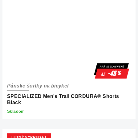
PRÁVE ZĽAVNENÉ
-45
%
až
Pánske šortky na bicykel
SPECIALIZED Men's Trail CORDURA® Shorts
Black
Skladom
LETNÝ VÝPREDAJ