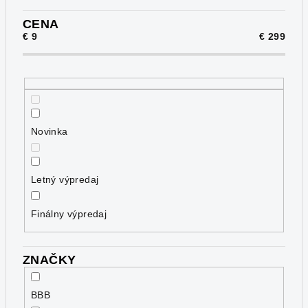
e
p
CENA
€
9
€
299
r
o
d
u
k
Novinka
t
o
v
Letný výpredaj
Finálny výpredaj
ZNAČKY
BBB