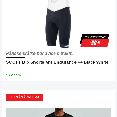
PRÁVE ZĽAVNENÉ
-30
%
Pánske krátke nohavice s trakmi
SCOTT Bib Shorts M's Endurance ++ Black/White
Skladom
LETNÝ VÝPREDAJ