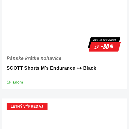
PRÁVE ZĽAVNENÉ
-30
%
až
Pánske krátke nohavice
SCOTT Shorts M's Endurance ++ Black
Skladom
LETNÝ VÝPREDAJ