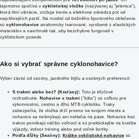
tajomstvo spočíva v
cyklistickej vložke
(nazývanej aj "jelenica"),
ktorá tlmí vibrácie, znižuje trenie a efektívne odvádza pot od
najcitlivejších partií. Na rozdiel od bežného športového oblečenia
sú
cyklonohavice
anatomicky tvarované, vyrobené z elastických
materiálov a navrhnuté tak, aby bezchybne fungovali v
cyklistickom posede.
Ako si vybrať správne cyklonohavice?
Výber závisí od sezóny, jazdného štýlu a osobných preferencií:
S trakmi alebo bez? (Kraťasy):
Toto je kľúčové
rozhodnutie.
Nohavice s trakmi
("bibs") sú voľbou pre
výkonnostnú, cestnú a dlhú MTB cyklistiku. Traky
zabezpečia, že vložka drží presne na svojom mieste a
nohavice sa nešmýkajú ani netlačia na páse. Nohavice bez
trakov ponúkajú väčšiu voľnosť a sú praktickejšie na kratšie
výjazdy, indoor tréning alebo pod voľné šortky.
Podľa dĺžky (Sezóny):
Krátke cyklistické nohavice
sú