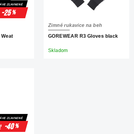
ÁVE ZĽAVNENÉ
-25
%
Zimné rukavice na beh
 Weat
GOREWEAR R3 Gloves black
Skladom
ÁVE ZĽAVNENÉ
-40
%
ž