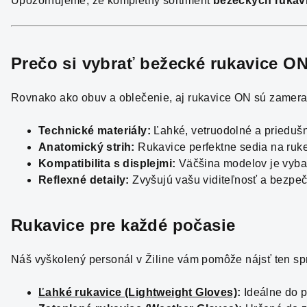
Upozorňujeme, že kompletný sortiment
bežeckých rukav
Prečo si vybrať bežecké rukavice O
Rovnako ako obuv a oblečenie, aj rukavice ON sú zamera
Technické materiály:
Ľahké, vetruodolné a priedušné
Anatomický strih:
Rukavice perfektne sedia na ruke
Kompatibilita s displejmi:
Väčšina modelov je vyba
Reflexné detaily:
Zvyšujú vašu viditeľnosť a bezpeč
Rukavice pre každé počasie
Náš vyškolený personál v Žiline vám pomôže nájsť ten sp
Ľahké rukavice (Lightweight Gloves)
:
Ideálne do p