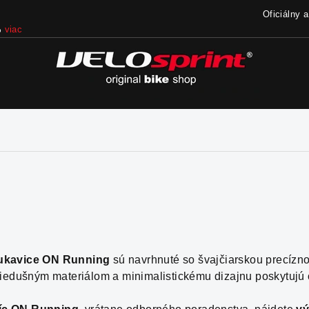
Oficiálny 
iac
ukavice ON Running
sú navrhnuté so švajčiarskou precízn
iedušným materiálom a minimalistickému dizajnu poskytujú o