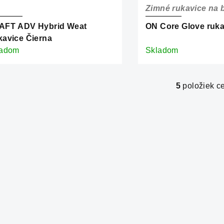
Zimné rukavice na 
AFT ADV Hybrid Weat
ON Core Glove ruka
avice Čierna
ladom
Skladom
5
položiek c
O
v
l
á
d
a
c
i
e
p