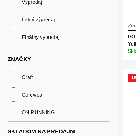
e
p
Výpredaj
s
l
r
p
Letný výpredaj
o
Zim
r
d
GO
Finálny výpredaj
o
Yel
u
d
Sk
k
ZNAČKY
u
t
k
Craft
L
o
t
v
Gorewear
o
v
ON RUNNING
SKLADOM NA PREDAJNI