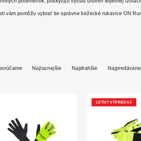
imných podmienok, poskytujú vyššiu úroveň tepelnej izolác
isti vám pomôžu vybrať tie správne bežecké rukavice ON Runn
porúčame
Najlacnejšie
Najdrahšie
Najpredávane
LETNÝ VÝPREDAJ