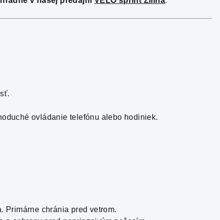
hradne v našej predajni
VELO sprint Žilina
.
sť.
noduché ovládanie telefónu alebo hodiniek.
a. Primárne chránia pred vetrom.