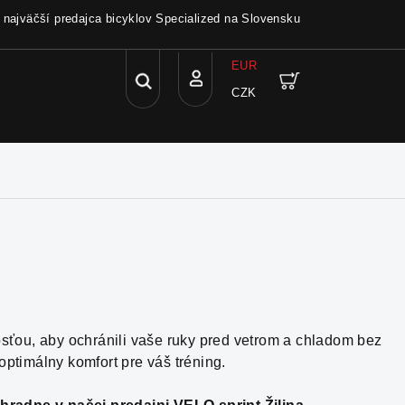
a najväčší predajca bicyklov Specialized na Slovensku
EUR
Hľadať
Nákupný
CZK
Prihlásenie
košík
osťou, aby ochránili vaše ruky pred vetrom a chladom bez
ptimálny komfort pre váš tréning.