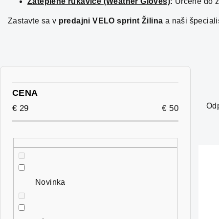
Zateplené rukavice (Weather Gloves)
:
Určené do z
Zastavte sa v
predajni VELO sprint Žilina
a naši špecial
B
o
R
CENA
Od
č
a
€
29
€
50
n
d
ý
e
V
p
n
ý
a
i
Novinka
p
n
e
i