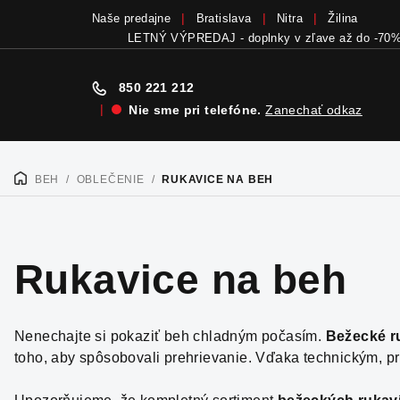
Naše predajne
Bratislava
Nitra
Žilina
Bicykle a elektrobicykle SCOTT teraz skladom
v
850 221 212
|
Nie sme pri telefóne.
Zanechať odkaz
Prejsť
na
BEH
/
OBLEČENIE
/
RUKAVICE NA BEH
DOMOV
obsah
Rukavice na beh
Nenechajte si pokaziť beh chladným počasím.
Bežecké r
toho, aby spôsobovali prehrievanie. Vďaka technickým, pr