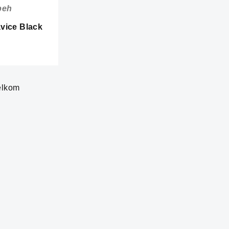
beh
vice Black
elkom