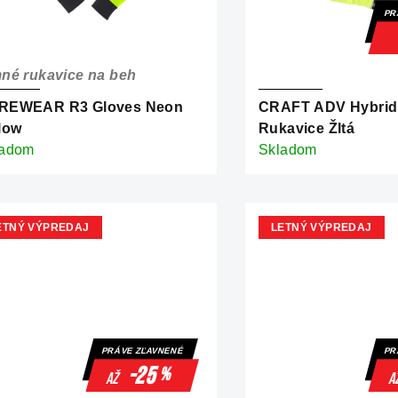
PR
né rukavice na beh
REWEAR R3 Gloves Neon
CRAFT ADV Hybrid
low
Rukavice Žltá
ladom
Skladom
ETNÝ VÝPREDAJ
LETNÝ VÝPREDAJ
PRÁVE ZĽAVNENÉ
PR
-25
%
až
a