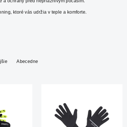
ie a ochrany pred nepriaznivým počasím.
ing, ktoré vás udržia v teple a komforte.
jšie
Abecedne