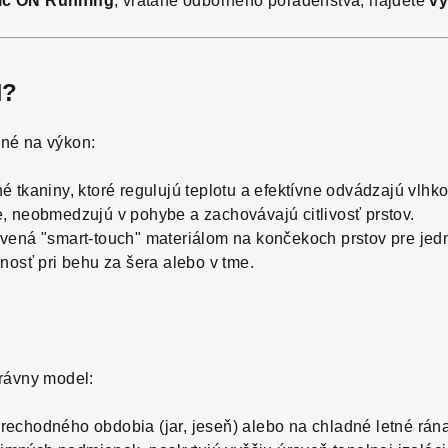
íc ON Running
, vrátane odborného poradenstva, nájdete
vý
N?
né na výkon:
 tkaniny, ktoré regulujú teplotu a efektívne odvádzajú vlhko
, neobmedzujú v pohybe a zachovávajú citlivosť prstov.
vená "smart-touch" materiálom na končekoch prstov pre jed
nosť pri behu za šera alebo v tme.
rávny model:
rechodného obdobia (jar, jeseň) alebo na chladné letné rán