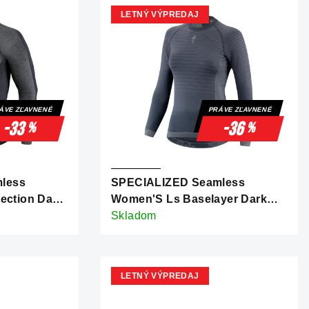
LETNÝ VÝPREDAJ
ÁVE ZĽAVNENÉ
PRÁVE ZĽAVNENÉ
-33
-36
%
%
less
SPECIALIZED Seamless
tection Dark
Women'S Ls Baselayer Dark
Gray
Skladom
LETNÝ VÝPREDAJ