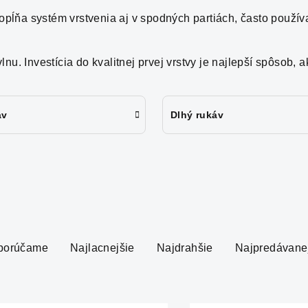
opĺňa systém vrstvenia aj v spodných partiách, často použí
u. Investícia do kvalitnej prvej vrstvy je najlepší spôsob, a
áv
Dlhý rukáv
porúčame
Najlacnejšie
Najdrahšie
Najpredávane