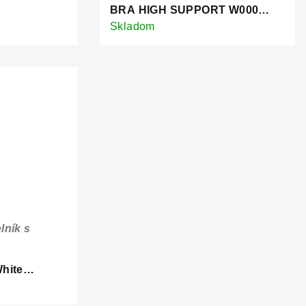
BRA HIGH SUPPORT W000
WHITE
Skladom
lník s
hite
ník s dlhými