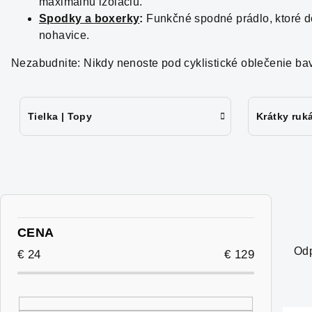
maximálnu izoláciu.
Spodky a boxerky
:
Funkčné spodné prádlo, ktoré d
nohavice.
Nezabudnite: Nikdy nenoste pod cyklistické oblečenie bavln
Tielka | Topy
Krátky ruk
B
o
R
CENA
Od
č
a
€
24
€
129
n
d