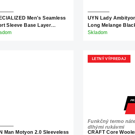
ECIALIZED Men's Seamless
UYN Lady Ambityo
rt Sleeve Base Layer
Long Melange Blac
ther Grey
ladom
Melange/Pink/Aqua
Skladom
LETNÝ VÝPREDAJ
PR
Funkčný termo náte
dlhými rukávmi
 Man Motyon 2.0 Sleeveless
CRAFT Core Wooler