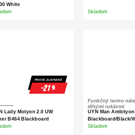
00 White
ladom
Skladom
PRÁVE ZĽAVNENÉ
-21
%
Funkčný termo náte
dlhými rukávmi
N Lady Motyon 2.0 UW
UYN Man Ambityon
xer B464 Blackboard
Blackboard/Black/W
ladom
funkčný termo nátel
Skladom
rukávmi