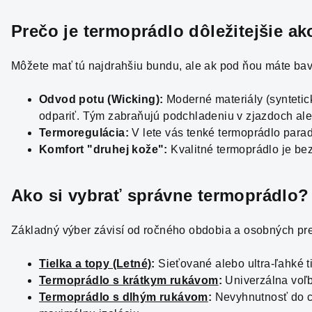
Prečo je
termoprádlo
dôležitejšie a
Môžete mať tú najdrahšiu bundu, ale ak pod ňou máte bavl
Odvod potu (Wicking):
Moderné materiály (syntetick
odpariť. Tým zabraňujú podchladeniu v zjazdoch ale
Termoregulácia:
V lete vás tenké termoprádlo parad
Komfort "druhej kože":
Kvalitné termoprádlo je be
Ako si vybrať správne
termoprádlo
?
Základný výber závisí od ročného obdobia a osobných pre
Tielka a topy (Letné)
:
Sieťované alebo ultra-ľahké t
Termoprádlo s krátkym rukávom
:
Univerzálna voľ
Termoprádlo s dlhým rukávom
:
Nevyhnutnosť do c