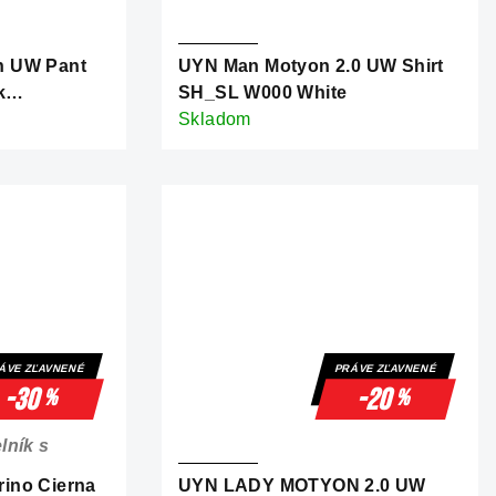
n UW Pant
UYN Man Motyon 2.0 UW Shirt
k
SH_SL W000 White
Skladom
ÁVE ZĽAVNENÉ
PRÁVE ZĽAVNENÉ
-30
-20
%
%
lník s
ino Čierna
UYN LADY MOTYON 2.0 UW