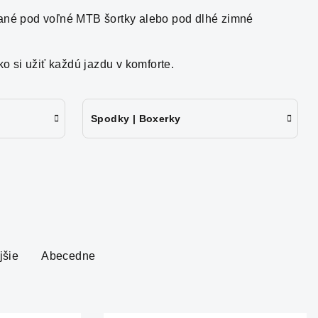
vané pod voľné MTB šortky alebo pod dlhé zimné
ko si užiť každú jazdu v komforte.
Spodky | Boxerky
jšie
Abecedne