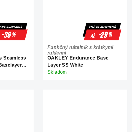
ÁVE ZĽAVNENÉ
PRÁVE ZĽAVNENÉ
-36
-29
%
%
až
Funkčný nátelník s krátkymi
rukávmi
s Seamless
OAKLEY Endurance Base
Baselayer
Layer SS White
Skladom