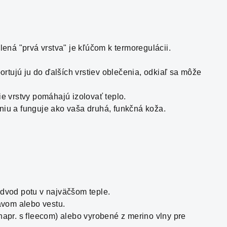
ená "prvá vrstva" je kľúčom k termoregulácii.
ortujú ju do ďalších vrstiev oblečenia, odkiaľ sa môže
e vrstvy pomáhajú izolovať teplo.
niu a funguje ako vaša druhá, funkčná koža.
odvod potu v najväčšom teple.
ávom alebo vestu.
apr. s fleecom) alebo vyrobené z merino vlny pre