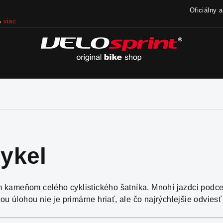
Oficiálny 
iac
ykel
 kameňom celého cyklistického šatníka. Mnohí jazdci podceň
u úlohou nie je primárne hriať, ale čo najrýchlejšie odviesť 