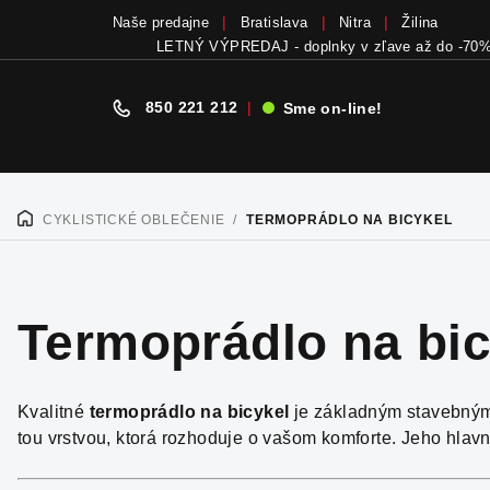
Naše predajne
Bratislava
Nitra
Žilina
Bicykle a elektrobicykle SCOTT teraz skladom
v
850 221 212
|
Sme on-line!
Prejsť
na
CYKLISTICKÉ OBLEČENIE
/
TERMOPRÁDLO NA BICYKEL
DOMOV
obsah
Termoprádlo na bic
Kvalitné
termoprádlo na bicykel
je základným stavebným
tou vrstvou, ktorá rozhoduje o vašom komforte. Jeho hlavno