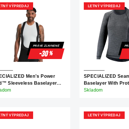
ETNÝ VÝPREDAJ
LETNÝ VÝPREDAJ
PRÁVE ZĽAVNENÉ
PR
-30
%
ECIALIZED Men's Power
SPECIALIZED Seam
d™ Sleeveless Baselayer
Baselayer With Pro
ve Grey
ladom
Gray
Skladom
ETNÝ VÝPREDAJ
LETNÝ VÝPREDAJ