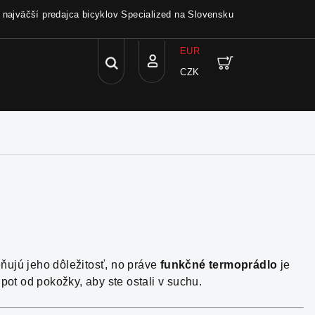
a najväčší predajca bicyklov Specialized na Slovensku
EUR
Hľadať
Nákupný
CZK
Prihlásenie
košík
ujú jeho dôležitosť, no práve
funkčné termoprádlo
je
pot od pokožky, aby ste ostali v suchu.