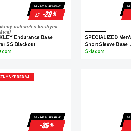
PRÁVE ZĽAVNENÉ
PR
-29
%
až
kčný nátelník s krátkymi
kávmi
KLEY Endurance Base
SPECIALIZED Men'
er SS Blackout
Short Sleeve Base 
ladom
Skladom
ETNÝ VÝPREDAJ
PRÁVE ZĽAVNENÉ
PR
-36
%