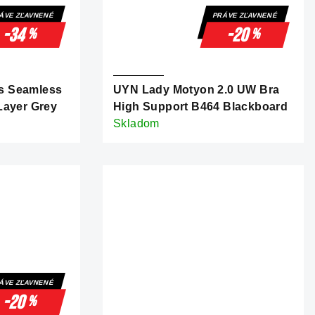
ÁVE ZĽAVNENÉ
PRÁVE ZĽAVNENÉ
-34
-20
%
%
s Seamless
UYN Lady Motyon 2.0 UW Bra
Layer Grey
High Support B464 Blackboard
Skladom
ÁVE ZĽAVNENÉ
-20
%