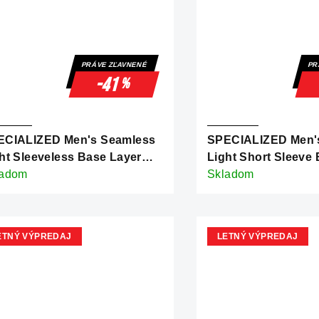
PRÁVE ZĽAVNENÉ
PR
-41
%
ECIALIZED Men's Seamless
SPECIALIZED Men'
ht Sleeveless Base Layer
Light Short Sleeve 
te
ladom
White
Skladom
ETNÝ VÝPREDAJ
LETNÝ VÝPREDAJ