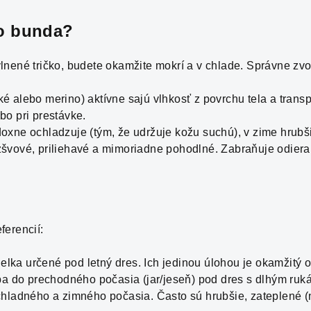
ko bunda?
nené tričko, budete okamžite mokrí a v chlade. Správne zvol
é alebo merino) aktívne sajú vlhkosť z povrchu tela a transp
bo pri prestávke.
oxne ochladzuje (tým, že udržuje kožu suchú), v zime hrubši
zšvové, priliehavé a mimoriadne pohodlné. Zabraňuje odiera
ferencií:
ielka určené pod letný dres. Ich jedinou úlohou je okamžitý 
ba do prechodného počasia (jar/jeseň) pod dres s dlhým ruk
hladného a zimného počasia. Často sú hrubšie, zateplené (n