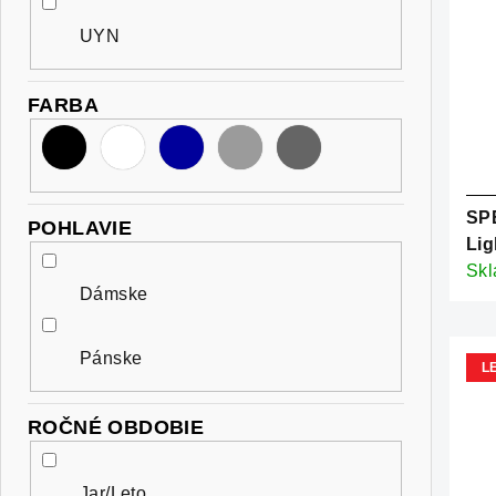
v
o
UYN
v
FARBA
SP
POHLAVIE
Lig
Whi
Sk
Dámske
Pánske
L
ROČNÉ OBDOBIE
Jar/Leto