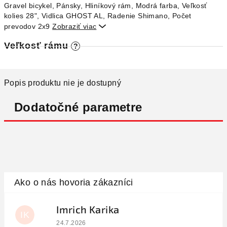
Gravel bicykel, Pánsky, Hliníkový rám, Modrá farba, Veľkosť
kolies 28", Vidlica GHOST AL, Radenie Shimano, Počet
prevodov 2x9
Zobraziť viac

Veľkosť rámu
?
Popis produktu nie je dostupný
Dodatočné parametre
Imrich Karika
IK
Hodnotenie obchodu je 5 z 5 hviezdičiek.
24.7.2026