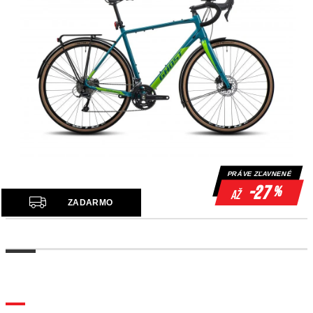
PRÁVE ZĽAVNENÉ
-27
%
až
Z
ZADARMO
A
D
A
R
M
O