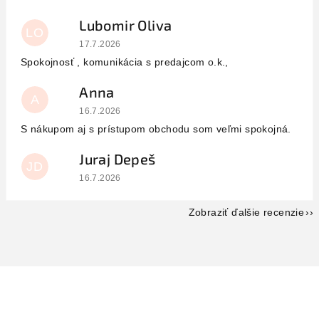
Lubomir Oliva
LO
Hodnotenie obchodu je 5 z 5 hviezdičiek.
17.7.2026
Spokojnosť , komunikácia s predajcom o.k.,
Anna
A
Hodnotenie obchodu je 5 z 5 hviezdičiek.
16.7.2026
S nákupom aj s prístupom obchodu som veľmi spokojná.
Juraj Depeš
JD
Hodnotenie obchodu je 5 z 5 hviezdičiek.
16.7.2026
Zobraziť ďalšie recenzie