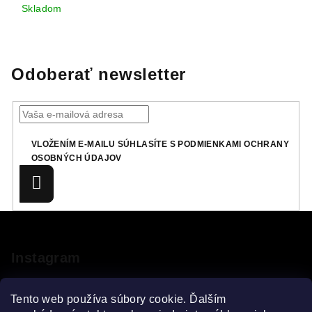
Skladom
Odoberať newsletter
VLOŽENÍM E-MAILU SÚHLASÍTE S
PODMIENKAMI OCHRANY
OSOBNÝCH ÚDAJOV
Prihlásiť
sa
Z
á
p
Instagram
ä
t
Tento web používa súbory cookie. Ďalším