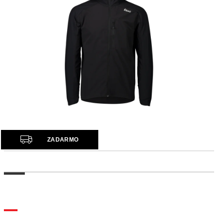
Z
ZADARMO
A
D
A
R
M
O