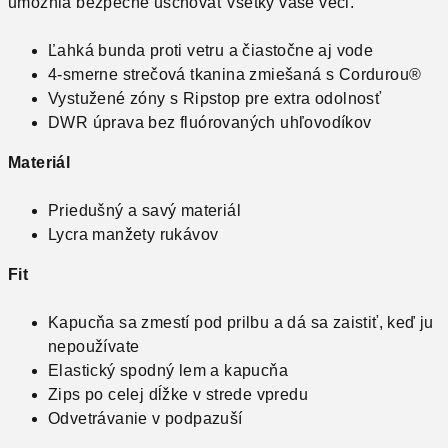
umožnia bezpečne uschovať všetky vaše veci.
Ľahká bunda proti vetru a čiastočne aj vode
4-smerne strečová tkanina zmiešaná s Cordurou®
Vystužené zóny s Ripstop pre extra odolnosť
DWR úprava bez fluórovaných uhľovodíkov
Materiál
Priedušný a savý materiál
Lycra manžety rukávov
Fit
Kapucňa sa zmestí pod prilbu a dá sa zaistiť, keď ju
nepoužívate
Elastický spodný lem a kapucňa
Zips po celej dĺžke v strede vpredu
Odvetrávanie v podpazuší