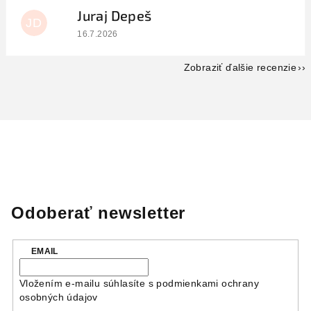
Juraj Depeš
JD
Hodnotenie obchodu je 5 z 5 hviezdičiek.
16.7.2026
Zobraziť ďalšie recenzie
Odoberať newsletter
EMAIL
Vložením e-mailu súhlasíte s
podmienkami ochrany
osobných údajov