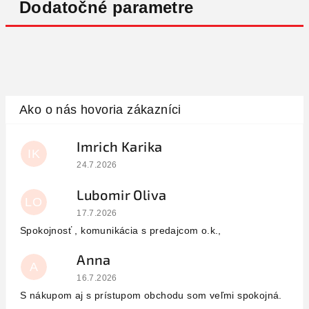
Dodatočné parametre
Imrich Karika
IK
Hodnotenie obchodu je 5 z 5 hviezdičiek.
24.7.2026
Lubomir Oliva
LO
Hodnotenie obchodu je 5 z 5 hviezdičiek.
17.7.2026
Spokojnosť , komunikácia s predajcom o.k.,
Anna
A
Hodnotenie obchodu je 5 z 5 hviezdičiek.
16.7.2026
S nákupom aj s prístupom obchodu som veľmi spokojná.