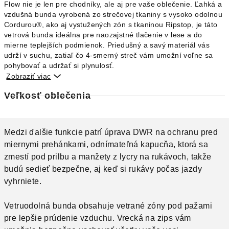
Flow nie je len pre chodníky, ale aj pre vaše oblečenie. Ľahká a
vzdušná bunda vyrobená zo strečovej tkaniny s vysoko odolnou
Cordurou®, ako aj vystužených zón s tkaninou Ripstop, je táto
vetrová bunda ideálna pre naozajstné tlačenie v lese a do
mierne teplejších podmienok. Priedušný a savý materiál vás
udrží v suchu, zatiaľ čo 4-smerný streč vám umožní voľne sa
pohybovať a udržať si plynulosť.
Zobraziť viac

Veľkosť oblečenia
Medzi ďalšie funkcie patrí úprava DWR na ochranu pred
miernymi prehánkami, odnímateľná kapucňa, ktorá sa
zmestí pod prilbu a manžety z lycry na rukávoch, takže
budú sedieť bezpečne, aj keď si rukávy počas jazdy
vyhrniete.
Vetruodolná bunda obsahuje vetrané zóny pod pažami
pre lepšie prúdenie vzduchu. Vrecká na zips vám