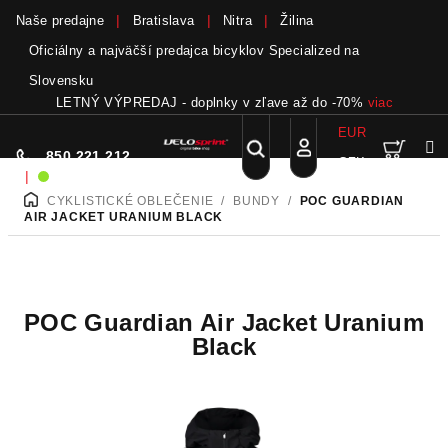
Naše predajne
Bratislava
Nitra
Žilina
Oficiálny a najväčší predajca bicyklov Specialized na
Slovensku
LETNÝ VÝPREDAJ - doplnky v zľave až do -70%
viac
EUR
Nák
Hľadať
850 221 212
CZK
Prejsť
Prihlásenie
|
Sme on-line!
na
CYKLISTICKÉ OBLEČENIE
/
BUNDY
/
POC GUARDIAN
DOMOV
obsah
koší
AIR JACKET URANIUM BLACK
POC Guardian Air Jacket Uranium
Black