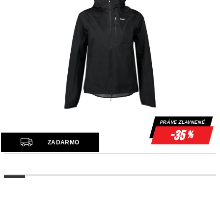
PRÁVE ZĽAVNENÉ
-35
%
Z
ZADARMO
A
D
A
R
M
O