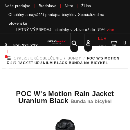
Naše predajne
Bratislava
Nitra
Žilina
Oficiálny a najväčší predajca bicyklov Specialized na
Slovensku
LETNÝ VÝPREDAJ - doplnky v zľave až do -70%
viac
EUR
Nák
Hľadať
850 221 212
CZK
Prejsť
Prihlásenie
|
na
Nie sme pri
CYKLISTICKÉ OBLEČENIE
/
BUNDY
/
POC W'S MOTION
DOMOV
obsah
koší
telefóne.
Zanechať
RAIN JACKET URANIUM BLACK
BUNDA NA BICYKEL
odkaz
POC W's Motion Rain Jacket
Uranium Black
Bunda na bicykel