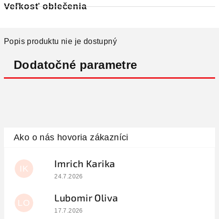
Veľkosť oblečenia
Popis produktu nie je dostupný
Dodatočné parametre
Imrich Karika
IK
Hodnotenie obchodu je 5 z 5 hviezdičiek.
24.7.2026
Lubomir Oliva
LO
Hodnotenie obchodu je 5 z 5 hviezdičiek.
17.7.2026