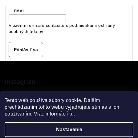
EMAIL
Vložením e-mailu súhlasíte s
podmienkami ochrany
osobných údajov
Prihlásiť sa
Z
á
p
Instagram
ä
t
Tento web používa súbory cookie. Ďalším
i
prechádzaním tohto webu vyjadrujete súhlas s ich
používaním. Viac informácií
tu
.
e
Sledovať na Instagrame
Nastavenie