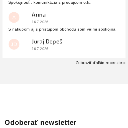
Spokojnosť , komunikácia s predajcom o.k.,
Anna
A
Hodnotenie obchodu je 5 z 5 hviezdičiek.
16.7.2026
S nákupom aj s prístupom obchodu som veľmi spokojná.
Juraj Depeš
JD
Hodnotenie obchodu je 5 z 5 hviezdičiek.
16.7.2026
Zobraziť ďalšie recenzie
Odoberať newsletter