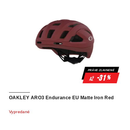
PRÁVE ZĽAVNENÉ
-31
%
až
OAKLEY ARO3 Endurance EU Matte Iron Red
Vypredané