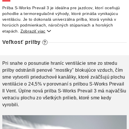
O
Prilba S-Works Prevail 3 je ideálna pre jazdcov, ktorí oceňujú
pohodlie a termoregulačné výhody, ktoré prináša vynikajúcu
ventiláciu.
Je to dokonalá univerzálna prilba, ktorá vyniká v
horúcich podmienkach, náročných stúpaniach a horských
etapách.
Zobraziť viac

Veľkosť prilby
?
Pri snahe o posunutie hraníc ventilácie sme zo stredu
prilby odstránili penové "mostíky" blokujúce vzduch, čím
sme vytvorili prieduchové kanáliky, ktoré zväčšujú plochu
ventilácie o 24,5% v porovnaní s prilbou
S-Works
Prevail
II Vent.
Úplne nová prilba S-Works Prevail 3 má najväčšiu
vetraciu plochu zo všetkých prilieb, ktoré sme kedy
vyrobili.