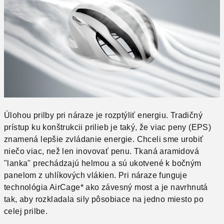
Úlohou prilby pri náraze je rozptýliť energiu.
Tradičný
prístup ku konštrukcii prilieb je taký, že viac peny (EPS)
znamená lepšie zvládanie energie.
Chceli sme urobiť
niečo viac, než len inovovať penu.
Tkaná aramidová
"lanka" prechádzajú helmou a sú ukotvené k bočným
panelom z uhlíkových vlákien.
Pri náraze funguje
technológia AirCage* ako závesný most a je navrhnutá
tak, aby rozkladala sily pôsobiace na jedno miesto po
celej prilbe.