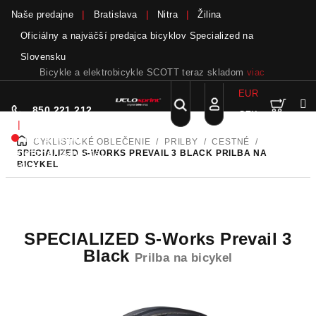
Naše predajne
Bratislava
Nitra
Žilina
Oficiálny a najväčší predajca bicyklov Specialized na
Slovensku
Bicykle a elektrobicykle SCOTT teraz skladom
viac
EUR
Nák
Hľadať
850 221 212
CZK
Prejsť
Prihlásenie
|
na
Nie sme pri
CYKLISTICKÉ OBLEČENIE
/
PRILBY
/
CESTNÉ
/
DOMOV
obsah
koší
telefóne.
Zanechať
SPECIALIZED S-WORKS PREVAIL 3 BLACK
PRILBA NA
BICYKEL
odkaz
SPECIALIZED S-Works Prevail 3
Black
Prilba na bicykel