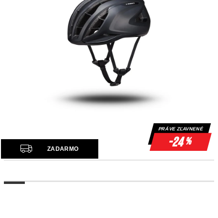
PRÁVE ZĽAVNENÉ
-24
%
Z
ZADARMO
A
D
A
R
M