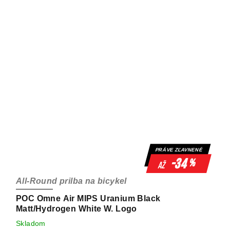
PRÁVE ZĽAVNENÉ
-34
%
až
All-Round prilba na bicykel
POC Omne Air MIPS Uranium Black
Matt/Hydrogen White W. Logo
Skladom