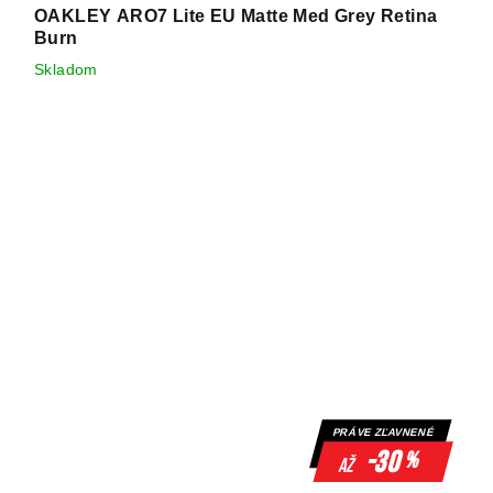
OAKLEY ARO7 Lite EU Matte Med Grey Retina
Burn
Skladom
PRÁVE ZĽAVNENÉ
-30
%
až