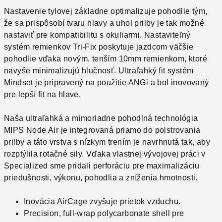
Nastavenie tylovej základne optimalizuje pohodlie tým,
že sa prispôsobí tvaru hlavy a uhol prilby je tak možné
nastaviť pre kompatibilitu s okuliarmi.
Nastaviteľný
systém remienkov Tri-Fix poskytuje jazdcom väčšie
pohodlie vďaka novým, tenším 10mm remienkom, ktoré
navyše minimalizujú hlučnosť.
Ultraľahký fit systém
Mindset je pripravený na použitie ANGi a bol inovovaný
pre lepší fit na hlave.
Naša ultraľahká a mimoriadne pohodlná technológia
MIPS Node Air je integrovaná priamo do polstrovania
prilby a táto vrstva s nízkym trením je navrhnutá tak, aby
rozptýlila rotačné sily.
Vďaka vlastnej vývojovej práci v
Specialized sme pridali perforáciu pre maximalizáciu
priedušnosti, výkonu, pohodlia a zníženia hmotnosti.
Inovácia AirCage zvyšuje prietok vzduchu.
Precision, full-wrap polycarbonate shell pre