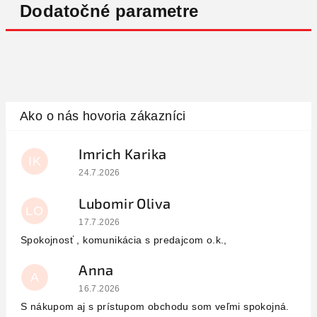
Dodatočné parametre
Imrich Karika
IK
Hodnotenie obchodu je 5 z 5 hviezdičiek.
24.7.2026
Lubomir Oliva
LO
Hodnotenie obchodu je 5 z 5 hviezdičiek.
17.7.2026
Spokojnosť , komunikácia s predajcom o.k.,
Anna
A
Hodnotenie obchodu je 5 z 5 hviezdičiek.
16.7.2026
S nákupom aj s prístupom obchodu som veľmi spokojná.