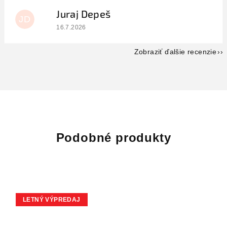
Juraj Depeš
JD
Hodnotenie obchodu je 5 z 5 hviezdičiek.
16.7.2026
Zobraziť ďalšie recenzie
Podobné produkty
LETNÝ VÝPREDAJ