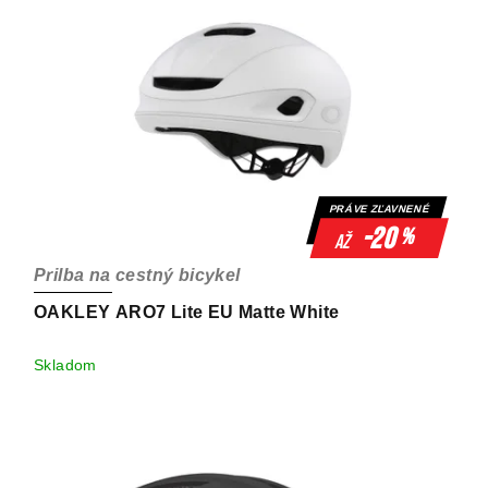
PRÁVE ZĽAVNENÉ
-20
%
až
Prilba na cestný bicykel
OAKLEY ARO7 Lite EU Matte White
Skladom