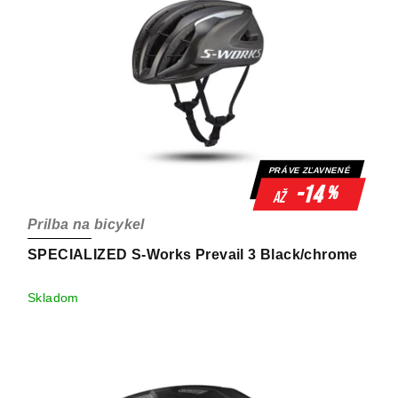
PRÁVE ZĽAVNENÉ
-14
%
až
Prilba na bicykel
SPECIALIZED S-Works Prevail 3 Black/chrome
Skladom