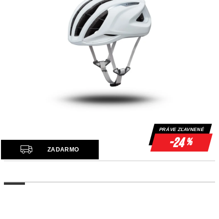
PRÁVE ZĽAVNENÉ
-24
%
Z
ZADARMO
A
D
A
R
M