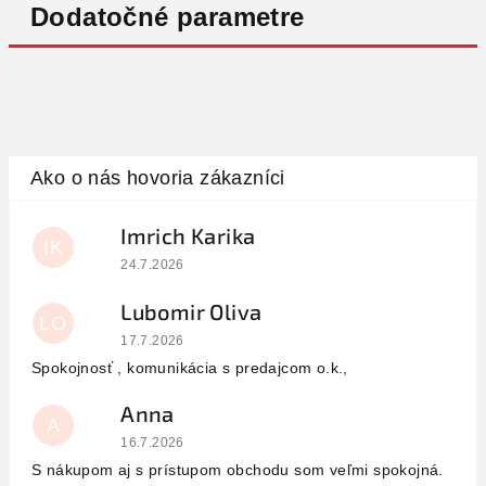
Dodatočné parametre
Imrich Karika
IK
Hodnotenie obchodu je 5 z 5 hviezdičiek.
24.7.2026
Lubomir Oliva
LO
Hodnotenie obchodu je 5 z 5 hviezdičiek.
17.7.2026
Spokojnosť , komunikácia s predajcom o.k.,
Anna
A
Hodnotenie obchodu je 5 z 5 hviezdičiek.
16.7.2026
S nákupom aj s prístupom obchodu som veľmi spokojná.