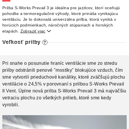
O
Prilba S-Works Prevail 3 je ideálna pre jazdcov, ktorí oceňujú
pohodlie a termoregulačné výhody, ktoré prináša vynikajúcu
ventiláciu.
Je to dokonalá univerzálna prilba, ktorá vyniká v
horúcich podmienkach, náročných stúpaniach a horských
etapách.
Zobraziť viac

Veľkosť prilby
?
Pri snahe o posunutie hraníc ventilácie sme zo stredu
prilby odstránili penové "mostíky" blokujúce vzduch, čím
sme vytvorili prieduchové kanáliky, ktoré zväčšujú plochu
ventilácie o 24,5% v porovnaní s prilbou
S-Works
Prevail
II Vent.
Úplne nová prilba S-Works Prevail 3 má najväčšiu
vetraciu plochu zo všetkých prilieb, ktoré sme kedy
vyrobili.