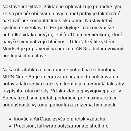
Nastavenie tylovej základne optimalizuje pohodlie tým,
že sa prispôsobí tvaru hlavy a uhol prilby je tak možné
nastaviť pre kompatibilitu s okuliarmi.
Nastaviteľný
systém remienkov Tri-Fix poskytuje jazdcom väčšie
pohodlie vďaka novým, tenším 10mm remienkom, ktoré
navyše minimalizujú hlučnosť.
Ultraľahký fit systém
Mindset je pripravený na použitie ANGi a bol inovovaný
pre lepší fit na hlave.
Naša ultraľahká a mimoriadne pohodlná technológia
MIPS Node Air je integrovaná priamo do polstrovania
prilby a táto vrstva s nízkym trením je navrhnutá tak, aby
rozptýlila rotačné sily.
Vďaka vlastnej vývojovej práci v
Specialized sme pridali perforáciu pre maximalizáciu
priedušnosti, výkonu, pohodlia a zníženia hmotnosti.
Inovácia AirCage zvyšuje prietok vzduchu.
Precision, full-wrap polycarbonate shell pre