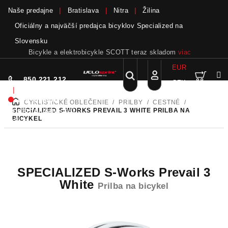
Naše predajne
Bratislava
Nitra
Žilina
Oficiálny a najväčší predajca bicyklov Specialized na
Slovensku
Bicykle a elektrobicykle SCOTT teraz skladom
viac
EUR
Nák
Hľadať
850 221 212
CZK
Prejsť
Prihlásenie
|
na
Nie sme pri
CYKLISTICKÉ OBLEČENIE
/
PRILBY
/
CESTNÉ
/
DOMOV
obsah
koší
telefóne.
Zanechať
SPECIALIZED S-WORKS PREVAIL 3 WHITE
PRILBA NA
BICYKEL
odkaz
SPECIALIZED S-Works Prevail 3
White
Prilba na bicykel