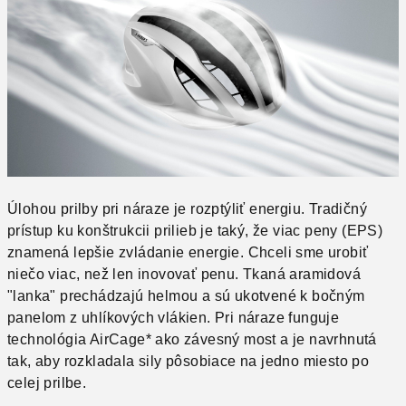
Úlohou prilby pri náraze je rozptýliť energiu.
Tradičný
prístup ku konštrukcii prilieb je taký, že viac peny (EPS)
znamená lepšie zvládanie energie.
Chceli sme urobiť
niečo viac, než len inovovať penu.
Tkaná aramidová
"lanka" prechádzajú helmou a sú ukotvené k bočným
panelom z uhlíkových vlákien.
Pri náraze funguje
technológia AirCage* ako závesný most a je navrhnutá
tak, aby rozkladala sily pôsobiace na jedno miesto po
celej prilbe.