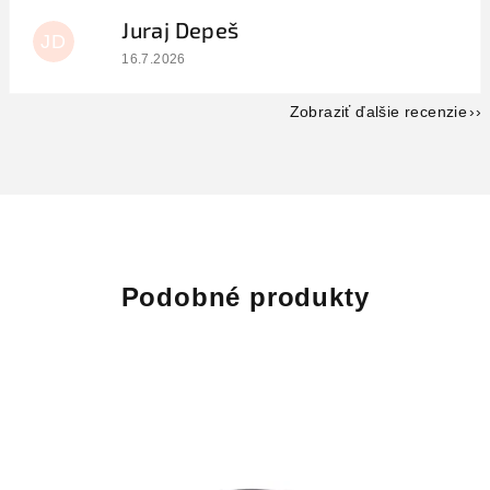
Juraj Depeš
JD
Hodnotenie obchodu je 5 z 5 hviezdičiek.
16.7.2026
Zobraziť ďalšie recenzie
Podobné produkty