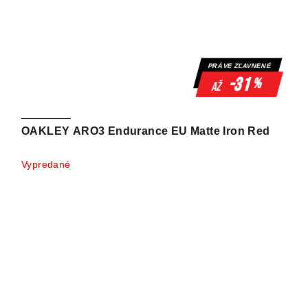
PRÁVE ZĽAVNENÉ
-31
%
až
OAKLEY ARO3 Endurance EU Matte Iron Red
Vypredané