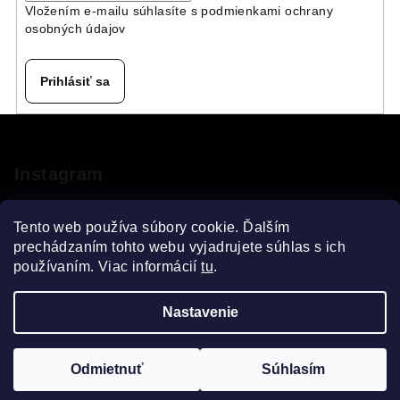
Vložením e-mailu súhlasíte s
podmienkami ochrany
osobných údajov
Prihlásiť sa
Z
á
p
Instagram
ä
t
Tento web používa súbory cookie. Ďalším
i
prechádzaním tohto webu vyjadrujete súhlas s ich
používaním. Viac informácií
tu
.
e
Sledovať na Instagrame
Nastavenie
Copyright 2026
VELOsprint
. Všetky práva vyhradené.
Upraviť nastavenie cookies
Odmietnuť
Súhlasím
Vytvoril Shoptet