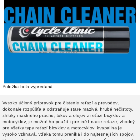
Položka bola vypredaná…
Vysoko účinný prípravok pre čistenie reťazí a prevodov,
dokonale rozpúšťa a odstraňuje staré mazivá, hrubé nečistoty,
zhluky mastného prachu, tukov a olejov z reťazí bicyklov a
motocyklov, je možné ho použiť i pre iné hnacie reťaze, vhodný
pre všetky typy reťazí bicyklov a motocyklov, kvapalina je
vysoko vzlínavá, vďaka tomu preniká i do najtesnejších spojov,