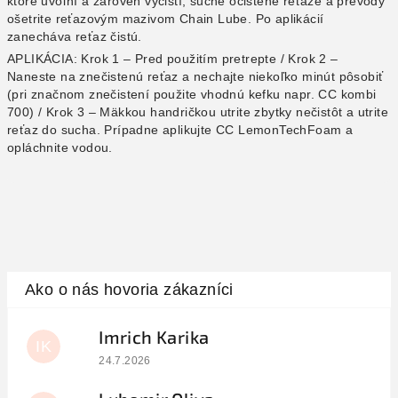
ktoré uvoľní a zároveň vyčistí, suché očistené reťaze a prevody
ošetrite reťazovým mazivom Chain Lube. Po aplikácií
zanecháva reťaz čistú.
APLIKÁCIA: Krok 1 – Pred použitím pretrepte / Krok 2 –
Naneste na znečistenú reťaz a nechajte niekoľko minút pôsobiť
(pri značnom znečistení použite vhodnú kefku napr. CC kombi
700) / Krok 3 – Mäkkou handričkou utrite zbytky nečistôt a utrite
reťaz do sucha. Prípadne aplikujte CC LemonTechFoam a
opláchnite vodou.
Imrich Karika
IK
Hodnotenie obchodu je 5 z 5 hviezdičiek.
24.7.2026