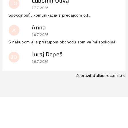
Lubomir Oliva
LO
Hodnotenie obchodu je 5 z 5 hviezdičiek.
17.7.2026
Spokojnosť , komunikácia s predajcom o.k.,
Anna
A
Hodnotenie obchodu je 5 z 5 hviezdičiek.
16.7.2026
S nákupom aj s prístupom obchodu som veľmi spokojná.
Juraj Depeš
JD
Hodnotenie obchodu je 5 z 5 hviezdičiek.
16.7.2026
Zobraziť ďalšie recenzie