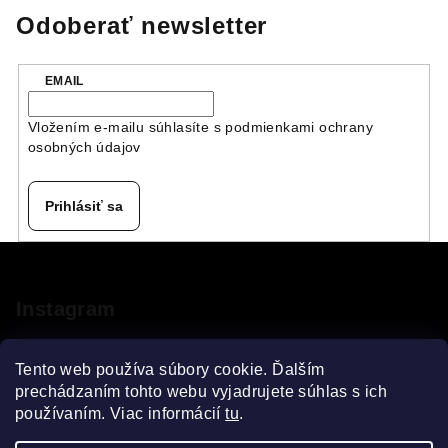
Odoberať newsletter
EMAIL
Vložením e-mailu súhlasíte s
podmienkami ochrany
osobných údajov
Prihlásiť sa
Z
á
p
Instagram
ä
t
Tento web používa súbory cookie. Ďalším
i
prechádzaním tohto webu vyjadrujete súhlas s ich
používaním. Viac informácií
tu
.
e
Sledovať na Instagrame