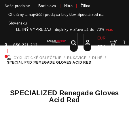
Naše predajne
Bratislava
Nitra
Žilina
Oficiálny a najväčší predajca bicyklov Specialized na
Slovensku
LETNÝ VÝPREDAJ - doplnky v zľave až do -70%
viac
EUR
Nák
Hľadať
850 221 212
CZK
Prejsť
Prihlásenie
|
na
Nie sme pri
CYKLISTICKÉ OBLEČENIE
/
RUKAVICE
/
DLHÉ
/
DOMOV
obsah
koší
telefóne.
Zanechať
SPECIALIZED RENEGADE GLOVES ACID RED
odkaz
SPECIALIZED Renegade Gloves
Acid Red