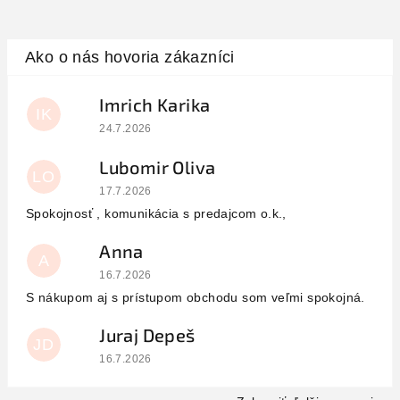
Imrich Karika
IK
Hodnotenie obchodu je 5 z 5 hviezdičiek.
24.7.2026
Lubomir Oliva
LO
Hodnotenie obchodu je 5 z 5 hviezdičiek.
17.7.2026
Spokojnosť , komunikácia s predajcom o.k.,
Anna
A
Hodnotenie obchodu je 5 z 5 hviezdičiek.
16.7.2026
S nákupom aj s prístupom obchodu som veľmi spokojná.
Juraj Depeš
JD
Hodnotenie obchodu je 5 z 5 hviezdičiek.
16.7.2026