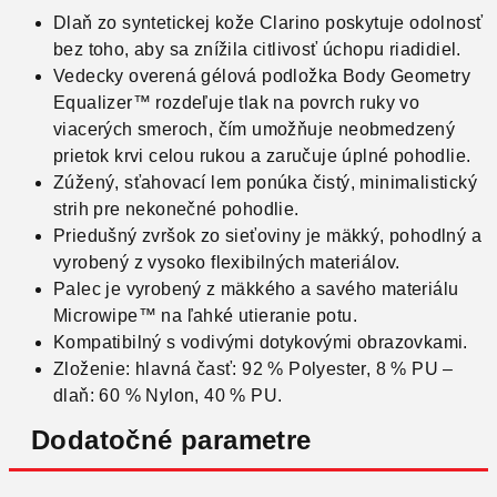
Dlaň zo syntetickej kože Clarino poskytuje odolnosť
bez toho, aby sa znížila citlivosť úchopu riadidiel.
Vedecky overená gélová podložka Body Geometry
Equalizer™ rozdeľuje tlak na povrch ruky vo
viacerých smeroch, čím umožňuje neobmedzený
prietok krvi celou rukou a zaručuje úplné pohodlie.
Zúžený, sťahovací lem ponúka čistý, minimalistický
strih pre nekonečné pohodlie.
Priedušný zvršok zo sieťoviny je mäkký, pohodlný a
vyrobený z vysoko flexibilných materiálov.
Palec je vyrobený z mäkkého a savého materiálu
Microwipe™ na ľahké utieranie potu.
Kompatibilný s vodivými dotykovými obrazovkami.
Zloženie: hlavná časť: 92 % Polyester, 8 % PU –
dlaň: 60 % Nylon, 40 % PU.
Dodatočné parametre