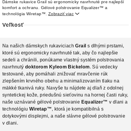
Dámske rukavice Grail sú ergonomicky navrhnuté pre najlepší
komfort a ochranu. Gélové polstrovanie Equalizer™ a
technológia Wiretap™.
Zobraziť viac

Veľkosť
Na našich dámskych rukaviciach
Grail
s dlhými prstami,
ktoré sú ergonomicky navrhnuté tak, aby čo najlepšie
sedeli a chránili, ponúkame vlastný systém polstrovania
navrhnutý
doktorom Kyleom Bickelom
. Sú vedecky
testované, aby pomáhali znižovať mravčenie rúk
zlepšením krvného obehu a minimalizovaním tlaku na
mäkké tkanivá ruky. Navyše tu nájdete aj dlaň z odolnej
syntetickej kože, priedušnú sieťovinu na hornej časti ruky,
naše uznávané gélové polstrovanie
Equalizer™
v dlani a
technológiu
Wiretap™
, ktorá je kompatibilná s
dotykovými displejmi, a naše slávne gélové polstrovanie
v dlani.