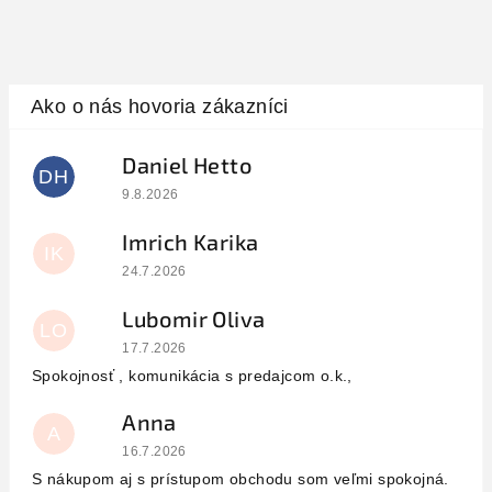
Daniel Hetto
DH
Hodnotenie obchodu je 5 z 5 hviezdičiek.
9.8.2026
Imrich Karika
IK
Hodnotenie obchodu je 5 z 5 hviezdičiek.
24.7.2026
Lubomir Oliva
LO
Hodnotenie obchodu je 5 z 5 hviezdičiek.
17.7.2026
Spokojnosť , komunikácia s predajcom o.k.,
Anna
A
Hodnotenie obchodu je 5 z 5 hviezdičiek.
16.7.2026
S nákupom aj s prístupom obchodu som veľmi spokojná.