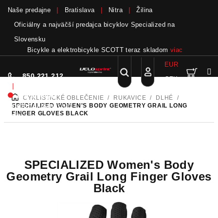
Naše predajne
Bratislava
Nitra
Žilina
Oficiálny a najväčší predajca bicyklov Specialized na
Slovensku
Bicykle a elektrobicykle SCOTT teraz skladom
viac
EUR
Nák
Hľadať
850 221 212
CZK
Prejsť
Prihlásenie
|
na
Nie sme pri
CYKLISTICKÉ OBLEČENIE
/
RUKAVICE
/
DLHÉ
/
DOMOV
obsah
koší
telefóne.
Zanechať
SPECIALIZED WOMEN'S BODY GEOMETRY GRAIL LONG
FINGER GLOVES BLACK
odkaz
SPECIALIZED Women's Body
Geometry Grail Long Finger Gloves
Black