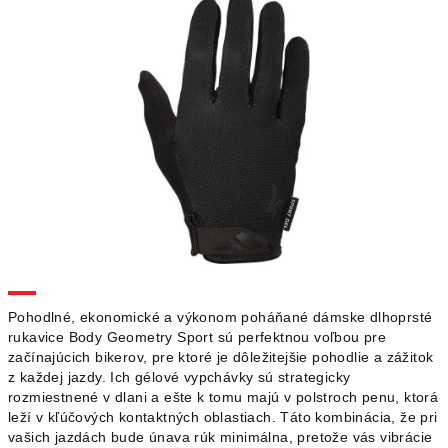
Pohodlné, ekonomické a výkonom poháňané dámske dlhoprsté
rukavice Body Geometry Sport sú perfektnou voľbou pre
začínajúcich bikerov, pre ktoré je dôležitejšie pohodlie a zážitok
z každej jazdy. Ich gélové vypchávky sú strategicky
rozmiestnené v dlani a ešte k tomu majú v polstroch penu, ktorá
leží v kľúčových kontaktných oblastiach. Táto kombinácia, že pri
vašich jazdách bude únava rúk minimálna, pretože vás vibrácie