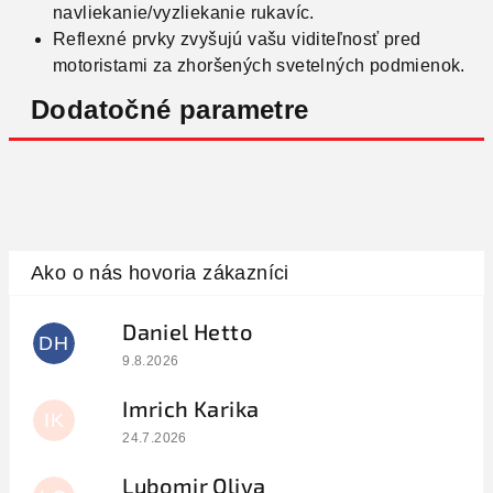
navliekanie/vyzliekanie rukavíc.
Reflexné prvky zvyšujú vašu viditeľnosť pred
motoristami za zhoršených svetelných podmienok.
Dodatočné parametre
Daniel Hetto
DH
Hodnotenie obchodu je 5 z 5 hviezdičiek.
9.8.2026
Imrich Karika
IK
Hodnotenie obchodu je 5 z 5 hviezdičiek.
24.7.2026
Lubomir Oliva