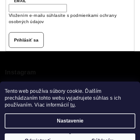
EMAIL
Vložením e-mailu súhlasíte s
podmienkami ochrany
osobných údajov
Prihlásiť sa
Z
á
p
Instagram
ä
t
Tento web používa súbory cookie. Ďalším
i
prechádzaním tohto webu vyjadrujete súhlas s ich
používaním. Viac informácií
tu
.
e
Sledovať na Instagrame
Nastavenie
Copyright 2026
VELOsprint
. Všetky práva vyhradené.
Upraviť nastavenie cookies