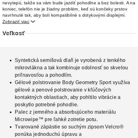
nevytepú, takže sa vám bude jazdiť pohodlne a bez bolesti. A na
koniec, telefón nie je žiadny problém, keď sú končeky prstov
navrhnuté tak, aby boli kompatibilné s dotykovými displejmi.
Zobraziť viac

Veľkosť
Syntetická semišová dlaň je vyrobená z tenkého
mikrovlákna a tak kombinuje odolnosť so skvelou
priľnavosťou a pohodlím.
Gélové polstrovanie Body Geometry Sport využíva
gélové a penové polstrovanie v kľúčových
kontaktných oblastiach, aby pohltilo vibrácie a
poskytlo potrebné pohodlie.
Palec z jemného a absorbujúceho materiálu
Microwipe™ pre ľahké zotretie potu.
Tvarované zápästie so suchým zipsom Velcro®
ponúka jednoduchú úpravu a