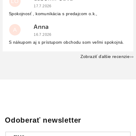
LO
Hodnotenie obchodu je 5 z 5 hviezdičiek.
17.7.2026
Spokojnosť , komunikácia s predajcom o.k.,
Anna
A
Hodnotenie obchodu je 5 z 5 hviezdičiek.
16.7.2026
S nákupom aj s prístupom obchodu som veľmi spokojná.
Zobraziť ďalšie recenzie
Odoberať newsletter