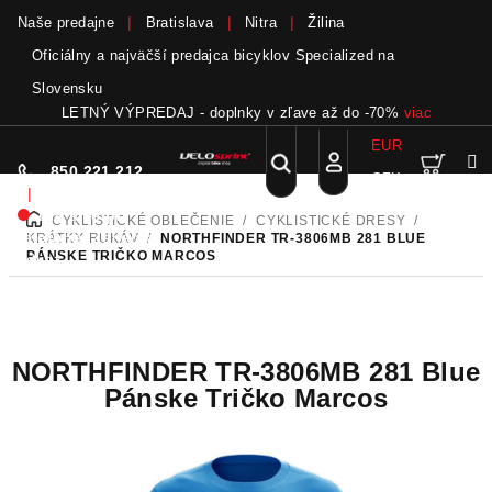
Naše predajne
Bratislava
Nitra
Žilina
Oficiálny a najväčší predajca bicyklov Specialized na
Slovensku
LETNÝ VÝPREDAJ - doplnky v zľave až do -70%
viac
EUR
Nák
Hľadať
850 221 212
CZK
Prejsť
Prihlásenie
|
na
Nie sme pri
CYKLISTICKÉ OBLEČENIE
/
CYKLISTICKÉ DRESY
/
DOMOV
obsah
koší
telefóne.
Zanechať
KRÁTKY RUKÁV
/
NORTHFINDER TR-3806MB 281 BLUE
PÁNSKE TRIČKO MARCOS
odkaz
NORTHFINDER TR-3806MB 281 Blue
Pánske Tričko Marcos