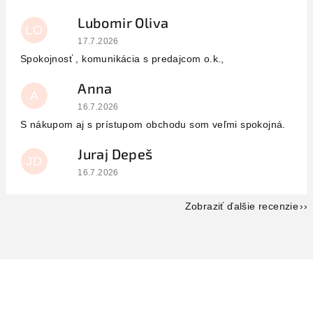
Lubomir Oliva
LO
Hodnotenie obchodu je 5 z 5 hviezdičiek.
17.7.2026
Spokojnosť , komunikácia s predajcom o.k.,
Anna
A
Hodnotenie obchodu je 5 z 5 hviezdičiek.
16.7.2026
S nákupom aj s prístupom obchodu som veľmi spokojná.
Juraj Depeš
JD
Hodnotenie obchodu je 5 z 5 hviezdičiek.
16.7.2026
Zobraziť ďalšie recenzie