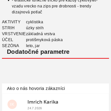
- elastické funkčné tričko pre každý cyklovýlet-
vzadu vrecko na zips pre drobnosti - trendy
dizajnová potlač
AKTIVITY
cyklistika
STRIH
úzky strih
VRSTVENIE
základná vrstva
ÚČEL
protišmyková páska
SEZÓNA
leto, jar
Dodatočné parametre
Imrich Karika
IK
Hodnotenie obchodu je 5 z 5 hviezdičiek.
24.7.2026