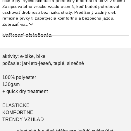
bike tripy. Rýchloschnúci a priedušný materiál ťa udrží v suchu.
Zazipsovateľné vrecko vzadu oceníš, keď budeš potrebovať
uschovať drobnosti bez rizika straty. Predĺžený zadný diel,
reflexné prvky ti zabetpečia komfortnú a bezpečnú jazdu.
Zobraziť viac

Veľkosť oblečenia
aktivity: e-bike, bike
počasie: jar-leto-jeseň, teplé, slnečné
100% polyester
130gsm
+ quick dry treatment
ELASTICKÉ
KOMFORTNÉ
TRENDY VZHĽAD