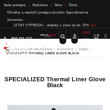
Naše predajne
Bratislava
Nitra
Žilina
Oficiálny a najväčší predajca bicyklov Specialized na
Slovensku
LETNÝ VÝPREDAJ - doplnky v zľave až do -70%
viac
EUR
Nák
Hľadať
850 221 212
CZK
Prejsť
Prihlásenie
|
na
Nie sme pri
CYKLISTICKÉ OBLEČENIE
/
RUKAVICE
/
ZIMNÉ
/
DOMOV
obsah
koší
telefóne.
Zanechať
SPECIALIZED THERMAL LINER GLOVE BLACK
odkaz
SPECIALIZED Thermal Liner Glove
Black