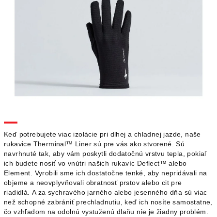
Keď potrebujete viac izolácie pri dlhej a chladnej jazde, naše
rukavice Therminal™ Liner sú pre vás ako stvorené.
Sú
navrhnuté tak, aby vám poskytli dodatočnú vrstvu tepla, pokiaľ
ich budete nosiť vo vnútri našich rukavíc Deflect™ alebo
Element.
Vyrobili sme ich dostatočne tenké, aby nepridávali na
objeme a neovplyvňovali obratnosť prstov alebo cit pre
riadidlá.
A za sychravého jarného alebo jesenného dňa sú viac
než schopné zabrániť prechladnutiu, keď ich nosíte samostatne,
čo vzhľadom na odolnú vystuženú dlaňu nie je žiadny problém.