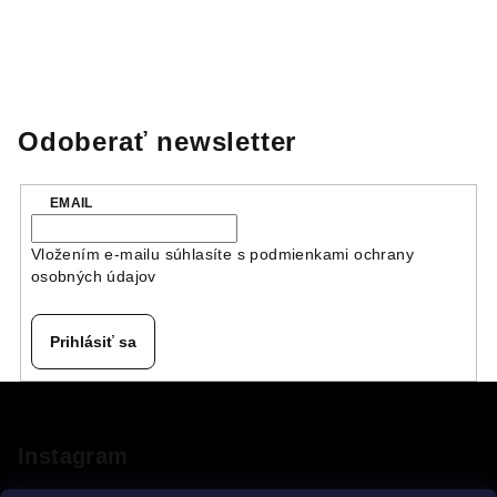
Odoberať newsletter
EMAIL
Vložením e-mailu súhlasíte s
podmienkami ochrany
osobných údajov
Prihlásiť sa
Z
á
p
Instagram
ä