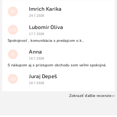
Imrich Karika
IK
Hodnotenie obchodu je 5 z 5 hviezdičiek.
24.7.2026
Lubomir Oliva
LO
Hodnotenie obchodu je 5 z 5 hviezdičiek.
17.7.2026
Spokojnosť , komunikácia s predajcom o.k.,
Anna
A
Hodnotenie obchodu je 5 z 5 hviezdičiek.
16.7.2026
S nákupom aj s prístupom obchodu som veľmi spokojná.
Juraj Depeš
JD
Hodnotenie obchodu je 5 z 5 hviezdičiek.
16.7.2026
Zobraziť ďalšie recenzie