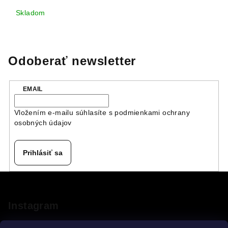
Skladom
Odoberať newsletter
EMAIL
Vložením e-mailu súhlasíte s
podmienkami ochrany
osobných údajov
Prihlásiť sa
Z
á
p
Instagram
ä