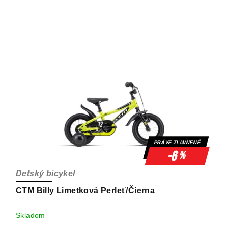
PRÁVE ZĽAVNENÉ
-6
%
Detský bicykel
CTM Billy Limetková Perleť/Čierna
Skladom