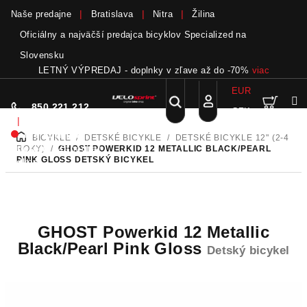
Naše predajne
Bratislava
Nitra
Žilina
Oficiálny a najväčší predajca bicyklov Specialized na
Slovensku
LETNÝ VÝPREDAJ - doplnky v zľave až do -70%
viac
EUR
Nák
Hľadať
850 221 212
CZK
Prejsť
Prihlásenie
|
na
Nie sme pri
BICYKLE
/
DETSKÉ BICYKLE
/
DETSKÉ BICYKLE 12" (2-4
DOMOV
obsah
koší
telefóne.
Zanechať
ROKY)
/
GHOST POWERKID 12 METALLIC BLACK/PEARL
PINK GLOSS
DETSKÝ BICYKEL
odkaz
GHOST Powerkid 12 Metallic
Black/Pearl Pink Gloss
Detský bicykel