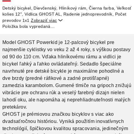
O
Detský bicykel, Dievčenský, Hliníkový rám, Čierna farba, Veľkosť
kolies 12", Vidlica GHOST AL, Radenie jednoprevodník, Počet
prevodov 1x1
Zobraziť viac

Položka bola vypredaná…
Model GHOST Powerkid je 12-palcový bicykel pre
najmenšie cyklistky vo veku 2 až 4 roky, s výškou postavy
od 90 do 110 cm. Vďaka hliníkovému rámu a vidlici je
bicykel ľahký a ľahko ovládateľný. Sedadlo špeciálne
navrhnuté pre detské bicykle je maximálne pohodlné a
dve brzdy (predné ráfikové a zadné protišľapné)
zamedzia karambolom. Gumené tlmiče na gripoch znižujú
vibrácie pre ochranu rúk a veselý farebný dizajn nielen
lahodí oku, ale napomáha aj neprehliadnuteľnosti malých
pretekárov.
GHOST je prémiovou značkou bicyklov s viac ako
dvadsaťročnou históriou. Vyniká použitím inovatívnych
technológií, špičkovou kvalitou spracovania, jedinečným