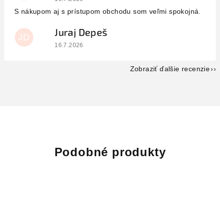
S nákupom aj s prístupom obchodu som veľmi spokojná.
Juraj Depeš
JD
Hodnotenie obchodu je 5 z 5 hviezdičiek.
16.7.2026
Zobraziť ďalšie recenzie
Podobné produkty