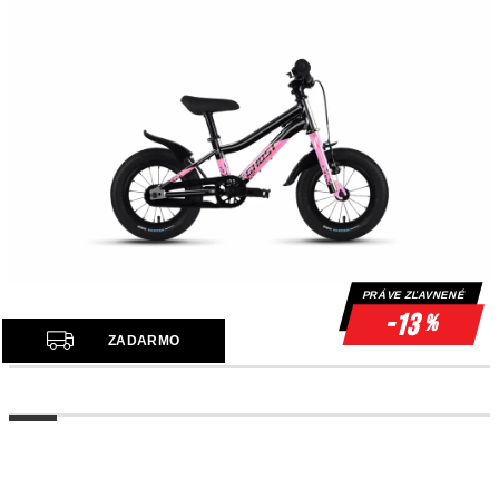
PRÁVE ZĽAVNENÉ
-13
%
Z
ZADARMO
A
D
A
R
M