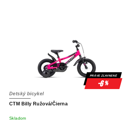
PRÁVE ZĽAVNENÉ
-6
%
Detský bicykel
CTM Billy Ružová/Čierna
Skladom