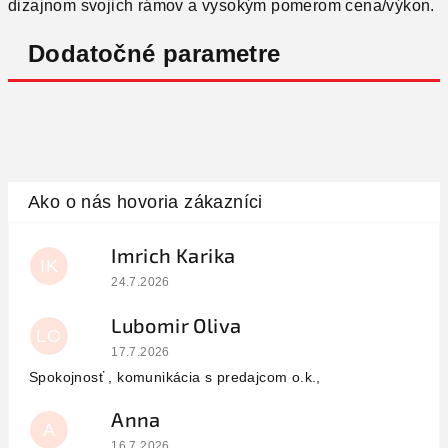
dizajnom svojich rámov a vysokým pomerom cena/výkon.
Dodatočné parametre
Imrich Karika
IK
Hodnotenie obchodu je 5 z 5 hviezdičiek.
24.7.2026
Lubomir Oliva
LO
Hodnotenie obchodu je 5 z 5 hviezdičiek.
17.7.2026
Spokojnosť , komunikácia s predajcom o.k.,
Anna
A
Hodnotenie obchodu je 5 z 5 hviezdičiek.
16.7.2026