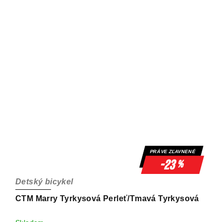
PRÁVE ZĽAVNENÉ
-23
%
Detský bicykel
CTM Marry Tyrkysová Perleť/Tmavá Tyrkysová