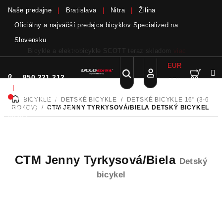
Naše predajne
Bratislava
Nitra
Žilina
Oficiálny a najväčší predajca bicyklov Specialized na
Slovensku
Bicykle a elektrobicykle SCOTT teraz skladom
viac
EUR
Nák
Hľadať
850 221 212
CZK
Prejsť
Prihlásenie
|
na
Nie sme pri
BICYKLE
/
DETSKÉ BICYKLE
/
DETSKÉ BICYKLE 16" (3-6
DOMOV
obsah
koší
telefóne.
Zanechať
ROKOV)
/
CTM JENNY TYRKYSOVÁ/BIELA
DETSKÝ BICYKEL
odkaz
CTM Jenny Tyrkysová/Biela
Detský
bicykel