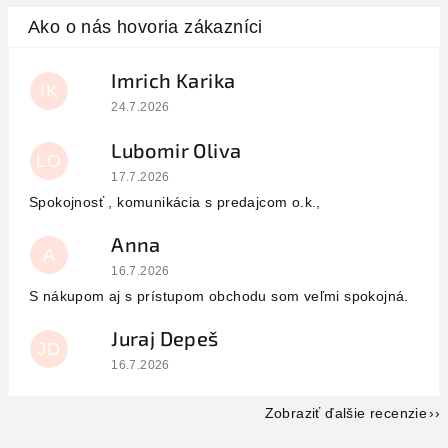
Imrich Karika
IK
Hodnotenie obchodu je 5 z 5 hviezdičiek.
24.7.2026
Lubomir Oliva
LO
Hodnotenie obchodu je 5 z 5 hviezdičiek.
17.7.2026
Spokojnosť , komunikácia s predajcom o.k.,
Anna
A
Hodnotenie obchodu je 5 z 5 hviezdičiek.
16.7.2026
S nákupom aj s prístupom obchodu som veľmi spokojná.
Juraj Depeš
JD
Hodnotenie obchodu je 5 z 5 hviezdičiek.
16.7.2026
Zobraziť ďalšie recenzie