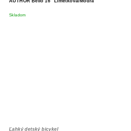
AUTHOR Bello 16" Limetková/Modrá
Skladom
Ľahký detský bicykel