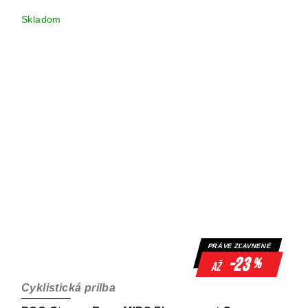
Skladom
PRÁVE ZĽAVNENÉ
-23
%
až
Cyklistická prilba