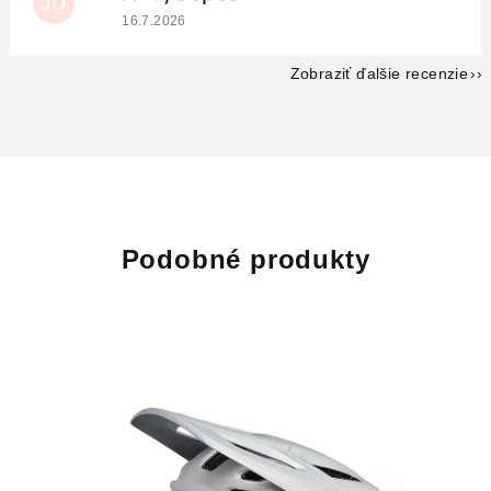
JD
Hodnotenie obchodu je 5 z 5 hviezdičiek.
16.7.2026
Zobraziť ďalšie recenzie
Podobné produkty