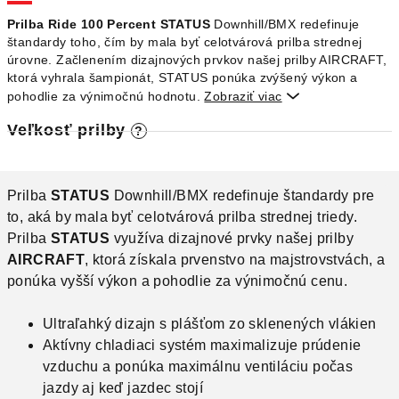
O
Prilba Ride 100 Percent STATUS
Downhill/BMX redefinuje
štandardy toho, čím by mala byť celotvárová prilba strednej
úrovne. Začlenením dizajnových prvkov našej prilby AIRCRAFT,
ktorá vyhrala šampionát, STATUS ponúka zvýšený výkon a
pohodlie za výnimočnú hodnotu.
Zobraziť viac

Veľkosť prilby
?
Prilba
STATUS
Downhill/BMX redefinuje štandardy pre
to, aká by mala byť celotvárová prilba strednej triedy.
Prilba
STATUS
využíva dizajnové prvky našej prilby
AIRCRAFT
, ktorá získala prvenstvo na majstrovstvách, a
ponúka vyšší výkon a pohodlie za výnimočnú cenu.
Ultraľahký dizajn s plášťom zo sklenených vlákien
Aktívny chladiaci systém maximalizuje prúdenie
vzduchu a ponúka maximálnu ventiláciu počas
jazdy aj keď jazdec stojí