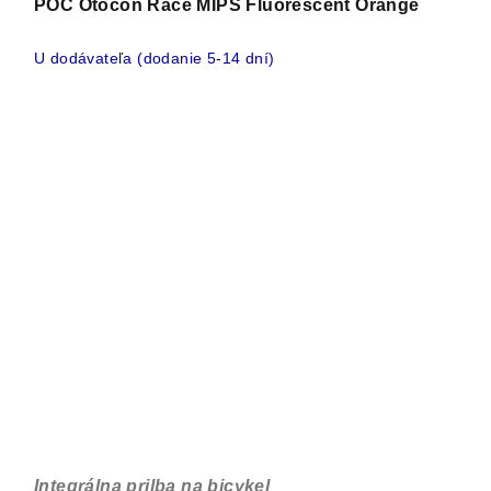
POC Otocon Race MIPS Fluorescent Orange
U dodávateľa (dodanie 5-14 dní)
Integrálna prilba na bicykel