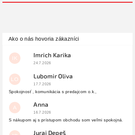
Imrich Karika
IK
Hodnotenie obchodu je 5 z 5 hviezdičiek.
24.7.2026
Lubomir Oliva
LO
Hodnotenie obchodu je 5 z 5 hviezdičiek.
17.7.2026
Spokojnosť , komunikácia s predajcom o.k.,
Anna
A
Hodnotenie obchodu je 5 z 5 hviezdičiek.
16.7.2026
S nákupom aj s prístupom obchodu som veľmi spokojná.
Juraj Depeš