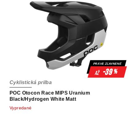
PRÁVE ZĽAVNENÉ
-39
%
až
Cyklistická prilba
POC Otocon Race MIPS Uranium
Black/Hydrogen White Matt
Vypredané