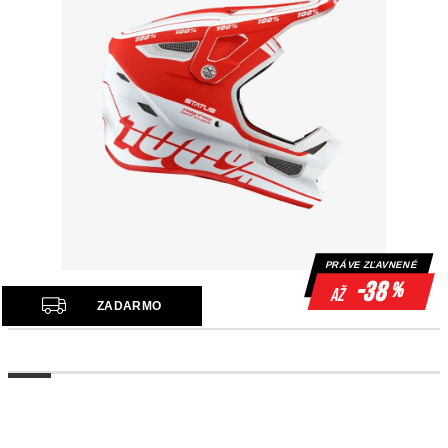
PRÁVE ZĽAVNENÉ
-38
%
až
Z
ZADARMO
A
D
A
R
M