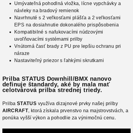
Umývateľná pohodlná vložka, lícne vypchávky a
návleky na bradový remienok
Navrhnuté s 2 veľkosťami plášťa a 2 veľkosťami
EPS na dosiahnutie dokonalého prispôsobenia
Kompatibilné s nafukovacími núdzovými
uvoľňovacími systémami prilby
Vnútorná časť brady z PU pre lepšiu ochranu pri
náraze
Nastaviteľný priezor s ľahkými skrutkami
Prilba STATUS Downhill/BMX nanovo
definuje štandardy, aké by mala mať
celotvárová prilba strednej triedy.
Prilba
STATUS
využíva dizajnové prvky našej prilby
AIRCRAFT
, ktorá získala prvenstvo na majstrovstvách, a
ponúka vyšší výkon a pohodlie za výnimočnú cenu.