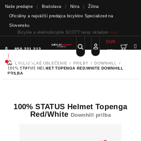
Naše predajne
Bratislava
Nitra
Žilina
Oficiálny a najväčší predajca bicyklov Specialized na
Slovensku
Bicykle a elektrobicykle SCOTT teraz skladom
viac
EUR
Nák
Hľadať
850 221 212
CZK
Prejsť
Prihlásenie
|
na
Nie sme pri
CYKLISTICKÉ OBLEČENIE
/
PRILBY
/
DOWNHILL
/
DOMOV
obsah
koší
telefóne.
Zanechať
100% STATUS HELMET TOPENGA RED/WHITE
DOWNHILL
PRILBA
odkaz
100% STATUS Helmet Topenga
Red/White
Downhill prilba