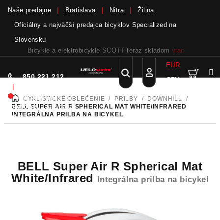
Naše predajne
Bratislava
Nitra
Žilina
Oficiálny a najväčší predajca bicyklov Specialized na
Slovensku
Bicykle a elektrobicykle SCOTT teraz skladom
viac
EUR
Nák
Hľadať
850 221 212
CZK
Prejsť
Prihlásenie
|
na
Nie sme pri
CYKLISTICKÉ OBLEČENIE
/
PRILBY
/
DOWNHILL
/
DOMOV
obsah
koší
telefóne.
Zanechať
BELL SUPER AIR R SPHERICAL MAT WHITE/INFRARED
INTEGRÁLNA PRILBA NA BICYKEL
odkaz
BELL Super Air R Spherical Mat
White/Infrared
Integrálna prilba na bicykel