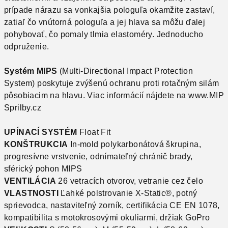
prípade nárazu sa vonkajšia pologuľa okamžite zastaví,
zatiaľ čo vnútorná pologuľa a jej hlava sa môžu ďalej
pohybovať, čo pomaly tlmia elastoméry. Jednoducho
odpruženie.
Systém MIPS
(Multi-Directional Impact Protection
System) poskytuje zvýšenú ochranu proti rotačným silám
pôsobiacim na hlavu. Viac informácií nájdete na www.MIP
Sprilby.cz
UPÍNACÍ SYSTÉM
Float Fit
KONŠTRUKCIA
In-mold polykarbonátová škrupina,
progresívne vrstvenie, odnímateľný chránič brady,
sférický pohon MIPS
VENTILÁCIA
26 vetracích otvorov, vetranie cez čelo
VLASTNOSTI
Ľahké polstrovanie X-Static®, potný
sprievodca, nastaviteľný zorník, certifikácia CE EN 1078,
kompatibilita s motokrosovými okuliarmi, držiak GoPro