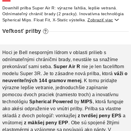
O
Downhill prilba Super Air R: výrazne ľahšia, lepšie vetraná.
Odnímateľný chránič brady (2 pracky). Inovatívna technológia
Spherical Mips. Float Fit, X-Static výstelka.
Zobraziť viac

Veľkosť prilby
?
Hoci je Bell nesporným lídrom v oblasti prilieb s
odnímateľnými chráničmi brady, neustále sa snažíme
prekonávať sami seba.
Super Air R
nie je len faceliftom
modelu Super 3R. Je to zásadne nová prilba, ktorá
váži o
neuveriteľných 144 gramov menej
. K tomu pridajte
výrazne lepšie vetranie, jednoduchšie zapínanie
pomocou dvoch praciek (namiesto troch) a inovatívnu
technológiu
Spherical Powered
by
MIPS
, ktorá funguje
ako akési odpruženie vo vnútri prilby. Prilba sa vlastne
skladá z dvoch pologúľ: vonkajšej
z tvrdšej peny EPS
a
vnútornej
z mäkšej peny EPP
. Obe sú spojené žltými
elastomérmi a vzájomne sa posúvajú ako pánty. V