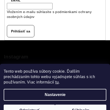
EMAIL
Vložením e-mailu súhlasíte s
podmienkami ochrany
osobných údajov
Prihlásiť sa
Z
á
p
Instagram
ä
t
Tento web používa súbory cookie. Ďalším
i
prechádzaním tohto webu vyjadrujete súhlas s ich
používaním. Viac informácií
tu
.
e
Sledovať na Instagrame
Nastavenie
Copyright 2026
VELOsprint
. Všetky práva vyhradené.
Upraviť nastavenie cookies