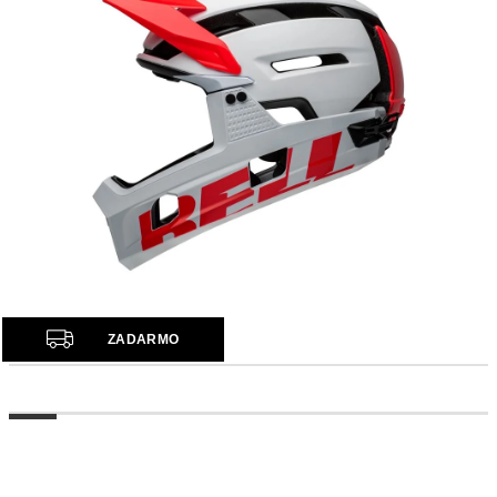
Z
ZADARMO
A
D
A
R
M