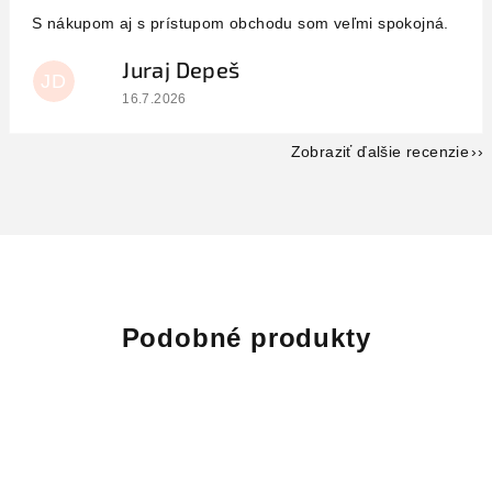
S nákupom aj s prístupom obchodu som veľmi spokojná.
Juraj Depeš
JD
Hodnotenie obchodu je 5 z 5 hviezdičiek.
16.7.2026
Zobraziť ďalšie recenzie
Podobné produkty