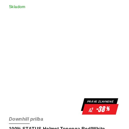
Skladom
PRÁVE ZĽAVNENÉ
-38
%
až
Downhill prilba
100% STATUS Helmet Topenga Red/White