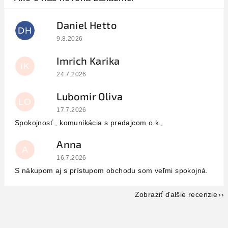
Daniel Hetto
DH
Hodnotenie obchodu je 5 z 5 hviezdičiek.
9.8.2026
Imrich Karika
IK
Hodnotenie obchodu je 5 z 5 hviezdičiek.
24.7.2026
Lubomir Oliva
LO
Hodnotenie obchodu je 5 z 5 hviezdičiek.
17.7.2026
Spokojnosť , komunikácia s predajcom o.k.,
Anna
A
Hodnotenie obchodu je 5 z 5 hviezdičiek.
16.7.2026
S nákupom aj s prístupom obchodu som veľmi spokojná.
Zobraziť ďalšie recenzie