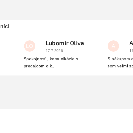
Lubomir Oliva
LO
A
 je 5 z 5 hviezdičiek.
Hodnotenie obchodu je 5 z 5 hviezdičiek.
H
17.7.2026
1
Spokojnosť , komunikácia s
S nákupom a
predajcom o.k.,
som veľmi s