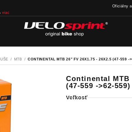
Oficiálny 
%
viac
DUŠE
/
MTB
/
CONTINENTAL MTB 26" FV 26X1.75 - 26X2.5 (47-559 
Continental MTB 
(47-559 ->62-559
Veľkosť