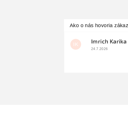
Imrich Karika
IK
Hodnotenie obchodu
24.7.2026