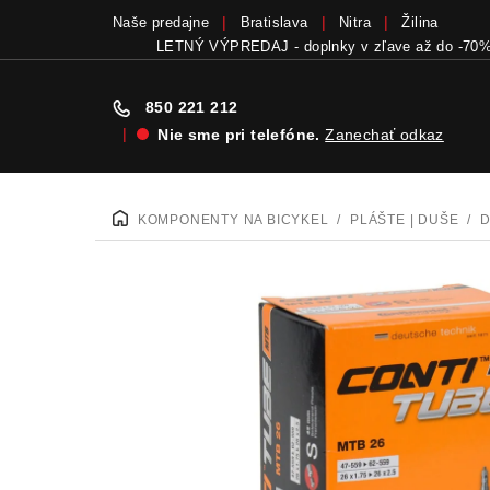
Naše predajne
Bratislava
Nitra
Žilina
LETNÝ VÝPREDAJ - doplnky v zľave až do -70
850 221 212
|
Nie sme pri telefóne.
Zanechať odkaz
Prejsť
na
KOMPONENTY NA BICYKEL
/
PLÁŠTE | DUŠE
/
DOMOV
obsah