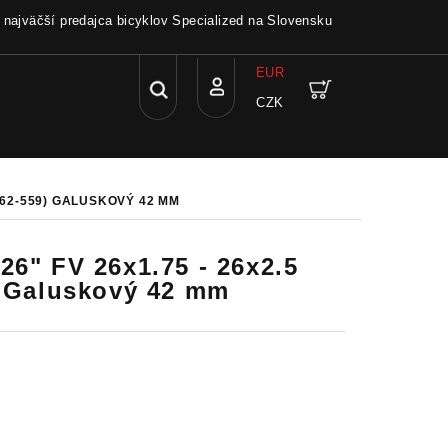
a najväčší predajca bicyklov Specialized na Slovensku
EUR
Hľadať
Nákupný
CZK
Prihlásenie
košík
->62-559) GALUSKOVÝ 42 MM
26" FV 26x1.75 - 26x2.5
) Galuskový 42 mm