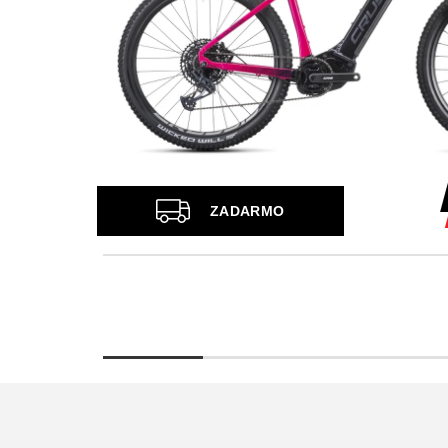
Z
ZADARMO
A
D
A
R
M
O