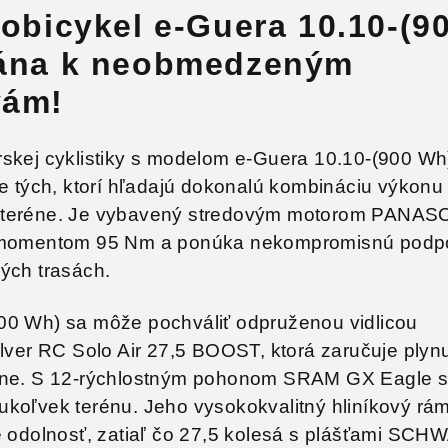
robicykel e-Guera 10.10-(9
rána k neobmedzeným
vám!
rskej cyklistiky s modelom e-Guera 10.10-(900 Wh
re tých, ktorí hľadajú dokonalú kombináciu výkonu
 teréne. Je vybavený stredovým motorom
PANAS
 momentom 95 Nm a ponúka nekompromisnú podp
ých trasách.
00 Wh) sa môže pochváliť odpruženou vidlicou
er RC Solo Air 27,5 BOOST, ktorá zaručuje plyn
réne. S 12-rýchlostným pohonom SRAM GX Eagle 
ukoľvek terénu. Jeho vysokokvalitný hliníkový rá
je odolnosť, zatiaľ čo 27,5 kolesá s plášťami SC