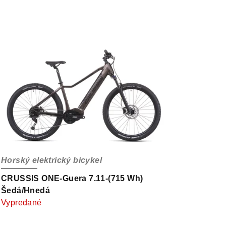
Horský elektrický bicykel
CRUSSIS ONE-Guera 7.11-(715 Wh)
Šedá/Hnedá
Vypredané