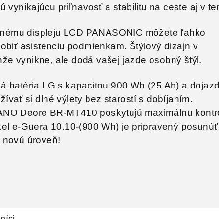
 vynikajúcu priľnavosť a stabilitu na ceste aj v te
nému displeju LCD PANASONIC môžete ľahko
obiť asistenciu podmienkam. Štýlový dizajn v
enže vynikne, ale dodá vašej jazde osobný štýl.
á batéria LG s kapacitou 900 Wh (25 Ah) a doja
vať si dlhé výlety bez starostí s dobíjaním.
ANO Deore BR-MT410 poskytujú maximálnu kontr
kel e-Guera 10.10-(900 Wh) je pripravený posunúť
 novú úroveň!