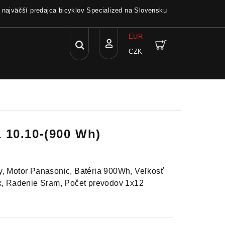
a najväčší predajca bicyklov Specialized na Slovensku
EUR
Hľadať
Nákupný
CZK
Prihlásenie
košík
 10.10-(900 Wh)
y, Motor Panasonic, Batéria 900Wh, Veľkosť
ox, Radenie Sram, Počet prevodov 1x12