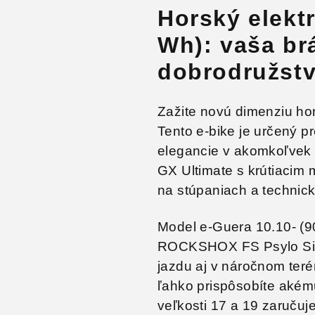
Horský elekt
Wh): vaša b
dobrodružst
Zažite novú dimenziu ho
Tento e-bike je určený p
elegancie v akomkoľvek
GX Ultimate
s krútiacim
na stúpaniach a technick
Model e-Guera 10.10- (9
ROCKSHOX FS Psylo Silv
jazdu aj v náročnom te
ľahko prispôsobíte akém
veľkosti 17 a 19 zaruču