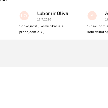
Lubomir Oliva
LO
A
 je 5 z 5 hviezdičiek.
Hodnotenie obchodu je 5 z 5 hviezdičiek.
H
17.7.2026
1
Spokojnosť , komunikácia s
S nákupom a
predajcom o.k.,
som veľmi s