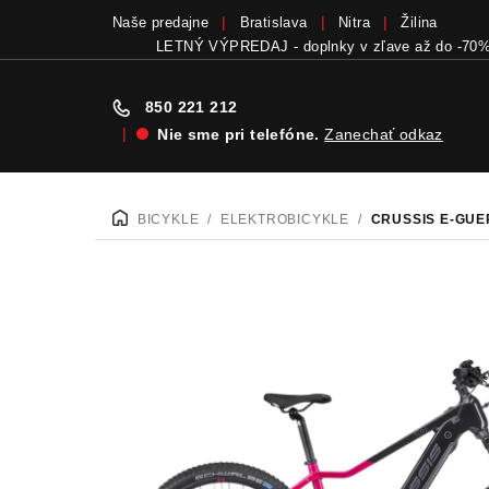
Naše predajne
Bratislava
Nitra
Žilina
Bicykle a elektrobicykle SCOTT teraz skladom
v
850 221 212
|
Nie sme pri telefóne.
Zanechať odkaz
Prejsť
na
BICYKLE
/
ELEKTROBICYKLE
/
CRUSSIS E-GUER
DOMOV
obsah