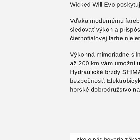
Wicked Will Evo poskytujú
Vďaka modernému fareb
sledovať výkon a prispôs
čiernofialovej farbe niel
Výkonná mimoriadne siln
až 200 km vám umožní uží
Hydraulické brzdy SHIM
bezpečnosť. Elektrobicy
horské dobrodružstvo na