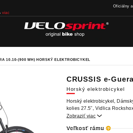
Oficiálny 
iac
A 10.10-(900 WH)
HORSKÝ ELEKTROBICYKEL
CRUSSIS e-Guera
Horský elektrobicykel
Horský elektrobicykel, Dámsk
kolies 27.5", Vidlica Rocksh
Zobraziť viac

Veľkosť rámu
?