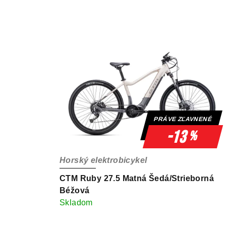
PRÁVE ZĽAVNENÉ
-13
%
Horský elektrobicykel
CTM Ruby 27.5 Matná Šedá/Strieborná
Béžová
Skladom