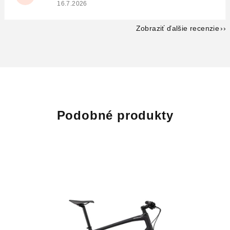
Hodnotenie obchodu je 5 z 5 hviezdičiek.
16.7.2026
Zobraziť ďalšie recenzie
Podobné produkty