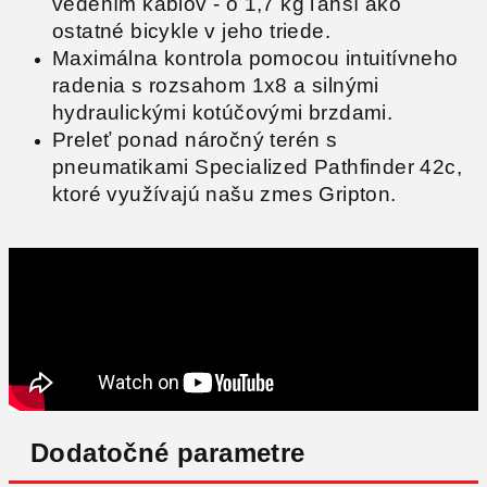
vedením káblov - o 1,7 kg ľahší ako
ostatné bicykle v jeho triede.
Maximálna kontrola pomocou intuitívneho
radenia s rozsahom 1x8 a silnými
hydraulickými kotúčovými brzdami.
Preleť ponad náročný terén s
pneumatikami Specialized Pathfinder 42c,
ktoré využívajú našu zmes Gripton.
Dodatočné parametre