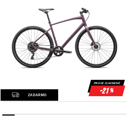
PRÁVE ZĽAVNENÉ
-21
%
Z
ZADARMO
A
D
A
R