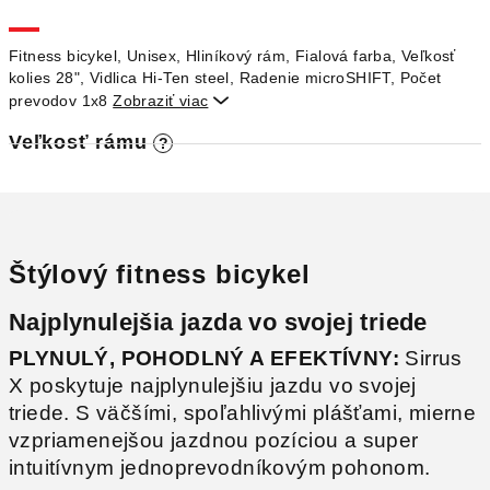
M
O
Fitness bicykel, Unisex, Hliníkový rám, Fialová farba, Veľkosť
kolies 28", Vidlica Hi-Ten steel, Radenie microSHIFT, Počet
prevodov 1x8
Zobraziť viac

Veľkosť rámu
?
Štýlový fitness bicykel
Najplynulejšia jazda vo svojej triede
PLYNULÝ, POHODLNÝ A EFEKTÍVNY:
Sirrus
X poskytuje najplynulejšiu jazdu vo svojej
triede. S väčšími, spoľahlivými plášťami, mierne
vzpriamenejšou jazdnou pozíciou a super
intuitívnym jednoprevodníkovým pohonom.