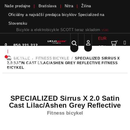
Naše predajne
Bratislava
Nitra
Žilina
Oficiálny a najväčší predajca bicyklov Specialized na
Slovensku
Bicykle a elektrobicykle SCOTT teraz skladom
viac
EUR
Nák
Hľadať
850 221 212
CZK
Prejsť
Prihlásenie
|
na
Nie sme pri
BICYKLE
/
FITNESS BICYKLE
/
SPECIALIZED SIRRUS X
DOMOV
obsah
koší
telefóne.
Zanechať
2.0 SATIN CAST LILAC/ASHEN GREY REFLECTIVE
FITNESS
BICYKEL
odkaz
SPECIALIZED Sirrus X 2.0 Satin
Cast Lilac/Ashen Grey Reflective
Fitness bicykel