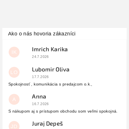
Imrich Karika
IK
Hodnotenie obchodu je 5 z 5 hviezdičiek.
24.7.2026
Lubomir Oliva
LO
Hodnotenie obchodu je 5 z 5 hviezdičiek.
17.7.2026
Spokojnosť , komunikácia s predajcom o.k.,
Anna
A
Hodnotenie obchodu je 5 z 5 hviezdičiek.
16.7.2026
S nákupom aj s prístupom obchodu som veľmi spokojná.
Juraj Depeš
JD