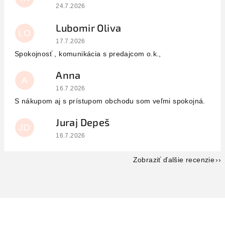
Hodnotenie obchodu je 5 z 5 hviezdičiek.
24.7.2026
Lubomir Oliva
LO
Hodnotenie obchodu je 5 z 5 hviezdičiek.
17.7.2026
Spokojnosť , komunikácia s predajcom o.k.,
Anna
A
Hodnotenie obchodu je 5 z 5 hviezdičiek.
16.7.2026
S nákupom aj s prístupom obchodu som veľmi spokojná.
Juraj Depeš
JD
Hodnotenie obchodu je 5 z 5 hviezdičiek.
16.7.2026
Zobraziť ďalšie recenzie