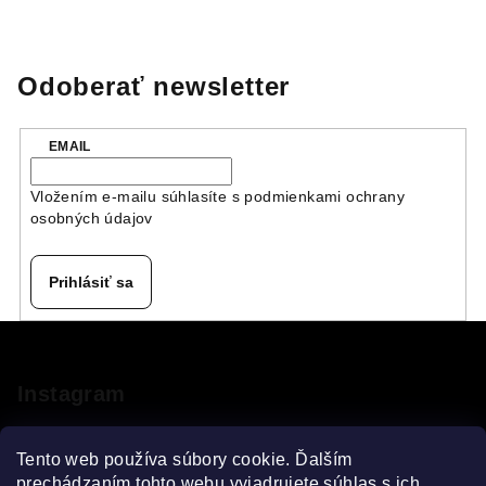
Odoberať newsletter
EMAIL
Vložením e-mailu súhlasíte s
podmienkami ochrany
osobných údajov
Prihlásiť sa
Z
á
p
Instagram
ä
t
Tento web používa súbory cookie. Ďalším
prechádzaním tohto webu vyjadrujete súhlas s ich