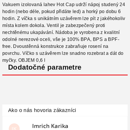
Vakuem izolovaná lahev Hot Cap udrží nápoj studený 24
hodin (nebo déle, pokud přidáte led) a horký po dobu 6
hodin. Z víčka s unikátním uzávěrem lze pít z jakéhokoliv
místa kolem dokola. Ventil je zabezpečený proti
nechtěnému ukapávání. Nádoba je vyrobena z kvalitní
odolné nerezové oceli, vše je 100% BPA, BPS a BPF-
free. Dvoustěnná konstrukce zabraňuje rosení na
povrchu. Víčko s uzávěrem lze snadno rozebrat a dát do
myčky. OBJEM 0,6 l
Dodatočné parametre
Imrich Karika
IK