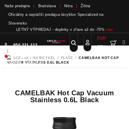
Naše predajne
Bratislava
Nitra
Žilina
Oficiálny a najväčší predajca bicyklov Specialized na
Slovensku
LETNÝ VÝPREDAJ - doplnky v zľave až do -70%
viac
EUR
Nák
Hľadať
850 221 212
CZK
Prejsť
Prihlásenie
|
na
Nie sme pri
DOPLNKY NA BICYKEL
/
FĽAŠE
/
CAMELBAK HOT CAP
DOMOV
obsah
koší
telefóne.
Zanechať
VACUUM STAINLESS 0.6L BLACK
odkaz
CAMELBAK Hot Cap Vacuum
Stainless 0.6L Black