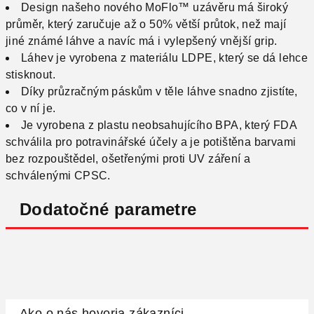
Design našeho nového MoFlo™ uzávěru má široký
průměr, který zaručuje až o 50% větší průtok, než mají
jiné známé láhve a navíc má i vylepšený vnější grip.
Láhev je vyrobena z materiálu LDPE, který se dá lehce
stisknout.
Díky průzračným páskům v těle láhve snadno zjistíte,
co v ní je.
Je vyrobena z plastu neobsahujícího BPA, který FDA
schválila pro potravinářské účely a je potištěna barvami
bez rozpouštědel, ošetřenými proti UV záření a
schválenými CPSC.
Dodatočné parametre