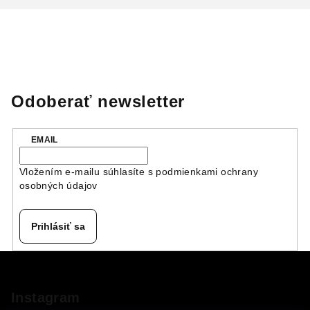
Odoberať newsletter
EMAIL
Vložením e-mailu súhlasíte s
podmienkami ochrany
osobných údajov
Prihlásiť sa
Z
á
p
Instagram