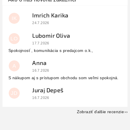
Imrich Karika
IK
Hodnotenie obchodu je 5 z 5 hviezdičiek.
24.7.2026
Lubomir Oliva
LO
Hodnotenie obchodu je 5 z 5 hviezdičiek.
17.7.2026
Spokojnosť , komunikácia s predajcom o.k.,
Anna
A
Hodnotenie obchodu je 5 z 5 hviezdičiek.
16.7.2026
S nákupom aj s prístupom obchodu som veľmi spokojná.
Juraj Depeš
JD
Hodnotenie obchodu je 5 z 5 hviezdičiek.
16.7.2026
Zobraziť ďalšie recenzie