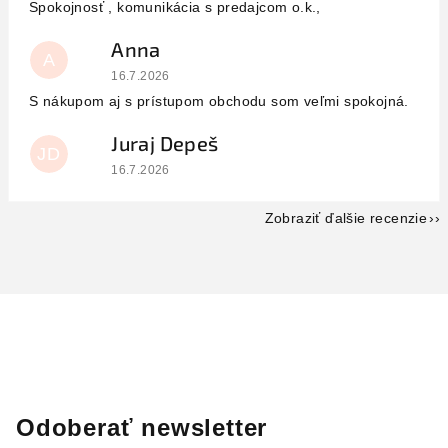
Spokojnosť , komunikácia s predajcom o.k.,
Anna
A
Hodnotenie obchodu je 5 z 5 hviezdičiek.
16.7.2026
S nákupom aj s prístupom obchodu som veľmi spokojná.
Juraj Depeš
JD
Hodnotenie obchodu je 5 z 5 hviezdičiek.
16.7.2026
Zobraziť ďalšie recenzie
Odoberať newsletter