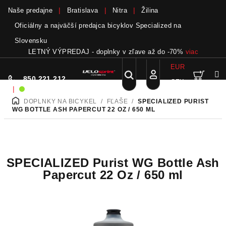
Naše predajne
Bratislava
Nitra
Žilina
Oficiálny a najväčší predajca bicyklov Specialized na
Slovensku
LETNÝ VÝPREDAJ - doplnky v zľave až do -70%
viac
EUR
Nák
Hľadať
850 221 212
CZK
Prejsť
Prihlásenie
|
Sme on-line!
na
DOPLNKY NA BICYKEL
/
FĽAŠE
/
SPECIALIZED PURIST
DOMOV
obsah
koší
WG BOTTLE ASH PAPERCUT 22 OZ / 650 ML
SPECIALIZED Purist WG Bottle Ash
Papercut 22 Oz / 650 ml