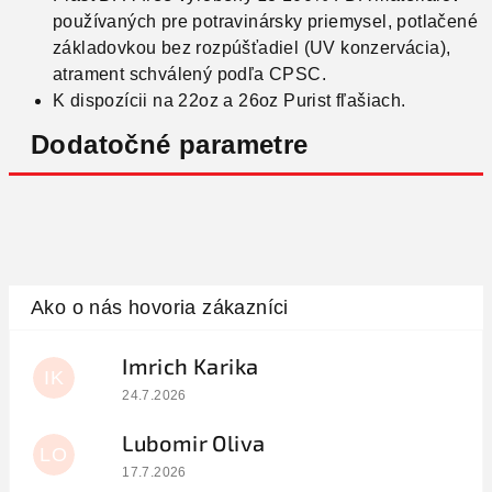
používaných pre potravinársky priemysel, potlačené
základovkou bez rozpúšťadiel (UV konzervácia),
atrament schválený podľa CPSC.
K dispozícii na 22oz a 26oz Purist fľašiach.
Dodatočné parametre
Imrich Karika
IK
Hodnotenie obchodu je 5 z 5 hviezdičiek.
24.7.2026
Lubomir Oliva
LO
Hodnotenie obchodu je 5 z 5 hviezdičiek.
17.7.2026