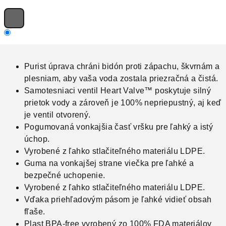
Purist úprava chráni bidón proti zápachu, škvrnám a
plesniam, aby vaša voda zostala priezračná a čistá.
Samotesniaci ventil Heart Valve™ poskytuje silný
prietok vody a zároveň je 100% nepriepustný, aj keď
je ventil otvorený.
Pogumovaná vonkajšia časť vršku pre ľahký a istý
úchop.
Vyrobené z ľahko stlačiteľného materiálu LDPE.
Guma na vonkajšej strane viečka pre ľahké a
bezpečné uchopenie.
Vyrobené z ľahko stlačiteľného materiálu LDPE.
Vďaka priehľadovým pásom je ľahké vidieť obsah
fľaše.
Plast BPA-free vyrobený zo 100% FDA materiálov