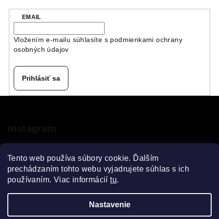
EMAIL
Vložením e-mailu súhlasíte s
podmienkami ochrany
osobných údajov
Prihlásiť sa
Z
á
p
Instagram
ä
t
Tento web používa súbory cookie. Ďalším
i
prechádzaním tohto webu vyjadrujete súhlas s ich
používaním. Viac informácií
tu
.
e
Sledovať na Instagrame
Nastavenie