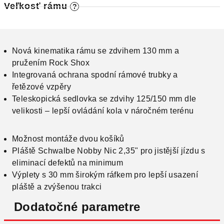
Veľkosť rámu
?
M
O
Nová kinematika rámu se zdvihem 130 mm a
pružením Rock Shox
Integrovaná ochrana spodní rámové trubky a
řetězové vzpěry
Teleskopická sedlovka se zdvihy 125/150 mm dle
velikosti – lepší ovládání kola v náročném terénu
Možnost montáže dvou košíků
Pláště Schwalbe Nobby Nic 2,35" pro jistější jízdu s
eliminací defektů na minimum
Výplety s 30 mm širokým ráfkem pro lepší usazení
pláště a zvýšenou trakci
Dodatočné parametre