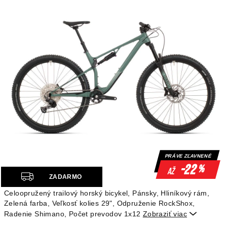
PRÁVE ZĽAVNENÉ
-22
%
až
Z
ZADARMO
A
Celoopružený trailový horský bicykel, Pánsky, Hliníkový rám,
D
Zelená farba, Veľkosť kolies 29", Odpruženie RockShox,
A
Radenie Shimano, Počet prevodov 1x12
Zobraziť viac

R