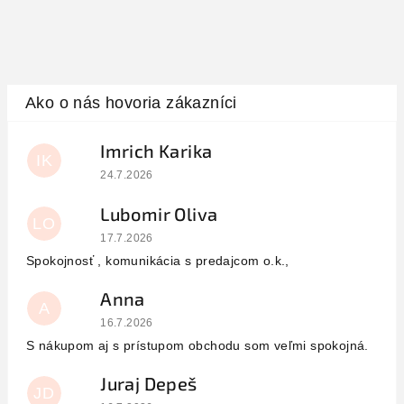
Imrich Karika
IK
Hodnotenie obchodu je 5 z 5 hviezdičiek.
24.7.2026
Lubomir Oliva
LO
Hodnotenie obchodu je 5 z 5 hviezdičiek.
17.7.2026
Spokojnosť , komunikácia s predajcom o.k.,
Anna
A
Hodnotenie obchodu je 5 z 5 hviezdičiek.
16.7.2026
S nákupom aj s prístupom obchodu som veľmi spokojná.
Juraj Depeš
JD
Hodnotenie obchodu je 5 z 5 hviezdičiek.