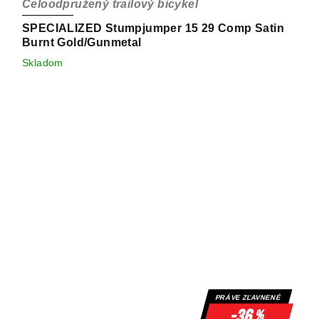
Celoodpružený trailový bicykel
SPECIALIZED Stumpjumper 15 29 Comp Satin
Burnt Gold/Gunmetal
Skladom
PRÁVE ZĽAVNENÉ
-36
%