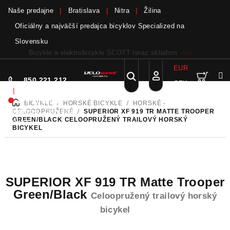
Naše predajne
Bratislava
Nitra
Žilina
Oficiálny a najväčší predajca bicyklov Specialized na
Slovensku
Bicykle a elektrobicykle SCOTT teraz skladom
viac
EUR
Nák
Hľadať
850 221 212
CZK
Prejsť
Prihlásenie
|
na
Nie sme pri
BICYKLE
/
HORSKÉ BICYKLE
/
HORSKÉ -
DOMOV
obsah
koší
telefóne.
Zanechať
CELOODPRUŽENÉ
/
SUPERIOR XF 919 TR MATTE TROOPER
GREEN/BLACK
CELOOPRUŽENÝ TRAILOVÝ HORSKÝ
odkaz
BICYKEL
SUPERIOR XF 919 TR Matte Trooper
Green/Black
Celoopružený trailový horský
bicykel