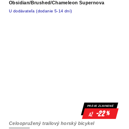
Obsidian/Brushed/Chameleon Supernova
U dodávateľa (dodanie 5-14 dní)
PRÁVE ZĽAVNENÉ
-22
%
až
Celoopružený trailový horský bicykel