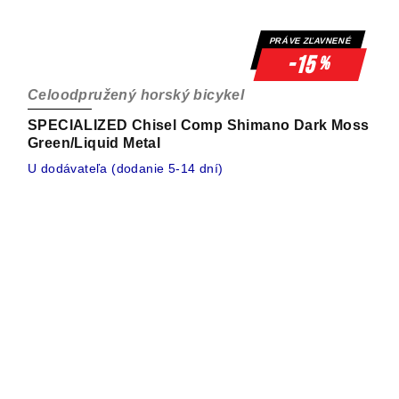
PRÁVE ZĽAVNENÉ
-15
%
Celoodpružený horský bicykel
SPECIALIZED Chisel Comp Shimano Dark Moss
Green/Liquid Metal
U dodávateľa (dodanie 5-14 dní)