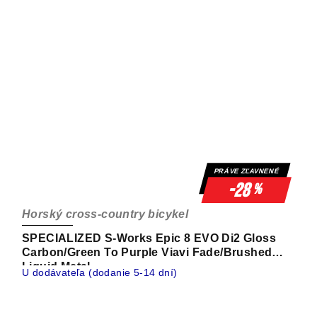
PRÁVE ZĽAVNENÉ
-28
%
Horský cross-country bicykel
SPECIALIZED S-Works Epic 8 EVO Di2 Gloss
Carbon/Green To Purple Viavi Fade/Brushed
Liquid Metal
U dodávateľa (dodanie 5-14 dní)