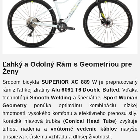
Ľahký a Odolný Rám s Geometriou pre
Ženy
Srdcom bicykla
SUPERIOR XC 889 W
je prepracovaný
rám z ľahkej zliatiny
Alu 6061 T6 Double Butted
. Vďaka
technológii
Smooth Welding
a špeciálnej
Sport Woman
Geometry
ponúka optimálnu kombináciu nízkej
hmotnosti, vysokého komfortu a efektívneho prenosu sily.
Konická hlavová trubka (
Conical Head Tube
) zvyšuje
tuhosť riadenia a
vnútorné vedenie káblov
navyše
prispieva k čistému vzhľadu a dlhšej životnosti.