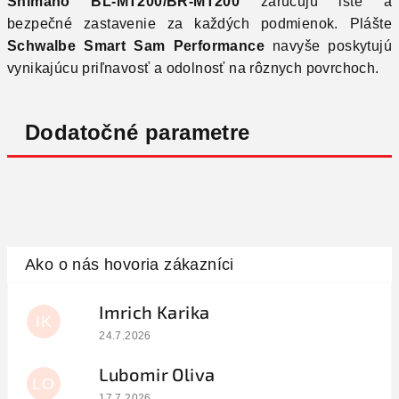
Shimano BL-MT200/BR-MT200
zaručujú isté a
bezpečné zastavenie za každých podmienok. Plášte
Schwalbe Smart Sam Performance
navyše poskytujú
vynikajúcu priľnavosť a odolnosť na rôznych povrchoch.
Dodatočné parametre
Imrich Karika
IK
Hodnotenie obchodu je 5 z 5 hviezdičiek.
24.7.2026
Lubomir Oliva
LO
Hodnotenie obchodu je 5 z 5 hviezdičiek.
17.7.2026