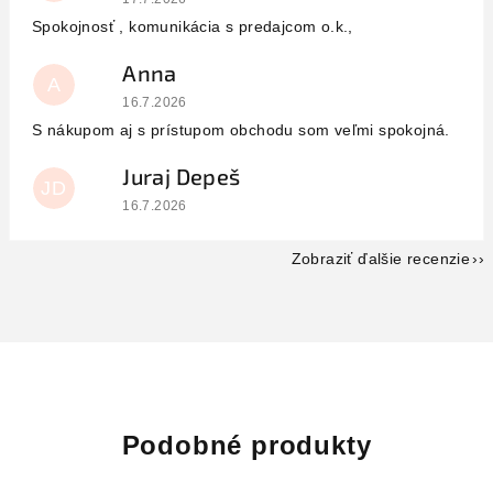
Spokojnosť , komunikácia s predajcom o.k.,
Anna
A
Hodnotenie obchodu je 5 z 5 hviezdičiek.
16.7.2026
S nákupom aj s prístupom obchodu som veľmi spokojná.
Juraj Depeš
JD
Hodnotenie obchodu je 5 z 5 hviezdičiek.
16.7.2026
Zobraziť ďalšie recenzie
Podobné produkty