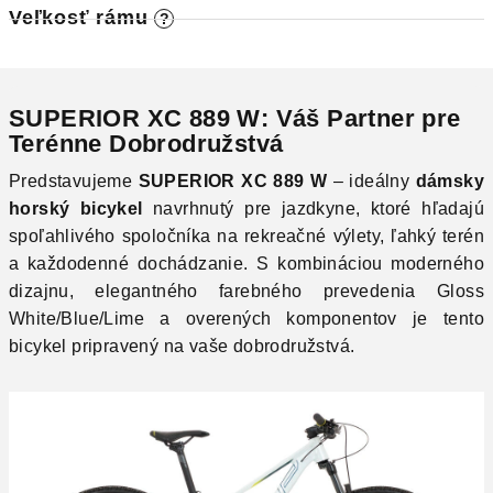
M
Veľkosť rámu
?
O
SUPERIOR XC 889 W: Váš Partner pre
Terénne Dobrodružstvá
Predstavujeme
SUPERIOR XC 889 W
– ideálny
dámsky
horský bicykel
navrhnutý pre jazdkyne, ktoré hľadajú
spoľahlivého spoločníka na rekreačné výlety, ľahký terén
a každodenné dochádzanie. S kombináciou moderného
dizajnu, elegantného farebného prevedenia Gloss
White/Blue/Lime a overených komponentov je tento
bicykel pripravený na vaše dobrodružstvá.