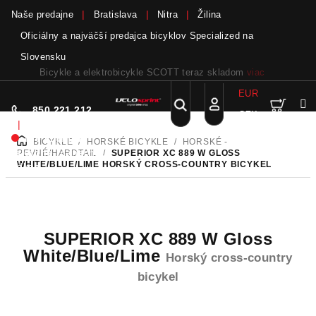
Naše predajne
Bratislava
Nitra
Žilina
Oficiálny a najväčší predajca bicyklov Specialized na
Slovensku
Bicykle a elektrobicykle SCOTT teraz skladom
viac
EUR
Nák
Hľadať
850 221 212
CZK
Prejsť
Prihlásenie
|
na
Nie sme pri
BICYKLE
/
HORSKÉ BICYKLE
/
HORSKÉ -
DOMOV
obsah
koší
telefóne.
Zanechať
PEVNÉ/HARDTAIL
/
SUPERIOR XC 889 W GLOSS
WHITE/BLUE/LIME
HORSKÝ CROSS-COUNTRY BICYKEL
odkaz
SUPERIOR XC 889 W Gloss
White/Blue/Lime
Horský cross-country
bicykel