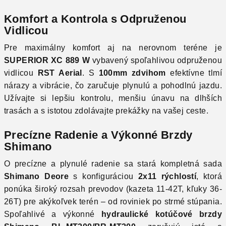
Komfort a Kontrola s Odpruženou
Vidlicou
Pre maximálny komfort aj na nerovnom teréne je
SUPERIOR XC 889 W
vybavený spoľahlivou odpruženou
vidlicou
RST Aerial
. S
100mm zdvihom
efektívne tlmí
nárazy a vibrácie, čo zaručuje plynulú a pohodlnú jazdu.
Užívajte si lepšiu kontrolu, menšiu únavu na dlhších
trasách a s istotou zdolávajte prekážky na vašej ceste.
Precízne Radenie a Výkonné Brzdy
Shimano
O precízne a plynulé radenie sa stará kompletná sada
Shimano Deore
s konfiguráciou
2x11 rýchlostí
, ktorá
ponúka široký rozsah prevodov (kazeta 11-42T, kľuky 36-
26T) pre akýkoľvek terén – od roviniek po strmé stúpania.
Spoľahlivé a výkonné
hydraulické kotúčové brzdy