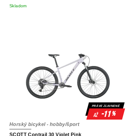
Skladom
PRÁVE ZĽAVNENÉ
-11
%
až
Horský bicykel - hobby/šport
SCOTT Contrail 30 Violet Pink