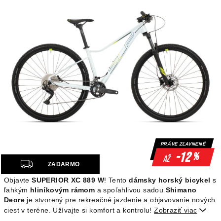
PRÁVE ZĽAVNENÉ
-12
%
až
Z
ZADARMO
A
Objavte
SUPERIOR XC 889 W
! Tento
dámsky horský bicykel
s
D
ľahkým
hliníkovým rámom
a spoľahlivou sadou
Shimano
A
Deore
je stvorený pre rekreačné jazdenie a objavovanie nových
R
ciest v teréne. Užívajte si komfort a kontrolu!
Zobraziť viac
