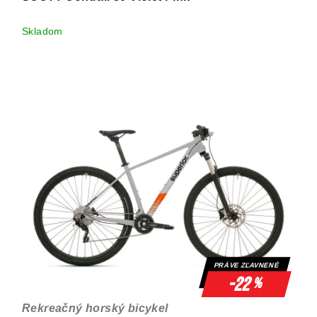
Skladom
PRÁVE ZĽAVNENÉ
-22
%
Rekreačný horský bicykel