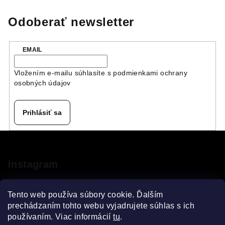
Odoberať newsletter
EMAIL
Vložením e-mailu súhlasíte s
podmienkami ochrany
osobných údajov
Prihlásiť sa
Z
á
p
Instagram
ä
t
Tento web používa súbory cookie. Ďalším
i
prechádzaním tohto webu vyjadrujete súhlas s ich
používaním. Viac informácií
tu
.
e