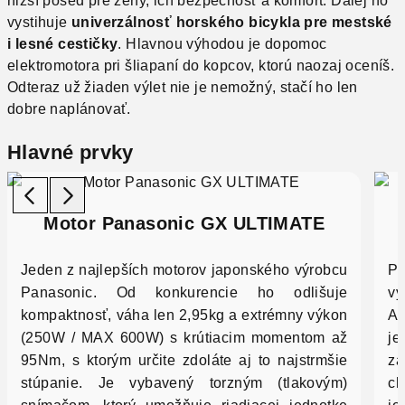
nižší posed pre ženy, ich bezpečnosť a komfort. Ďalej ho
vystihuje
univerzálnosť horského bicykla pre mestské
i lesné cestičky
. Hlavnou výhodou je dopomoc
elektromotora pri šliapaní do kopcov, ktorú naozaj oceníš.
Odteraz už žiaden výlet nie je nemožný, stačí ho len
dobre naplánovať.
Hlavné prvky
Motor
Panasonic GX ULTIMATE
Jeden z najlepších motorov japonského výrobcu
Po
Panasonic. Od konkurencie ho odlišuje
vy
kompaktnosť, váha len 2,95kg a extrémny výkon
Ah
(250W / MAX 600W) s krútiacim momentom až
je
95Nm, s ktorým určite zdoláte aj to najstrmšie
zá
stúpanie. Je vybavený torzným (tlakovým)
ch