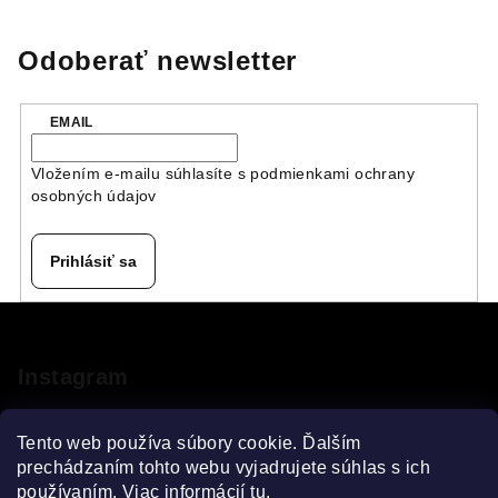
Odoberať newsletter
EMAIL
Vložením e-mailu súhlasíte s
podmienkami ochrany
osobných údajov
Prihlásiť sa
Z
á
p
Instagram
ä
t
Tento web používa súbory cookie. Ďalším
i
prechádzaním tohto webu vyjadrujete súhlas s ich
používaním. Viac informácií
tu
.