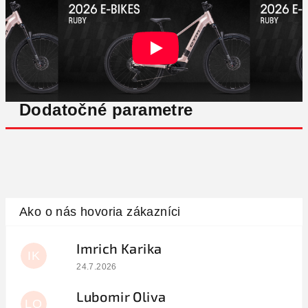
Dodatočné parametre
Imrich Karika
IK
Hodnotenie obchodu je 5 z 5 hviezdičiek.
24.7.2026
Lubomir Oliva
LO