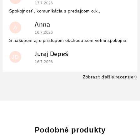
Hodnotenie obchodu je 5 z 5 hviezdičiek.
17.7.2026
Spokojnosť , komunikácia s predajcom o.k.,
Anna
A
Hodnotenie obchodu je 5 z 5 hviezdičiek.
16.7.2026
S nákupom aj s prístupom obchodu som veľmi spokojná.
Juraj Depeš
JD
Hodnotenie obchodu je 5 z 5 hviezdičiek.
16.7.2026
Zobraziť ďalšie recenzie
Podobné produkty