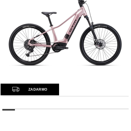
Z
ZADARMO
A
D
A
R
M