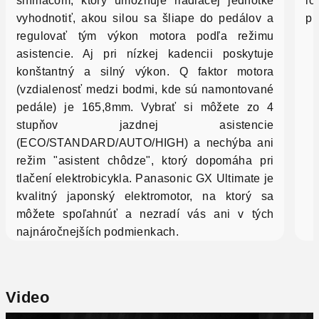
snímačom, ktorý umožňuje riadiacej jednotke
io
vyhodnotiť, akou silou sa šliape do pedálov a
pr
regulovať tým výkon motora podľa režimu
asistencie. Aj pri nízkej kadencii poskytuje
konštantný a silný výkon. Q faktor motora
(vzdialenosť medzi bodmi, kde sú namontované
pedále) je 165,8mm. Vybrať si môžete zo 4
stupňov jazdnej asistencie
(ECO/STANDARD/AUTO/HIGH) a nechýba ani
režim "asistent chôdze", ktorý dopomáha pri
tlačení elektrobicykla. Panasonic GX Ultimate je
kvalitný japonský elektromotor, na ktorý sa
môžete spoľahnúť a nezradí vás ani v tých
najnáročnejších podmienkach.
Video