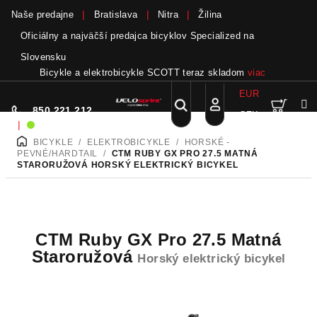
Naše predajne
Bratislava
Nitra
Žilina
Oficiálny a najväčší predajca bicyklov Specialized na
Slovensku
Bicykle a elektrobicykle SCOTT teraz skladom
viac
EUR
Nák
Hľadať
850 221 212
CZK
Prejsť
Prihlásenie
|
Sme on-line!
na
BICYKLE
/
ELEKTROBICYKLE
/
HORSKÉ -
DOMOV
obsah
koší
PEVNÉ/HARDTAIL
/
CTM RUBY GX PRO 27.5 MATNÁ
STARORUŽOVÁ
HORSKÝ ELEKTRICKÝ BICYKEL
CTM Ruby GX Pro 27.5 Matná
Staroružová
Horský elektrický bicykel