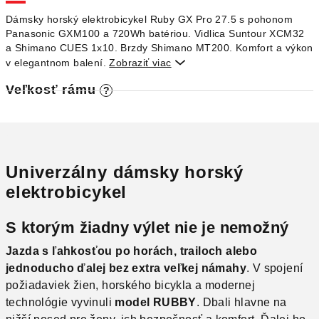
O
Dámsky horský elektrobicykel Ruby GX Pro 27.5 s pohonom
Panasonic GXM100 a 720Wh batériou. Vidlica Suntour XCM32
a Shimano CUES 1x10. Brzdy Shimano MT200. Komfort a výkon
v elegantnom balení.
Zobraziť viac

Veľkosť rámu
?
Univerzálny dámsky horský
elektrobicykel
S ktorým žiadny výlet nie je nemožný
Jazda s ľahkosťou po horách, trailoch alebo
jednoducho ďalej bez extra veľkej námahy
. V spojení
požiadaviek žien, horského bicykla a modernej
technológie vyvinuli
model RUBBY
. Dbali hlavne na