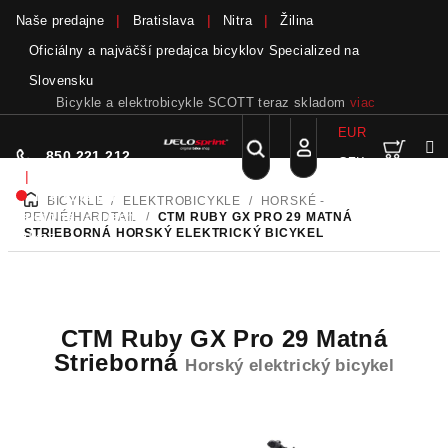
Naše predajne
Bratislava
Nitra
Žilina
Oficiálny a najväčší predajca bicyklov Specialized na
Slovensku
Bicykle a elektrobicykle SCOTT teraz skladom
viac
EUR
Nák
Hľadať
850 221 212
CZK
Prejsť
Prihlásenie
|
na
Nie sme pri
BICYKLE
/
ELEKTROBICYKLE
/
HORSKÉ -
DOMOV
obsah
koší
telefóne.
Zanechať
PEVNÉ/HARDTAIL
/
CTM RUBY GX PRO 29 MATNÁ
STRIEBORNÁ
HORSKÝ ELEKTRICKÝ BICYKEL
odkaz
CTM Ruby GX Pro 29 Matná
Strieborná
Horský elektrický bicykel