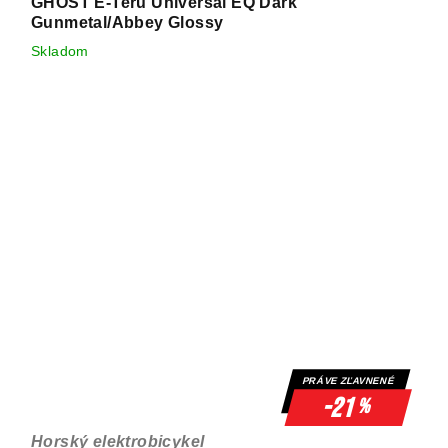
GHOST E-Teru Universal EQ Dark
Gunmetal/Abbey Glossy
Skladom
PRÁVE ZĽAVNENÉ
-21
%
Horský elektrobicykel