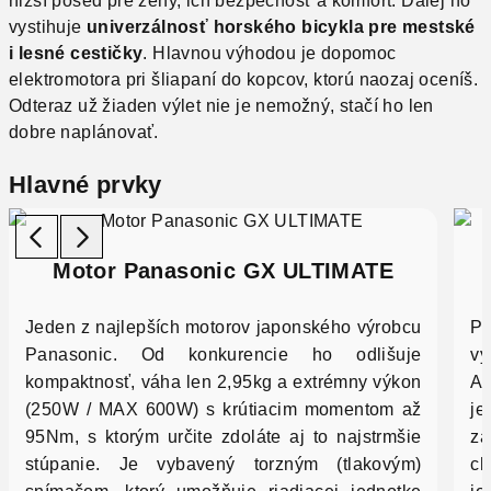
nižší posed pre ženy, ich bezpečnosť a komfort. Ďalej ho
vystihuje
univerzálnosť horského bicykla pre mestské
i lesné cestičky
. Hlavnou výhodou je dopomoc
elektromotora pri šliapaní do kopcov, ktorú naozaj oceníš.
Odteraz už žiaden výlet nie je nemožný, stačí ho len
dobre naplánovať.
Hlavné prvky
Motor
Panasonic GX ULTIMATE
Jeden z najlepších motorov japonského výrobcu
Po
Panasonic. Od konkurencie ho odlišuje
vy
kompaktnosť, váha len 2,95kg a extrémny výkon
Ah
(250W / MAX 600W) s krútiacim momentom až
je
95Nm, s ktorým určite zdoláte aj to najstrmšie
zá
stúpanie. Je vybavený torzným (tlakovým)
ch