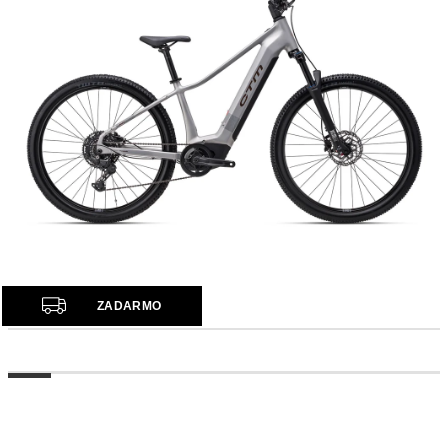
Z
ZADARMO
A
D
A
R
M