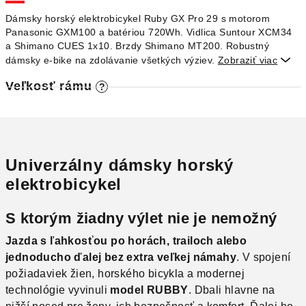
O
Dámsky horský elektrobicykel Ruby GX Pro 29 s motorom
Panasonic GXM100 a batériou 720Wh. Vidlica Suntour XCM34
a Shimano CUES 1x10. Brzdy Shimano MT200. Robustný
dámsky e-bike na zdolávanie všetkých výziev.
Zobraziť viac

Veľkosť rámu
?
Univerzálny dámsky horský
elektrobicykel
S ktorým žiadny výlet nie je nemožný
Jazda s ľahkosťou po horách, trailoch alebo
jednoducho ďalej bez extra veľkej námahy
. V spojení
požiadaviek žien, horského bicykla a modernej
technológie vyvinuli
model RUBBY
. Dbali hlavne na