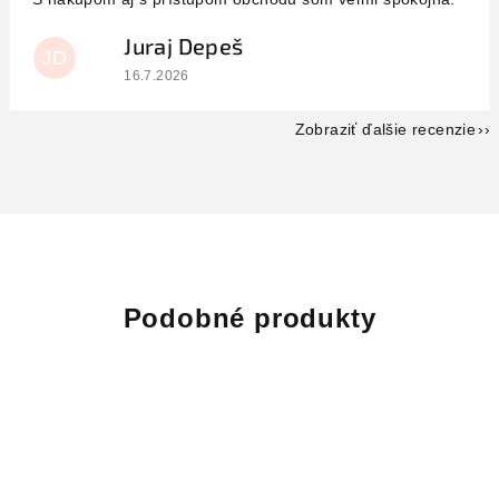
Juraj Depeš
JD
Hodnotenie obchodu je 5 z 5 hviezdičiek.
16.7.2026
Zobraziť ďalšie recenzie
Podobné produkty