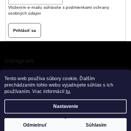
Vložením e-mailu súhlasíte s
podmienkami ochrany
osobných údajov
Prihlásiť sa
Z
á
p
Instagram
ä
t
Tento web používa súbory cookie. Ďalším
i
prechádzaním tohto webu vyjadrujete súhlas s ich
používaním. Viac informácií
tu
.
e
Sledovať na Instagrame
Nastavenie
Copyright 2026
VELOsprint
. Všetky práva vyhradené.
Upraviť nastavenie cookies
Odmietnuť
Súhlasím