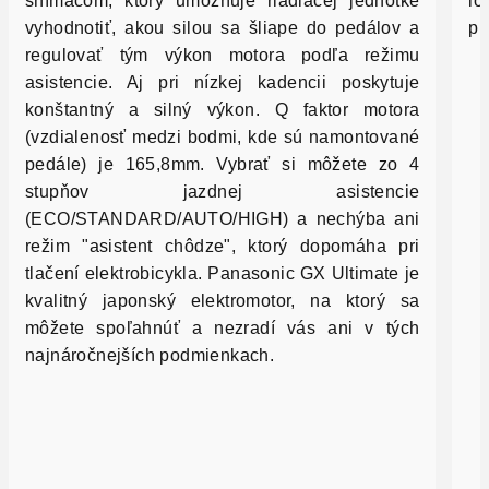
snímačom, ktorý umožňuje riadiacej jednotke
io
vyhodnotiť, akou silou sa šliape do pedálov a
pr
regulovať tým výkon motora podľa režimu
asistencie. Aj pri nízkej kadencii poskytuje
konštantný a silný výkon. Q faktor motora
(vzdialenosť medzi bodmi, kde sú namontované
pedále) je 165,8mm. Vybrať si môžete zo 4
stupňov jazdnej asistencie
(ECO/STANDARD/AUTO/HIGH) a nechýba ani
režim "asistent chôdze", ktorý dopomáha pri
tlačení elektrobicykla. Panasonic GX Ultimate je
kvalitný japonský elektromotor, na ktorý sa
môžete spoľahnúť a nezradí vás ani v tých
najnáročnejších podmienkach.