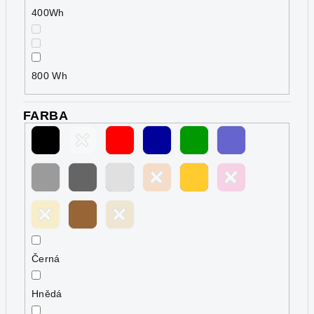
400Wh
800 Wh
FARBA
Černá
Hnědá