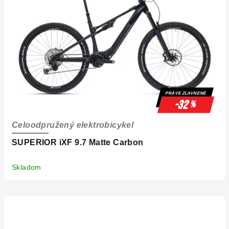
s
p
r
o
d
u
k
PRÁVE ZĽAVNENÉ
t
-32
%
o
Celoodpružený elektrobicykel
v
SUPERIOR iXF 9.7 Matte Carbon
Skladom