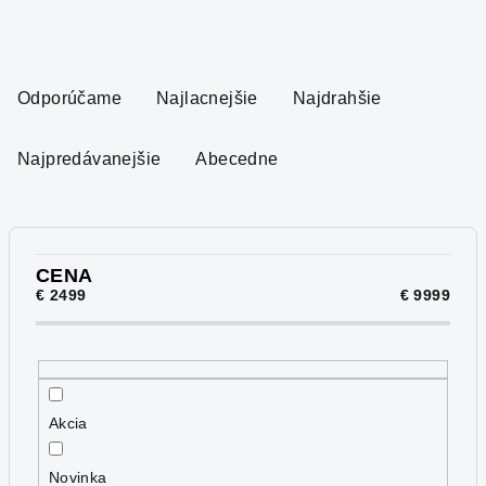
R
a
Odporúčame
Najlacnejšie
Najdrahšie
d
e
Najpredávanejšie
Abecedne
n
i
e
p
CENA
€
2499
€
9999
r
o
d
u
Akcia
k
t
Novinka