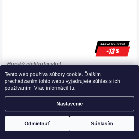
PRÁVE ZĽAVNENÉ
-13
%
Horský elektrobicykel
GHOST E-Teru Essential 27.5 EQ MID B500
Tento web používa súbory cookie. Ďalším
Grey/Blue
prechádzaním tohto webu vyjadrujete súhlas s ich
používaním. Viac informácií
tu
.
Skladom
Nastavenie
FILTROVAŤ
Odmietnuť
Súhlasím