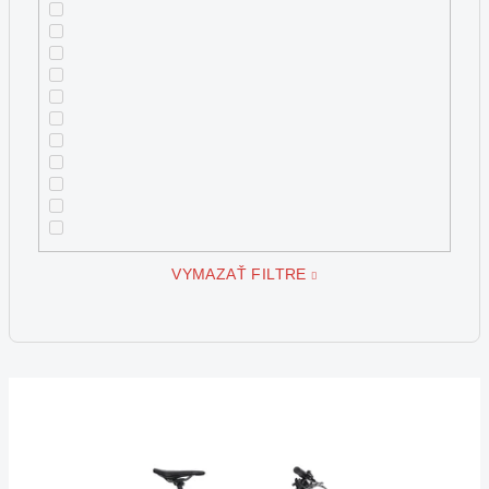
VYMAZAŤ FILTRE
V
ý
p
i