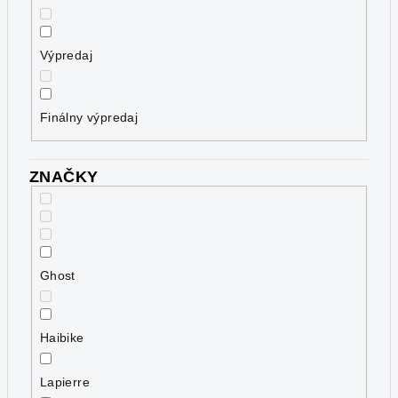
o
v
Výpredaj
Finálny výpredaj
ZNAČKY
Ghost
Haibike
Lapierre