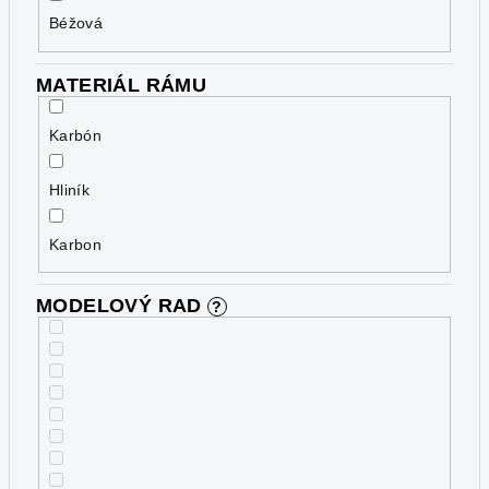
Béžová
MATERIÁL RÁMU
Karbón
Hliník
Karbon
MODELOVÝ RAD
?