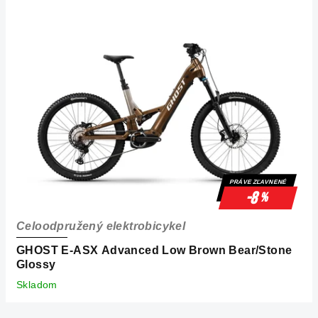
PRÁVE ZĽAVNENÉ
-8
%
Celoodpružený elektrobicykel
GHOST E-ASX Advanced Low Brown Bear/Stone
Glossy
Skladom